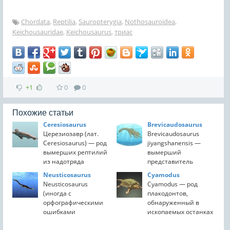
Chordata
,
Reptilia
,
Sauropterygia
,
Nothosauroidea
,
Keichousauridae
,
Keichousaurus
,
триас
+1
0
0
Похожие статьи
Ceresiosaurus
Brevicaudosaurus
Церезиозавр (лат.
Brevicaudosaurus
Ceresiosaurus) — род
jiyangshanensis —
вымерших рептилий
вымерший
из надотряда
представитель
завроптеригий,
нотозавров,
Neusticosaurus
Cyamodus
отряда
известный из
Neusticosaurus
Cyamodus — род
синаптозавров,
триасовых
(иногда с
плакодонтов,
подотряда
отложений Китая,
орфографическими
обнаруженный в
нотозавров.
возрастом около 240
ошибками
ископаемых останках
Название
миллионов лет.
Neuticosaurus)
в Германии в начале-
церезиозавра