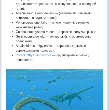
длиннохвостая рептилия, вытянувшаяся на передний
план);
Anshunsaurus wushaensis — (напоминающая змею
рептилия на заднем плане);
Peltopleurus orientalis — многочисленные мелкие
коричневые рыбы;
Guizhoubrachysoma minor — короткие, голубые рыбы;
Guizhouamia bellula — тонкие рыбы с оранжевыми
полосками;
Asialepidotus shigyiensis — коричневые рыбы с
вертикальными полосами;
Potanichthys xingyiensis
— крупнокрылые рыбы у
поверхности.