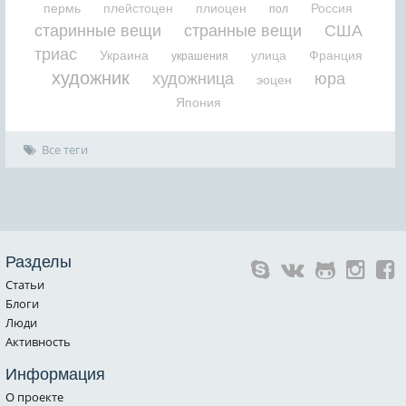
пермь
плейстоцен
плиоцен
Россия
пол
старинные вещи
странные вещи
США
триас
Украина
улица
Франция
украшения
художник
художница
юра
эоцен
Япония
Все теги
Разделы
Статьи
Блоги
Люди
Активность
Информация
О проекте