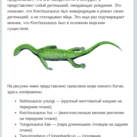
представляют собой детенышей, ожидающих рождения. Это
означает, что Keichousaurus был живородящим и рожал своих
детенышей, а не откладывал яйца. Это еще раз подтверждает
мнение, что Keichousaurus был в основном морским
существом.
На рисунке ниже представлено триасовое море южного Китая,
здесь изображены:
Nothosaurus youngi — (крупный желтоватый хищник на
переднем плане);
Keichousaurus hui — (многочисленные мелкие рептилии
на переднем плане);
Yunguisaurus liae — (пара длинношеих пловцов на заднем
плане);
Tanystropheus cf.longobardicus — (огромная