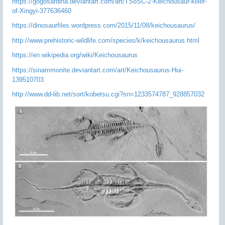
https://gogosardina.deviantart.com/art/TSoSC-2-Keichousaur-killer-
of-Xingyi-377636460
https://dinosaurfiles.wordpress.com/2015/11/08/keichousaurus/
http://www.prehistoric-wildlife.com/species/k/keichousaurus.html
https://en.wikipedia.org/wiki/Keichousaurus
https://sinammonite.deviantart.com/art/Keichousaurus-Hui-
139510703
http://www.dd-lib.net/sort/kobetsu.cgi?sn=1233574787_928857032