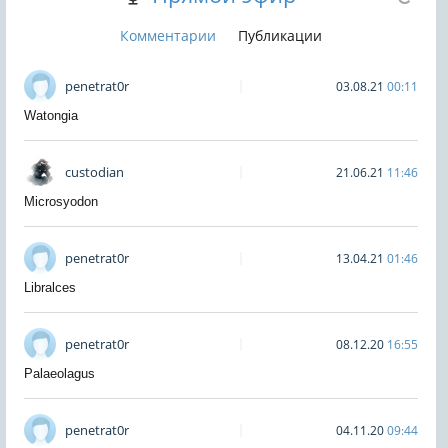
Комментарии
Публикации
penetrat0r
03.08.21
00:11
Watongia
custodian
21.06.21
11:46
Microsyodon
penetrat0r
13.04.21
01:46
Libralces
penetrat0r
08.12.20
16:55
Palaeolagus
penetrat0r
04.11.20
09:44