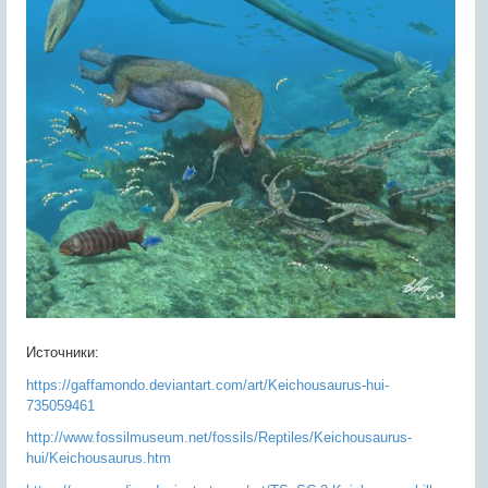
Источники:
https://gaffamondo.deviantart.com/art/Keichousaurus-hui-
735059461
http://www.fossilmuseum.net/fossils/Reptiles/Keichousaurus-
hui/Keichousaurus.htm