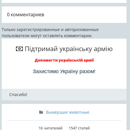
(«плавающая
середине XIX века и
означает «Ящер из...
ящерица») —
названный
вымерший род
Христианом Эрихом
0
комментариев
морских рептилий,
Германом фон
принадлежащих к
Мейером в 1863
отряду нозозавров,
году....
Только зарегистрированные и авторизованные
из Италии,...
пользователи могут оставлять комментарии.
Підтримай українську армію
Допомогти українській армії
Захистимо Україну разом!
Спасибо!
Вымершие животные
16
читателей
1547
статей