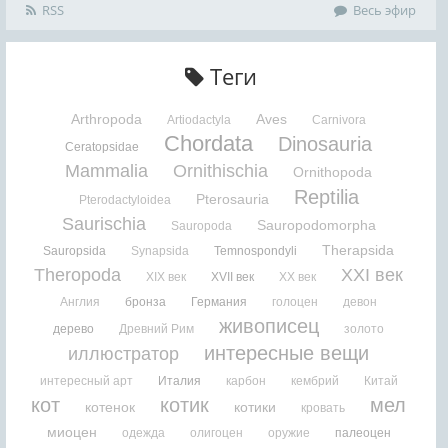
RSS
Весь эфир
Теги
Arthropoda
Aves
Artiodactyla
Carnivora
Chordata
Dinosauria
Ceratopsidae
Mammalia
Ornithischia
Ornithopoda
Reptilia
Pterosauria
Pterodactyloidea
Saurischia
Sauropodomorpha
Sauropoda
Therapsida
Sauropsida
Synapsida
Temnospondyli
Theropoda
XXI век
XIX век
XVII век
XX век
Англия
бронза
Германия
голоцен
девон
живописец
дерево
Древний Рим
золото
интересные вещи
иллюстратор
интересный арт
Италия
карбон
кембрий
Китай
кот
котик
мел
котенок
котики
кровать
миоцен
одежда
олигоцен
оружие
палеоцен