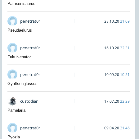
Paraxenisaurus
penetrat0r
28.10.20
21:09
Pseudaelurus
penetrat0r
16.10.20
22:31
Fukuivenator
penetrat0r
10.09.20
10:51
Gyaltsenglossus
custodian
17.07.20
22:29
Pamelaria
penetrat0r
09.04.20
21:46
Pyozia