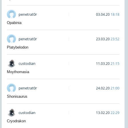
penetrat0r
03.04.20
18:18
Opabinia
penetrat0r
23.03.20
23:52
Platybelodon
custodian
11.03.20
21:15
Moythomasia
penetrat0r
24.02.20
21:00
Shonisaurus
custodian
13.02.20
22:29
Cryodrakon