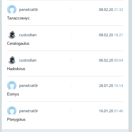
penetrat0r
08.02.20
21:32
Талассокнус
custodian
08.02.20
18:21
Ceratogaulus
custodian
06.02.20
00:04
Hadrokirus
penetrat0r
28.01.20
10:14
Eomys
penetrat0r
16.01.20
01:46
Pterygotus