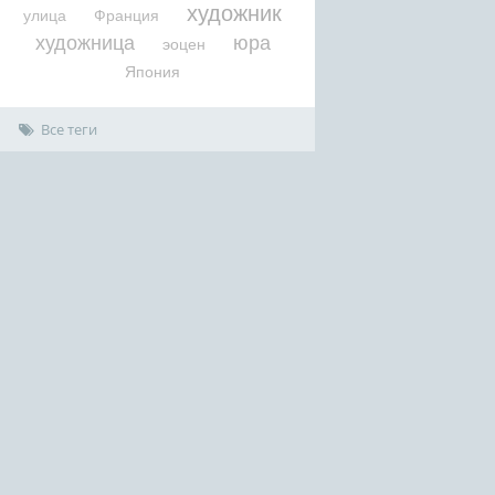
художник
улица
Франция
художница
юра
эоцен
Япония
Все теги