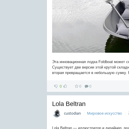
Эта инновационная лодка Foldboat может с
Существует две версии этой крутой склад
вторая превращается в небольшую сумку. F
0
0
0
Lola Beltran
custodian
Мировое искусство
Lola Beltran — иллюстратор и дизайнер, р