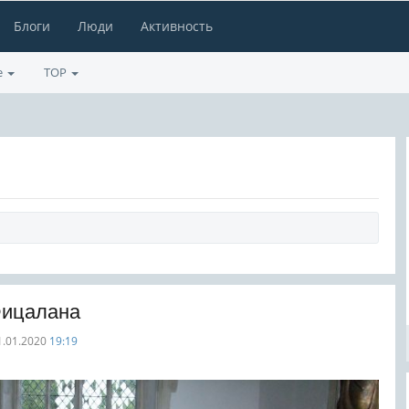
Блоги
Люди
Активность
е
TOP
Фицалана
1.01.2020
19:19