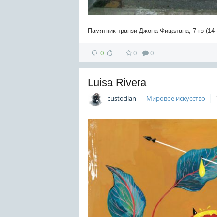
Памятник-транзи Джона Фицалана, 7-го (14
0
0
0
Luisa Rivera
custodian
Мировое искусство