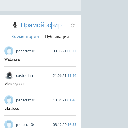
Прямой эфир
Комментарии
Публикации
penetrat0r
03.08.21
00:11
Watongia
custodian
21.06.21
11:46
Microsyodon
penetrat0r
13.04.21
01:46
Libralces
penetrat0r
08.12.20
16:55