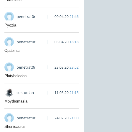
penetrat0r
09.04.20
21:46
Pyozia
penetrat0r
03.04.20
18:18
Opabinia
penetrat0r
23.03.20
23:52
Platybelodon
custodian
11.03.20
21:15
Moythomasia
penetrat0r
24.02.20
21:00
Shonisaurus