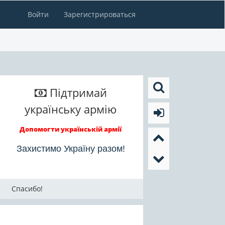
Войти
Зарегистрироваться
Підтримай
українську армію
Допомогти українській армії
Захистимо Україну разом!
Спасибо!