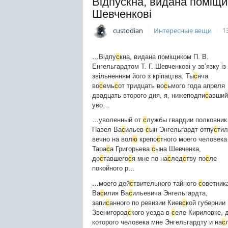
Відпускна, видана поміщик
Шевченкові
custodian
Интересные вещи
1
…Відпу
с
кна, видана поміщиком П. В.
Енгельгардтом Т. Г. Шевченкові у зв’язку із
звільненням його з кріпацтва. Ты
с
яча
во
с
емь
с
от тридцать во
с
ьмого года апреля
двадцать второго дня, я, нижеподпи
с
авший
уво…
…уволенный от
с
лужбы гвардии полковник
Павел Ва
с
ильев
с
ын Энгельгардт отпу
с
тил
вечно на вол
ю
крепо
с
тного моего человека
Тара
с
а Григорьева
с
ына Шевченка,
до
с
тавшего
с
я мне по на
с
лед
с
тву по
с
ле
покойного р…
…моего дей
с
твительного тайного
с
оветник
Ва
с
илия Ва
с
ильевича Энгельгардта,
запи
с
анного по ревизии Киев
с
кой губернии
Звенигород
с
кого уезда в
с
еле Кириловке, 
которого человека мне Энгельгардту и на
с