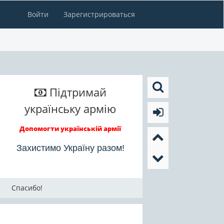
Войти
Зарегистрироваться
Підтримай
українську армію
Допомогти українській армії
Захистимо Україну разом!
Спасибо!