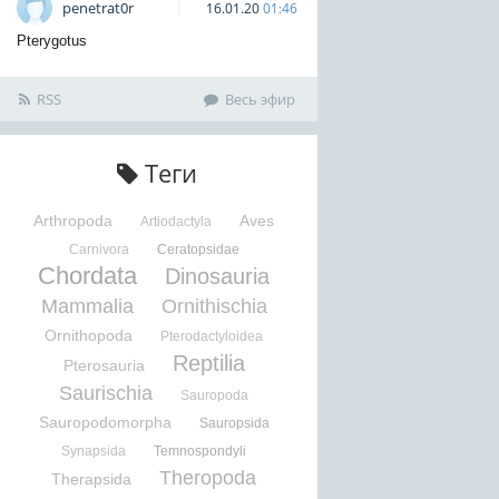
penetrat0r
16.01.20
01:46
Pterygotus
RSS
Весь эфир
Теги
Arthropoda
Aves
Artiodactyla
Carnivora
Ceratopsidae
Chordata
Dinosauria
Mammalia
Ornithischia
Ornithopoda
Pterodactyloidea
Reptilia
Pterosauria
Saurischia
Sauropoda
Sauropodomorpha
Sauropsida
Synapsida
Temnospondyli
Theropoda
Therapsida