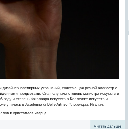
 и дизайнер ювелирных украшений, сочетающая резной алебастр с
йденными предметами. Она получила степень магистра искусств в
8 году и степень бакалавра искусств в Колледже искусств и
же училась в Academia di Belle Arti во Флоренции, Италия.
ллов и кристаллов кварца.
Читать дальше