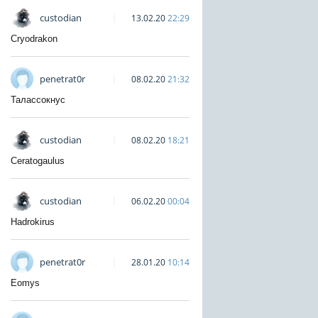
custodian
13.02.20
22:29
Cryodrakon
penetrat0r
08.02.20
21:32
Талассокнус
custodian
08.02.20
18:21
Ceratogaulus
custodian
06.02.20
00:04
Hadrokirus
penetrat0r
28.01.20
10:14
Eomys