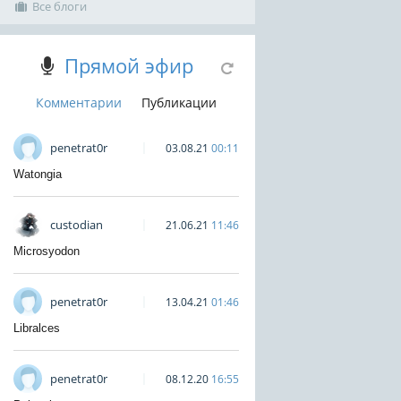
Все блоги
Прямой эфир
Комментарии
Публикации
penetrat0r
03.08.21
00:11
Watongia
custodian
21.06.21
11:46
Microsyodon
penetrat0r
13.04.21
01:46
Libralces
penetrat0r
08.12.20
16:55