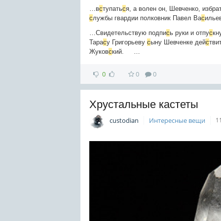
…в
с
тупать
с
я, а волен он, Шевченко, избр
с
лужбы гвардии полковник Павел Ва
с
илье
…Свидетельствую подпи
с
ь руки и отпу
с
кн
Тара
с
у Григорьеву
с
ыну Шевченке дей
с
тви
Жуков
с
кий. …
0
0
0
Хрустальные кастеты
custodian
Интересные вещи
1