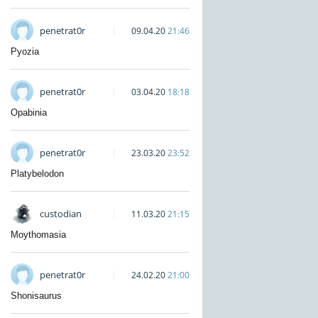
penetrat0r
09.04.20
21:46
Pyozia
penetrat0r
03.04.20
18:18
Opabinia
penetrat0r
23.03.20
23:52
Platybelodon
custodian
11.03.20
21:15
Moythomasia
penetrat0r
24.02.20
21:00
Shonisaurus