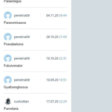
Palaeolagus
penetrat0r
04.11.20
09:44
Paraxenisaurus
penetrat0r
28.10.20
21:09
Pseudaelurus
penetrat0r
16.10.20
22:31
Fukuivenator
penetrat0r
10.09.20
10:51
Gyaltsenglossus
custodian
17.07.20
22:29
Pamelaria