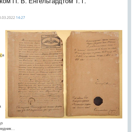
ом П. В. Енгельгардтом Т. Г.
3.03.2022
14:27
с
я
а
до
ледник…