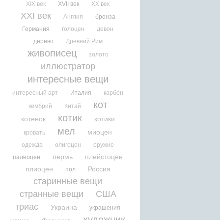
XIX век
XVII век
XX век
XXI век
Англия
бронза
Германия
голоцен
девон
дерево
Древний Рим
живописец
золото
иллюстратор
интересные вещи
интересный арт
Италия
карбон
кот
кембрий
Китай
котик
котенок
котики
мел
миоцен
кровать
одежда
олигоцен
оружие
пермь
плейстоцен
палеоцен
плиоцен
Россия
пол
старинные вещи
странные вещи
США
триас
Украина
украшения
художник