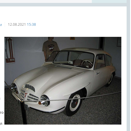
и
12.08.2021
15:38
н
го
ел