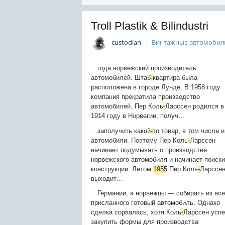
Troll Plastik & Bilindustri
custodian
Винтажные автомобил
…года норвежский производитель
автомобилей. Штаб
-
квартира была
расположена в городе Лунде. В 1958 году
компания прекратила производство
автомобилей. Пер Коль
-
Ларссен родился в
1914 году в Норвегии, получ…
…заполучить какой
-
то товар, в том числе и
автомобили. Поэтому Пер Коль
-
Ларссен
начинает подумывать о производстве
норвежского автомобиля и начинает поиски
конструкции. Летом
1955
Пер Коль
-
Ларссе
выходит…
…Германии, а норвежцы — собирать из все
присланного готовый автомобиль. Однако
сделка сорвалась, хотя Коль
-
Ларссен усп
закупить формы для производства