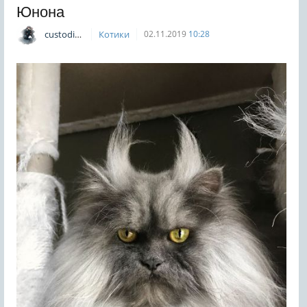
Юнона
custodian
Котики
02.11.2019
10:28