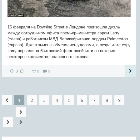
16 февраля на Downing Street в Лондоне произошла дуэль
между сотрудником офиса премьер–министра сэром Larry
(слева) и работником МВД Великобритании лордом Palmerston
(справа). Джентльмены обменялись ударами, в результате сэру
Larry порвали на британский флаг ошейник и он потерял
некоторое количество волосяного покрова.
0
0
0
1
2
3
4
5
6
7
8
9