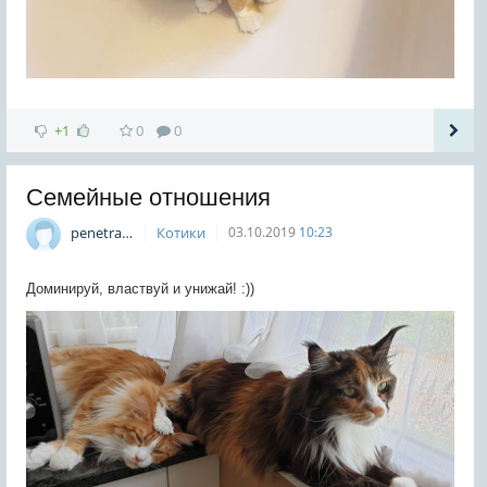
+1
0
0
Семейные отношения
penetrat0r
Котики
03.10.2019
10:23
Доминируй, властвуй и унижай! :))