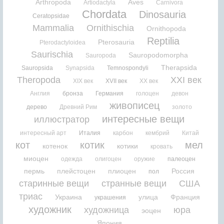
Arthropoda
Aves
Artiodactyla
Carnivora
Chordata
Dinosauria
Ceratopsidae
Mammalia
Ornithischia
Ornithopoda
Reptilia
Pterosauria
Pterodactyloidea
Saurischia
Sauropodomorpha
Sauropoda
Therapsida
Sauropsida
Synapsida
Temnospondyli
Theropoda
XXI век
XIX век
XVII век
XX век
Англия
бронза
Германия
голоцен
девон
живописец
дерево
Древний Рим
золото
интересные вещи
иллюстратор
интересный арт
Италия
карбон
кембрий
Китай
кот
котик
мел
котенок
котики
кровать
миоцен
одежда
олигоцен
оружие
палеоцен
пермь
плейстоцен
плиоцен
Россия
пол
старинные вещи
странные вещи
США
триас
Украина
улица
Франция
украшения
художник
художница
юра
эоцен
Япония