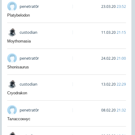
penetrat0r
23.03.20
23:52
Platybelodon
custodian
11.03.20
21:15
Moythomasia
penetrat0r
24.02.20
21:00
Shonisaurus
custodian
13.02.20
22:29
Cryodrakon
penetrat0r
08.02.20
21:32
Талассокнус