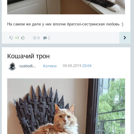
На самом же деле у них вполне братско-сестринская любовь :)
+1
0
2
Кошачий трон
custodian
Котики
09.09.2019
20:04