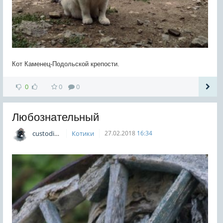
Кот Каменец-Подольской крепости.
0
0
0
Любознательный
custodian
Котики
27.02.2018
16:34