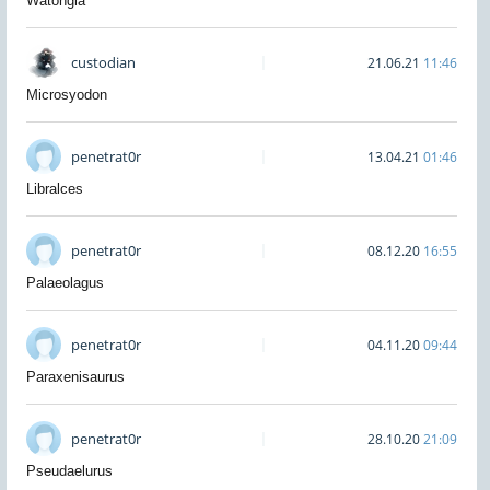
Watongia
custodian
21.06.21
11:46
Microsyodon
penetrat0r
13.04.21
01:46
Libralces
penetrat0r
08.12.20
16:55
Palaeolagus
penetrat0r
04.11.20
09:44
Paraxenisaurus
penetrat0r
28.10.20
21:09
Pseudaelurus