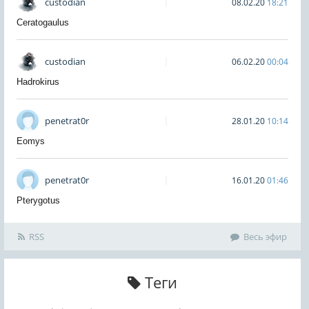
custodian
08.02.20
18:21
Ceratogaulus
custodian
06.02.20
00:04
Hadrokirus
penetrat0r
28.01.20
10:14
Eomys
penetrat0r
16.01.20
01:46
Pterygotus
RSS
Весь эфир
Теги