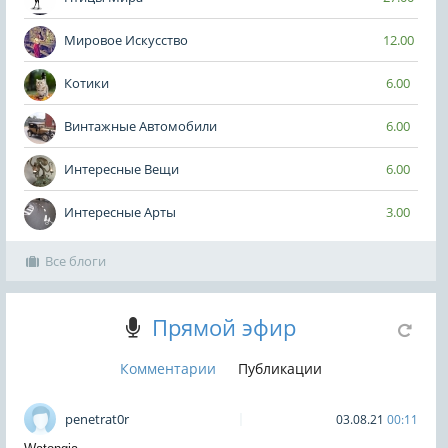
Мировое Искусство
12.00
Котики
6.00
Винтажные Автомобили
6.00
Интересные Вещи
6.00
Интересные Арты
3.00
Все блоги
Прямой эфир
Комментарии
Публикации
penetrat0r
03.08.21
00:11