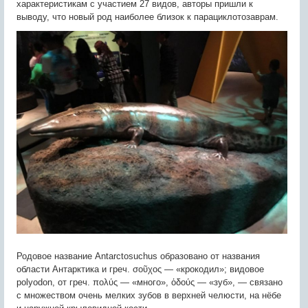
характеристикам с участием 27 видов, авторы пришли к
выводу, что новый род наиболее близок к парациклотозаврам.
Родовое название Antarctosuchus образовано от названия
области Антарктика и греч. σοῦχος — «крокодил»; видовое
polyodon, от греч. πολύς — «много», ὀδούς — «зуб», — связано
с множеством очень мелких зубов в верхней челюсти, на нёбе