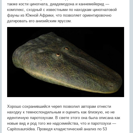
также кости циногната, диадемодона и каннемейерид —
комплекс, сходный с известными по находкам циногнатовой
фауны из Южной Африки, что позволяет ориентировочно
датировать его анизийским ярусом.
Хорошо сохранившийся череп позволил авторам отнести
находку к темноспондильным и оценить как близкую, но не
идентичную паротозухам. В свете этого она была описана как
новые вид и род того же надсемейства, что и паротозухи —
Capitosauroidea. Проведя кладистический анализ по 53