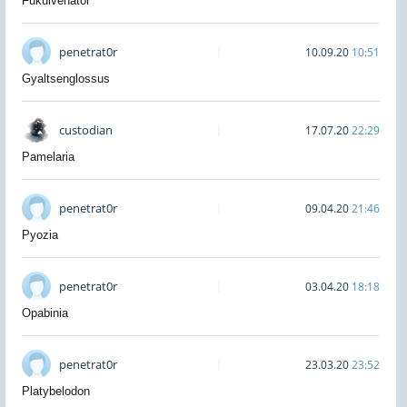
Fukuivenator
penetrat0r
10.09.20
10:51
Gyaltsenglossus
custodian
17.07.20
22:29
Pamelaria
penetrat0r
09.04.20
21:46
Pyozia
penetrat0r
03.04.20
18:18
Opabinia
penetrat0r
23.03.20
23:52
Platybelodon