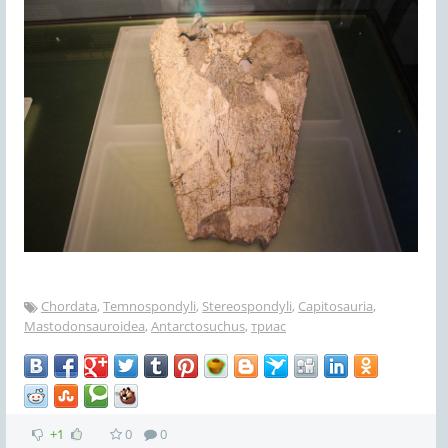
Chordata
,
Temnospondyli
,
Stereospondyli
,
Capitosauria
,
Mastodonsauroidea
,
Antarctosuchus
,
триас
+1
0
0