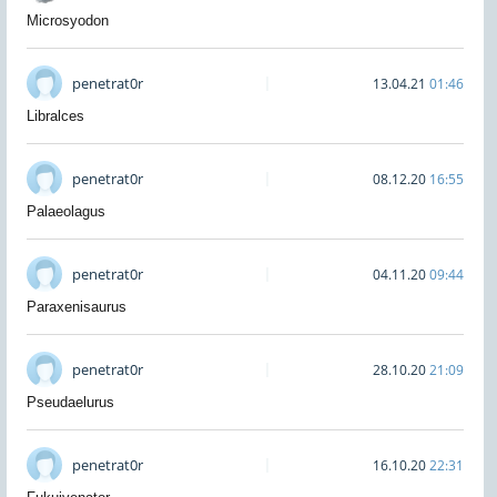
Microsyodon
penetrat0r
13.04.21
01:46
Libralces
penetrat0r
08.12.20
16:55
Palaeolagus
penetrat0r
04.11.20
09:44
Paraxenisaurus
penetrat0r
28.10.20
21:09
Pseudaelurus
penetrat0r
16.10.20
22:31