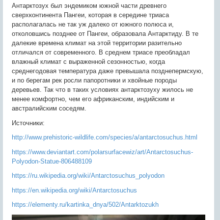
Антарктозух был эндемиком южной части древнего
сверхконтинента Пангеи, которая в середине триаса
располагалась не так уж далеко от южного полюса и,
отколовшись позднее от Пангеи, образовала Антарктиду. В те
далекие времена климат на этой территории разительно
отличался от современного. В среднем триасе преобладал
влажный климат с выраженной сезонностью, когда
среднегодовая температура даже превышала позднепермскую,
и по берегам рек росли папоротники и хвойные породы
деревьев. Так что в таких условиях антарктозуху жилось не
менее комфортно, чем его африканским, индийским и
австралийским соседям.
Источники:
http://www.prehistoric-wildlife.com/species/a/antarctosuchus.html
https://www.deviantart.com/polarsurfacewiz/art/Antarctosuchus-
Polyodon-Statue-806488109
https://ru.wikipedia.org/wiki/Antarctosuchus_polyodon
https://en.wikipedia.org/wiki/Antarctosuchus
https://elementy.ru/kartinka_dnya/502/Antarktozukh