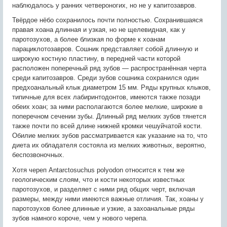
наблюдалось у ранних четвероногих, но не у капитозавров.
Твёрдое нёбо сохранилось почти полностью. Сохранившаяся
правая хоана длинная и узкая, но не щелевидная, как у
паротозухов, а более близкая по форме к хоанам
парациклотозавров. Сошник представляет собой длинную и
широкую костную пластину, в передней части которой
расположен поперечный ряд зубов — распространённая черта
среди капитозавров. Среди зубов сошника сохранился один
предхоанальный клык диаметром 15 мм. Ряды крупных клыков,
типичные для всех лабиринтодонтов, имеются также позади
обеих хоан; за ними располагаются более мелкие, широкие в
поперечном сечении зубы. Длинный ряд мелких зубов тянется
также почти по всей длине нижней кромки чешуйчатой кости.
Обилие мелких зубов рассматривается как указание на то, что
диета их обладателя состояла из мелких животных, вероятно,
беспозвоночных.
Хотя череп Antarctosuchus polyodon относится к тем же
геологическим слоям, что и кости некоторых известных
паротозухов, и разделяет с ними ряд общих черт, включая
размеры, между ними имеются важные отличия. Так, хоаны у
паротозухов более длинные и узкие, а захоанальные ряды
зубов намного короче, чем у нового черепа.