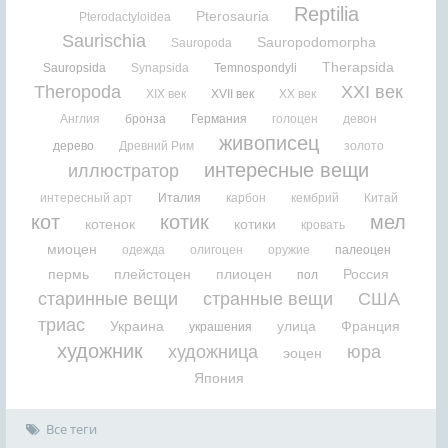
Reptilia
Pterosauria
Pterodactyloidea
Saurischia
Sauropodomorpha
Sauropoda
Therapsida
Sauropsida
Synapsida
Temnospondyli
Theropoda
XXI век
XIX век
XVII век
XX век
Англия
бронза
Германия
голоцен
девон
живописец
дерево
Древний Рим
золото
интересные вещи
иллюстратор
интересный арт
Италия
карбон
кембрий
Китай
кот
котик
мел
котенок
котики
кровать
миоцен
одежда
олигоцен
оружие
палеоцен
пермь
плейстоцен
плиоцен
Россия
пол
старинные вещи
странные вещи
США
триас
Украина
улица
Франция
украшения
художник
художница
юра
эоцен
Япония
Все теги