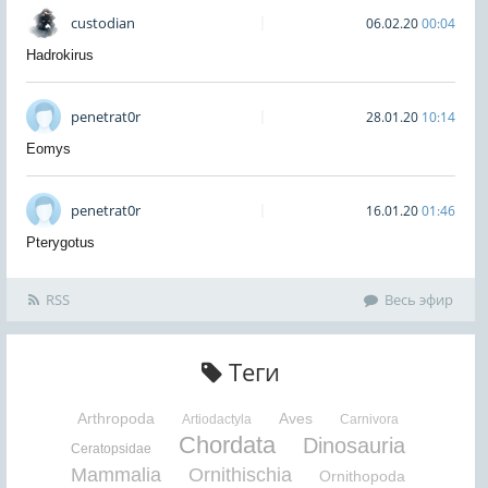
custodian
06.02.20
00:04
Hadrokirus
penetrat0r
28.01.20
10:14
Eomys
penetrat0r
16.01.20
01:46
Pterygotus
RSS
Весь эфир
Теги
Arthropoda
Aves
Artiodactyla
Carnivora
Chordata
Dinosauria
Ceratopsidae
Mammalia
Ornithischia
Ornithopoda