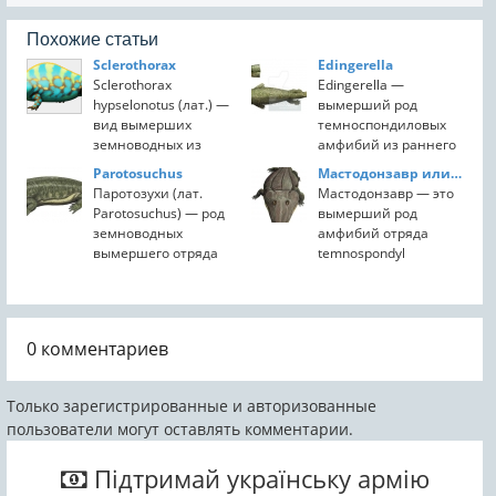
Похожие статьи
Sclerothorax
Edingerella
Sclerothorax
Edingerella —
hypselonotus (лат.) —
вымерший род
вид вымерших
темноспондиловых
земноводных из
амфибий из раннего
отряда
триаса Мадагаскара.
Parotosuchus
Мастодонзавр или Mastodonsaurus
темностондильных,
Это базальный
Паротозухи (лат.
Мастодонзавр — это
единственный в роде
капитозавр, тесно
Parotosuchus) — род
вымерший род
Sclerothorax и
связанный с
земноводных
амфибий отряда
семействе
Watsonisuchus.
вымершего отряда
temnospondyl
Sclerothoracidae.
темноспондильных.
известный из
Представители
Останки паротозухов
среднего триаса. Он
вида...
обнаружены на
принадлежит к
территории
группе триасовых
0
комментариев
Германии,
лабиринтодонтов,
Казахстана, России,
которые
Южной Африки, а...
характеризовались
Только зарегистрированные и авторизованные
большим...
пользователи могут оставлять комментарии.
Підтримай українську армію