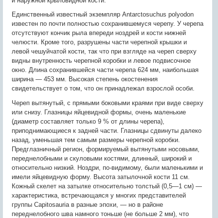
и наружной крыловидной кости.
Единственный известный экземпляр Antarctosuchus polyodon
известен по почти полностью сохранившемуся черепу. У черепа
отсутствуют кончик рыла впереди ноздрей и кости нижней
челюсти. Кроме того, разрушены части черепной крышки и
левой чешуйчатой кости, так что при взгляде на череп сверху
видны внутренность черепной коробки и левое подвисочное
окно. Длина сохранившейся части черепа 624 мм, наибольшая
ширина — 453 мм. Высокая степень окостенения
свидетельствует о том, что он принадлежал взрослой особи.
Череп вытянутый, с прямыми боковыми краями при виде сверху
или снизу. Глазницы яйцевидной формы, очень маленькие
(диаметр составляет только 9 % от длины черепа),
приподнимающиеся к задней части. Глазницы сдвинуты далеко
назад, уменьшая тем самым размеры черепной коробки.
Предглазничный регион, формируемый вытянутыми носовыми,
переднелобными и скуловыми костями, длинный, широкий и
относительно низкий. Ноздри, по-видимому, были маленькими и
имели яйцевидную форму. Высота затылочной кости 11 см.
Кожный скелет на затылке относительно толстый (0,5—1 см) —
характеристика, встречающаяся у многих представителей
группы Capitosauria в разные эпохи, — но в районе
переднелобного шва намного тоньше (не больше 2 мм), что