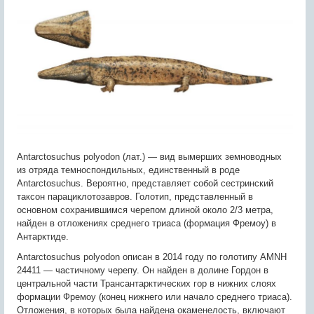
Antarctosuchus polyodon (лат.) — вид вымерших земноводных
из отряда темноспондильных, единственный в роде
Antarctosuchus. Вероятно, представляет собой сестринский
таксон парациклотозавров. Голотип, представленный в
основном сохранившимся черепом длиной около 2/3 метра,
найден в отложениях среднего триаса (формация Фремоу) в
Антарктиде.
Antarctosuchus polyodon описан в 2014 году по голотипу AMNH
24411 — частичному черепу. Он найден в долине Гордон в
центральной части Трансантарктических гор в нижних слоях
формации Фремоу (конец нижнего или начало среднего триаса).
Отложения, в которых была найдена окаменелость, включают