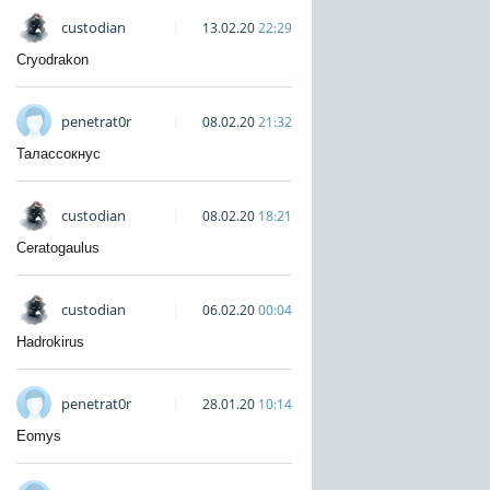
custodian
13.02.20
22:29
Cryodrakon
penetrat0r
08.02.20
21:32
Талассокнус
custodian
08.02.20
18:21
Ceratogaulus
custodian
06.02.20
00:04
Hadrokirus
penetrat0r
28.01.20
10:14
Eomys