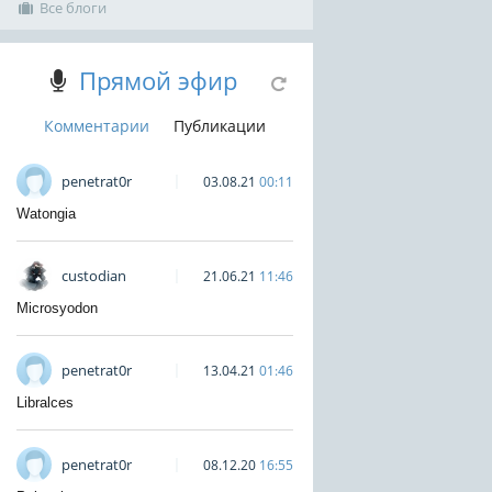
Все блоги
Прямой эфир
Комментарии
Публикации
penetrat0r
03.08.21
00:11
Watongia
custodian
21.06.21
11:46
Microsyodon
penetrat0r
13.04.21
01:46
Libralces
penetrat0r
08.12.20
16:55