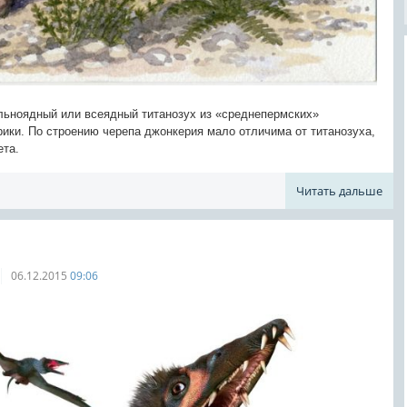
ельноядный или всеядный титанозух из «среднепермских»
ики. По строению черепа джонкерия мало отличима от титанозуха,
ета.
Читать дальше
06.12.2015
09:06