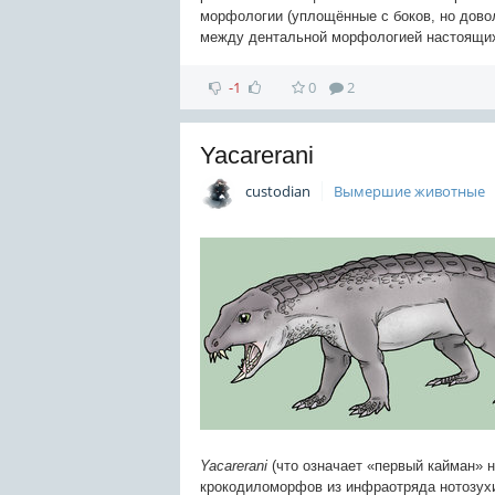
морфологии (уплощённые с боков, но дово
между дентальной морфологией настоящих
-1
0
2
Yacarerani
custodian
Вымершие животные
Yacarerani
(что означает «первый кайман» 
крокодиломорфов из инфраотряда нотозухи