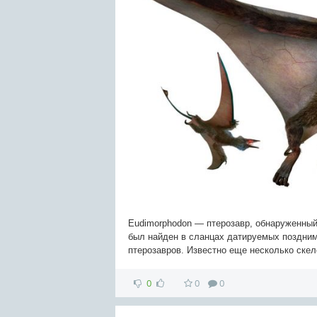
Eudimorphodon — птерозавр, обнаруженный 
был найден в сланцах датируемых поздним
птерозавров. Известно еще несколько ске
0
0
0