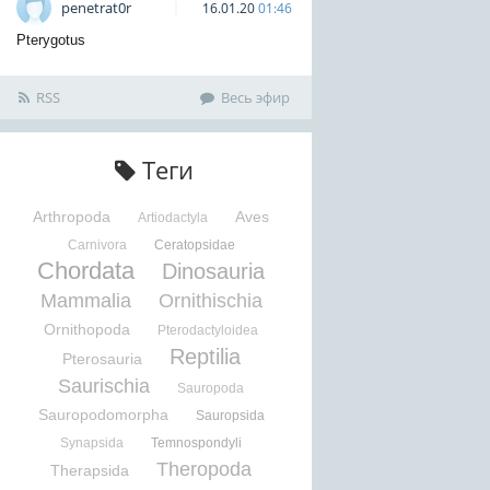
penetrat0r
16.01.20
01:46
Pterygotus
RSS
Весь эфир
Теги
Arthropoda
Aves
Artiodactyla
Carnivora
Ceratopsidae
Chordata
Dinosauria
Mammalia
Ornithischia
Ornithopoda
Pterodactyloidea
Reptilia
Pterosauria
Saurischia
Sauropoda
Sauropodomorpha
Sauropsida
Synapsida
Temnospondyli
Theropoda
Therapsida