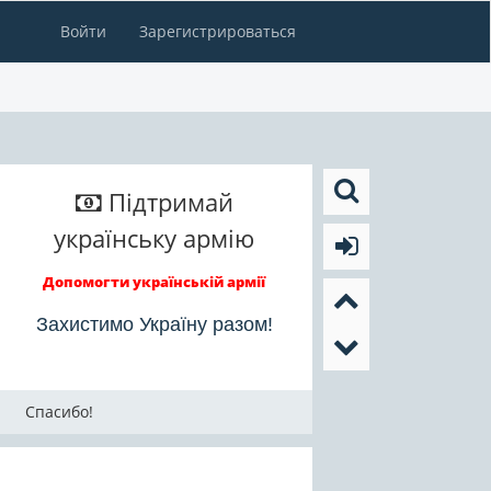
Войти
Зарегистрироваться
Підтримай
українську армію
Допомогти українській армії
Захистимо Україну разом!
Спасибо!