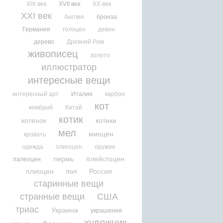
XIX век
XVII век
XX век
XXI век
Англия
бронза
Германия
голоцен
девон
дерево
Древний Рим
живописец
золото
иллюстратор
интересные вещи
интересный арт
Италия
карбон
кот
кембрий
Китай
котик
котенок
котики
мел
миоцен
кровать
одежда
олигоцен
оружие
пермь
плейстоцен
палеоцен
плиоцен
Россия
пол
старинные вещи
странные вещи
США
триас
Украина
украшения
художник