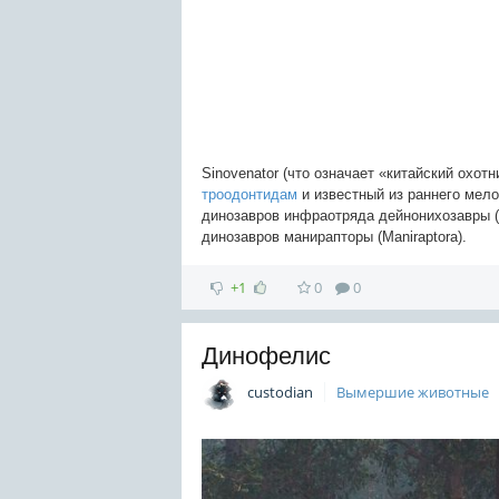
Sinovenator (что означает «китайский охо
троодонтидам
и известный из раннего мело
динозавров инфраотряда дейнонихозавры (D
динозавров манирапторы (Maniraptora).
+1
0
0
Динофелис
custodian
Вымершие животные