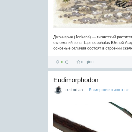
Джонкерия (Jonkeria) — гигантский растит
отложений зоны Tapinocephalus Южной Афр
основные отличия состоят в строении скел
0
0
0
Eudimorphodon
custodian
Вымершие животные