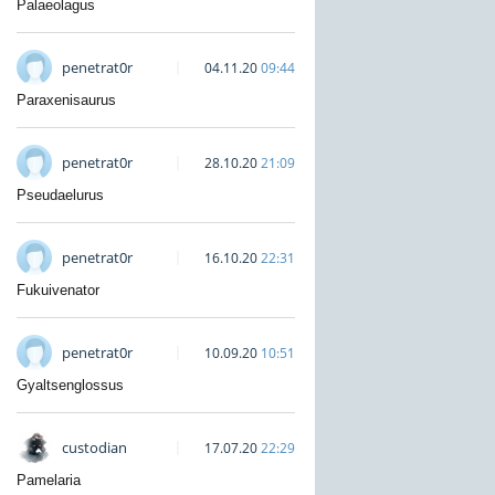
Palaeolagus
penetrat0r
04.11.20
09:44
Paraxenisaurus
penetrat0r
28.10.20
21:09
Pseudaelurus
penetrat0r
16.10.20
22:31
Fukuivenator
penetrat0r
10.09.20
10:51
Gyaltsenglossus
custodian
17.07.20
22:29
Pamelaria