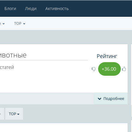
Блоги
Люди
Активность
е
TOP
ивотные
Рейтинг
 статей
+36.00
Подробнее
TOP