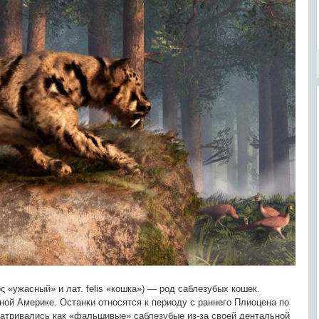
νός «ужасный» и лат. felis «кошка») — род саблезубых кошек.
ной Америке. Останки относятся к периоду с раннего Плиоцена по
матривались как «фальшивые» саблезубые из-за своей дентальной