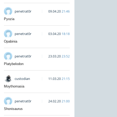
penetrat0r
09.04.20
21:46
Pyozia
penetrat0r
03.04.20
18:18
Opabinia
penetrat0r
23.03.20
23:52
Platybelodon
custodian
11.03.20
21:15
Moythomasia
penetrat0r
24.02.20
21:00
Shonisaurus