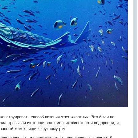
еконструировать способ питания этих животных. Это были не
тфильтровывая из толщи воды мелких животных и водоросли, и,
ванный комок пищи к круглому рту.
порядоченность и предсказуемость эволюционных шагов. В