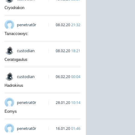
Cryodrakon
penetrat0r
08.02.20
21:32
Талассокнус
custodian
08.02.20
18:21
Ceratogaulus
custodian
06.02.20
00:04
Hadrokirus
penetrat0r
28.01.20
10:14
Eomys
penetrat0r
16.01.20
01:46