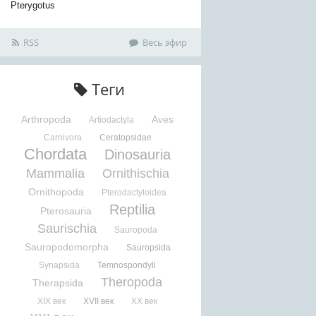
Pterygotus
RSS
Весь эфир
Теги
Arthropoda
Aves
Artiodactyla
Carnivora
Ceratopsidae
Chordata
Dinosauria
Mammalia
Ornithischia
Ornithopoda
Pterodactyloidea
Reptilia
Pterosauria
Saurischia
Sauropoda
Sauropodomorpha
Sauropsida
Synapsida
Temnospondyli
Theropoda
Therapsida
XIX век
XVII век
XX век