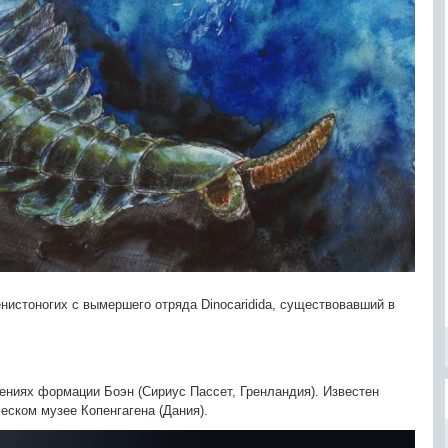
енистоногих с вымершего отряда Dinocaridida, существовавший в
ениях формации Боэн (Сириус Пассет, Гренландия). Известен
еском музее Копенгагена (Дания).