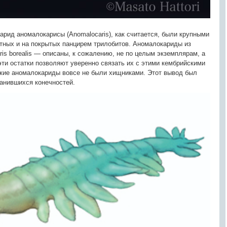
рид аномалокарисы (Anomalocaris), как считается, были крупными
тных и на покрытых панцирем трилобитов. Аномалокариды из
is borealis — описаны, к сожалению, не по целым экземплярам, а
 эти остатки позволяют уверенно связать их с этими кембрийскими
ские аномалокариды вовсе не были хищниками. Этот вывод был
ранившихся конечностей.