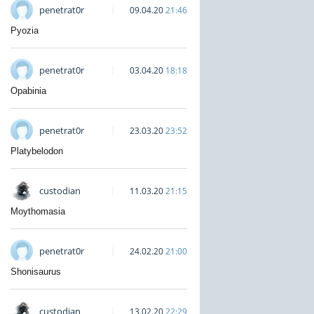
penetrat0r
09.04.20
21:46
Pyozia
penetrat0r
03.04.20
18:18
Opabinia
penetrat0r
23.03.20
23:52
Platybelodon
custodian
11.03.20
21:15
Moythomasia
penetrat0r
24.02.20
21:00
Shonisaurus
custodian
13.02.20
22:29