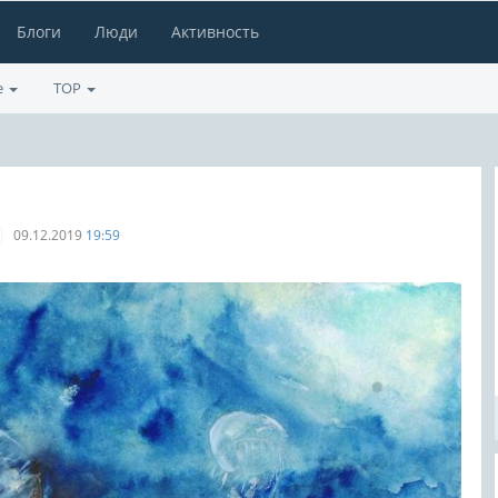
Блоги
Люди
Активность
е
TOP
09.12.2019
19:59