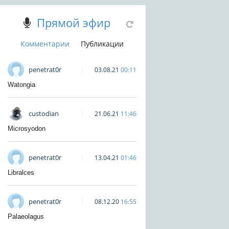
Прямой эфир
Комментарии
Публикации
penetrat0r
03.08.21
00:11
Watongia
custodian
21.06.21
11:46
Microsyodon
penetrat0r
13.04.21
01:46
Libralces
penetrat0r
08.12.20
16:55
Palaeolagus