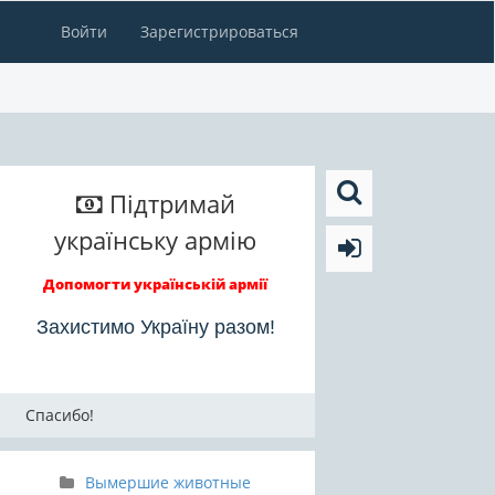
Войти
Зарегистрироваться
Підтримай
українську армію
Допомогти українській армії
Захистимо Україну разом!
Спасибо!
Вымершие животные