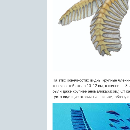
На этих конечностях видны крупные членик
конечностей около 10–12 см, а шипов — 3–4
были даже крупнее аномалокарисов.) От к
густо сидящие вторичные шипики, образу