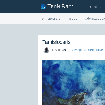
Твой Блог
Статьи
Интересные
Новые
Обсуждаемы
Tamisiocaris
custodian
Вымершие животные