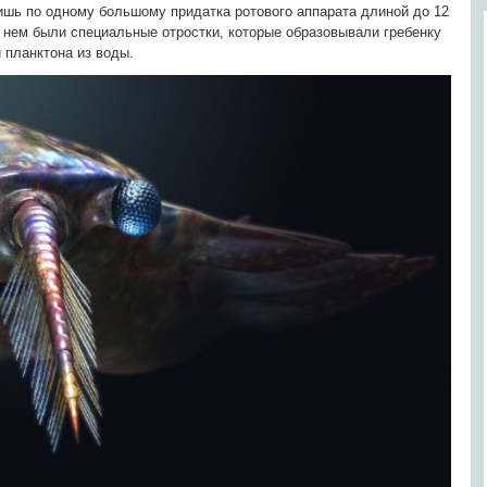
ишь по одному большому придатка ротового аппарата длиной до 12
 нем были специальные отростки, которые образовывали гребенку
 планктона из воды.