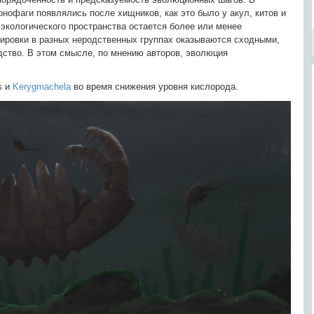
нофаги появлялись после хищников, как это было у акул, китов и
экологического пространства остается более или менее
пировки в разных неродственных группах оказываются сходными,
дство. В этом смысле, по мнению авторов, эволюция
s и
Kerygmachela
во время снижения уровня кислорода.