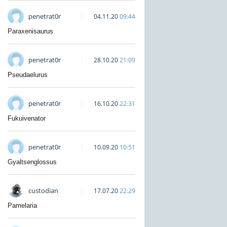
penetrat0r
04.11.20
09:44
Paraxenisaurus
penetrat0r
28.10.20
21:09
Pseudaelurus
penetrat0r
16.10.20
22:31
Fukuivenator
penetrat0r
10.09.20
10:51
Gyaltsenglossus
custodian
17.07.20
22:29
Pamelaria