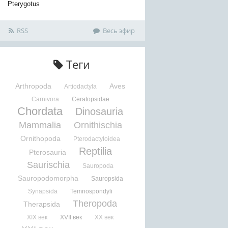
Pterygotus
RSS
Весь эфир
Теги
Arthropoda
Aves
Artiodactyla
Carnivora
Ceratopsidae
Chordata
Dinosauria
Mammalia
Ornithischia
Ornithopoda
Pterodactyloidea
Reptilia
Pterosauria
Saurischia
Sauropoda
Sauropodomorpha
Sauropsida
Synapsida
Temnospondyli
Theropoda
Therapsida
XIX век
XVII век
XX век