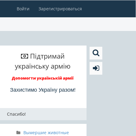
Войти
Зарегистрироваться
Підтримай
українську армію
Допомогти українській армії
Захистимо Україну разом!
Спасибо!
Вымершие животные