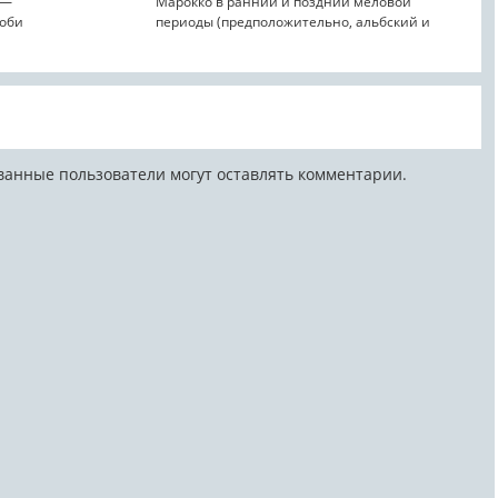
 —
Марокко в ранний и поздний меловой
соби
периоды (предположительно, альбский и
сеноманский этапы). Типовым ...
ванные пользователи могут оставлять комментарии.