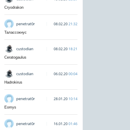
Cryodrakon
penetrat0r
08.02.20
21:32
Талассокнус
custodian
08.02.20
18:21
Ceratogaulus
custodian
06.02.20
00:04
Hadrokirus
penetrat0r
28.01.20
10:14
Eomys
penetrat0r
16.01.20
01:46