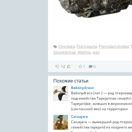
Chordata
,
Pterosauria
,
Pterodactyloidea
,
Sinopterinae
,
Wightia
,
мел
+2
1
0
Похожие статьи
Bakonydraco
Bakonydraco (лат.) — род птерозав
подсемейства Tapejarinae семейс
Tapejaridae, живших в верхнемело
(сантонский век) на территории
современной Венгрии.
Caiuajara
Caiuajara — вымерший род птероз
семейства tapejarid из позднего м