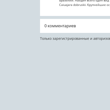
Бразилии. Найден всего один вид
Caiuajara dobruskii. Крупнейшие о
Caiuajara имели...
0
комментариев
Только зарегистрированные и авторизо