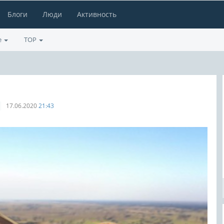
Блоги
Люди
Активность
е
TOP
17.06.2020
21:43