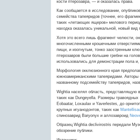
кости птерозавра, — и оказалась права.
Как сообщается в исследовании, опубликов
семейства тапеяридов (точнее, его фрагме
таких «летающих ящеров» мелового период
находка оказалась уникальной, новый вид по
Хотя это всего лишь фрагмент челюсти, о
многочисленными крошечными отверстиями
пищи, и изогнутым, тонко заостренным клю
птерозавров были большие гребни на голов
использовались для демонстрации пола и, 
Морфология окклюзионного края предполага
южноамериканскими тапеяридами. Авторы от
названному подсемейству тапеяридов, назв
Wightia населял область, представлящую 
таких как Dungeyella. Размеры травоядных
Eobaatar, Loxaulax и Yaverlestes, до орни
крупных игуанодонтов, таких как
Mantellisa
спинозаврид Baryonyx и аллозавроид
Neove
Образец Wightia declivirostris передали Му
обозрение публики.
Источники: