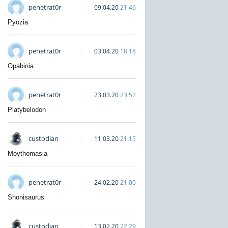
penetrat0r
09.04.20
21:46
Pyozia
penetrat0r
03.04.20
18:18
Opabinia
penetrat0r
23.03.20
23:52
Platybelodon
custodian
11.03.20
21:15
Moythomasia
penetrat0r
24.02.20
21:00
Shonisaurus
custodian
13.02.20
22:29