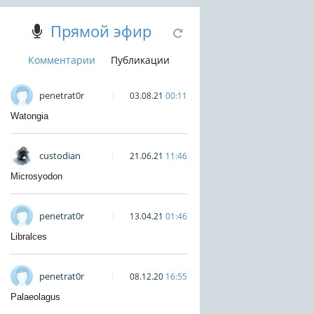
Прямой эфир
Комментарии
Публикации
penetrat0r
03.08.21
00:11
Watongia
custodian
21.06.21
11:46
Microsyodon
penetrat0r
13.04.21
01:46
Libralces
penetrat0r
08.12.20
16:55
Palaeolagus