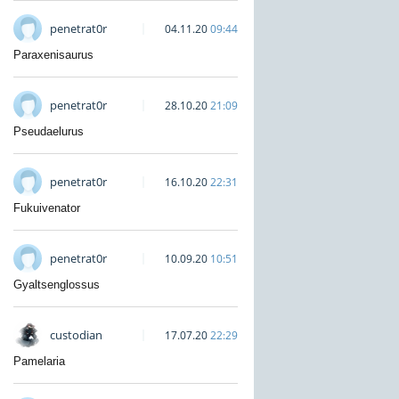
penetrat0r
04.11.20
09:44
Paraxenisaurus
penetrat0r
28.10.20
21:09
Pseudaelurus
penetrat0r
16.10.20
22:31
Fukuivenator
penetrat0r
10.09.20
10:51
Gyaltsenglossus
custodian
17.07.20
22:29
Pamelaria