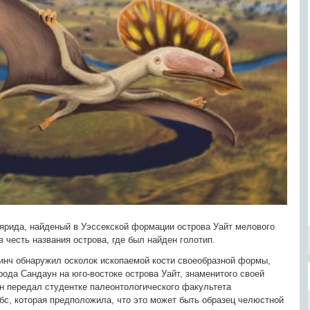
апеярида, найденый в Уэссекской формации острова Уайт мелового
в честь названия острова, где был найден голотип.
инч обнаружил осколок ископаемой кости своеобразной формы,
рода Сандаун на юго-востоке острова Уайт, знаменитого своей
он передал студентке палеонтологического факультета
бс, которая предположила, что это может быть образец челюстной