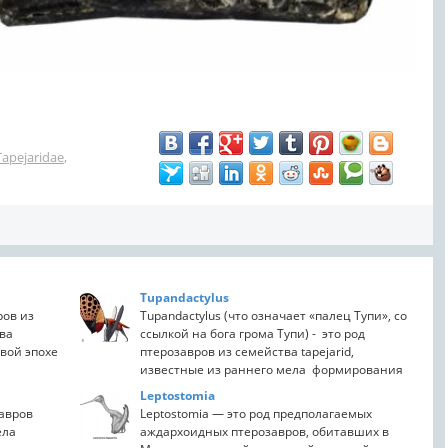
Tapejaridae
,
Tupandactylus
ров из
Tupandactylus (что означает «палец Тупи», со
тва
ссылкой на бога грома Тупи) - это род
вой эпохе
птерозавров из семейства tapejarid,
известные из раннего мела формирования
Crato в Бразилии....
Leptostomia
авров
Leptostomia — это род предполагаемых
ела
аждархоидных птерозавров, обитавших в