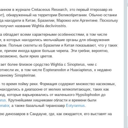
анном в журнале Cretaceous Research, это первый птерозавр из
нт), обнаруженный на территории Великобритании. Обычно останки
а находили в Китае, Бразилии, Марокко или Аргентине. Поскольку
лучил название Wightia declivirostris.
на обладает всеми характерными особенностями, в том числе
, в которых находились мельчайшие органы для обнаружения
вом. Полные скелеты из Бразилии и Китая показывают, что у таких
е, причем иногда вдвое больше черепа. Эти гребни, вероятно,
возможно, были ярких цветов.
ет более близкое сродство Wightia с Sinopterus, чем с
несли их, в том числе Eopteranodon и Huaxiapterus, к недавно
анному Sinopterinae.
в то время пойму реки. Формация содержит множество насекомых,
 находились в диапазоне от мелких млекопитающих, таких как
топод, которые варьировались от маленького Hypsilophodon до
urus
. Крупнейшими хищниками области и времени были
nator
, а также базальный тиранозавр
Eotyrannus
.
зею динозавров в Сандауне, где, как ожидается, его выставят на