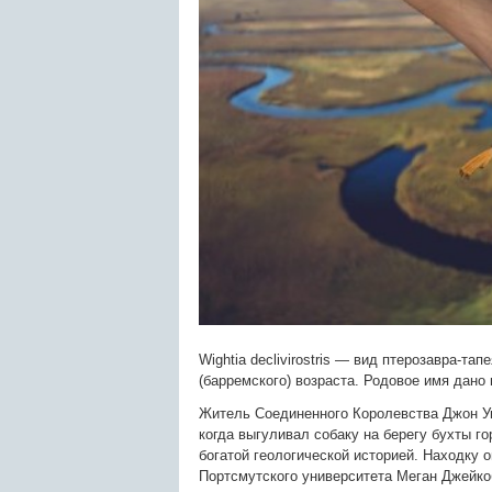
Wightia declivirostris — вид птерозавра-т
(барремского) возраста. Родовое имя дано 
Житель Соединенного Королевства Джон У
когда выгуливал собаку на берегу бухты го
богатой геологической историей. Находку 
Портсмутского университета Меган Джейко