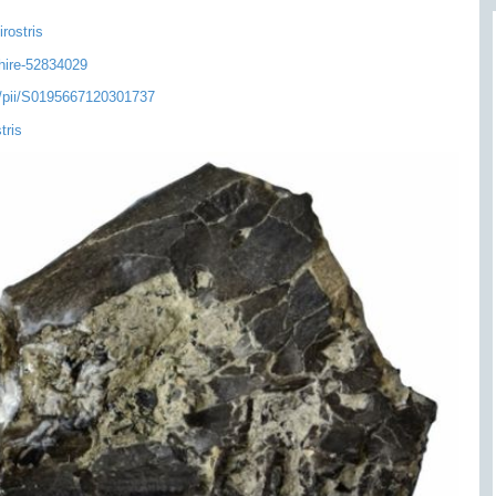
rostris
hire-52834029
le/pii/S0195667120301737
tris