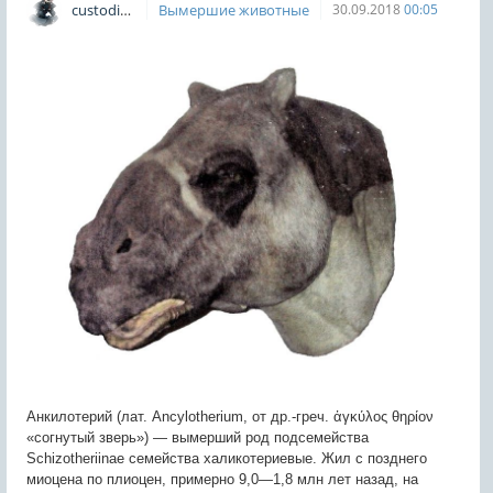
custodian
Вымершие животные
30.09.2018
00:05
Анкилотерий (лат. Ancylotherium, от др.-греч. ἀγκύλος θηρίον
«согнутый зверь») — вымерший род подсемейства
Schizotheriinae семейства халикотериевые. Жил с позднего
миоцена по плиоцен, примерно 9,0—1,8 млн лет назад, на