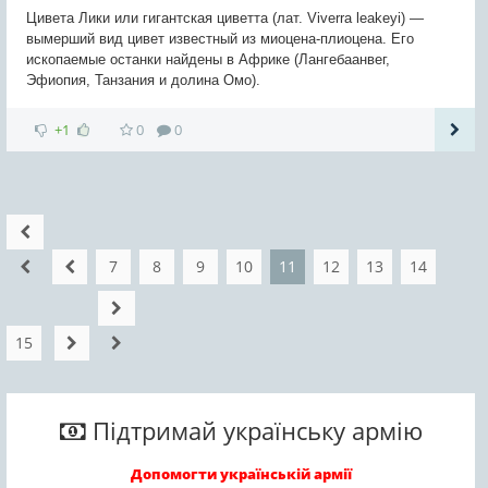
Цивета Лики или гигантская циветта (лат. Viverra leakeyi) —
вымерший вид цивет известный из миоцена-плиоцена. Его
ископаемые останки найдены в Африке (Лангебаанвег,
Эфиопия, Танзания и долина Омо).
+1
0
0
7
8
9
10
11
12
13
14
15
Підтримай українську армію
Допомогти українській армії