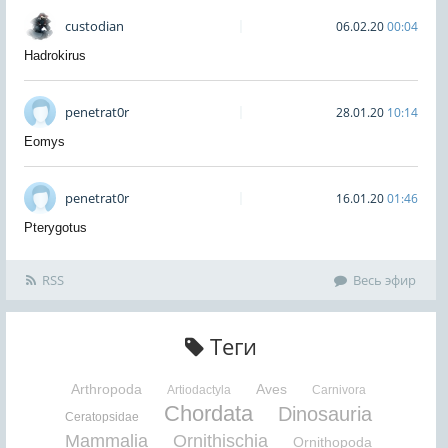
custodian
06.02.20
00:04
Hadrokirus
penetrat0r
28.01.20
10:14
Eomys
penetrat0r
16.01.20
01:46
Pterygotus
RSS
Весь эфир
Теги
Arthropoda
Aves
Artiodactyla
Carnivora
Chordata
Dinosauria
Ceratopsidae
Mammalia
Ornithischia
Ornithopoda