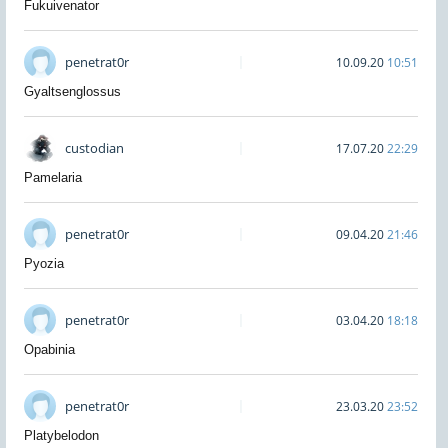
Fukuivenator
penetrat0r
10.09.20
10:51
Gyaltsenglossus
custodian
17.07.20
22:29
Pamelaria
penetrat0r
09.04.20
21:46
Pyozia
penetrat0r
03.04.20
18:18
Opabinia
penetrat0r
23.03.20
23:52
Platybelodon