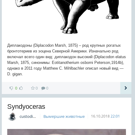
Диплакодоны (Diplacodon Marsh, 1875) – род крупных рогатых
бронтотериев из эоцена Северной Америки. Изначально род
включал всего один вид: диплакодон высокий (Diplacodon elatus
Marsh, 1875, синонимы: Eotitanotherium osborni Peterson,1914b),
однако в 2011 году Matthew C. Mihlbachler описал новый вид —
D. gigan.
0
0
0
Syndyoceras
custodian
Вымершие животные
16.10.2018
22:01