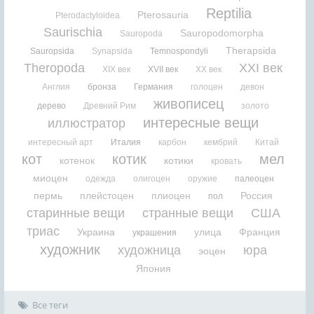
Reptilia
Pterosauria
Pterodactyloidea
Saurischia
Sauropodomorpha
Sauropoda
Therapsida
Sauropsida
Synapsida
Temnospondyli
Theropoda
XXI век
XIX век
XVII век
XX век
Англия
бронза
Германия
голоцен
девон
живописец
дерево
Древний Рим
золото
интересные вещи
иллюстратор
интересный арт
Италия
карбон
кембрий
Китай
кот
котик
мел
котенок
котики
кровать
миоцен
одежда
олигоцен
оружие
палеоцен
пермь
плейстоцен
плиоцен
Россия
пол
старинные вещи
странные вещи
США
триас
Украина
улица
Франция
украшения
художник
художница
юра
эоцен
Япония
Все теги