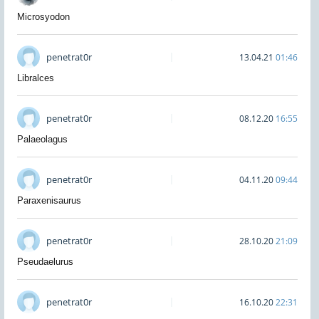
Microsyodon
penetrat0r
13.04.21
01:46
Libralces
penetrat0r
08.12.20
16:55
Palaeolagus
penetrat0r
04.11.20
09:44
Paraxenisaurus
penetrat0r
28.10.20
21:09
Pseudaelurus
penetrat0r
16.10.20
22:31