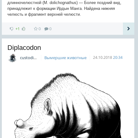
длинночелюстной (M. dolichognathus) — Более поздний вид,
принадлежит к формации Ирдын Манга. Найдена нижняя
челюсть и фрагмент верхней челюсти.
+1
0
0
Diplacodon
custodian
Вымершие животные
24.10.2018
20:34