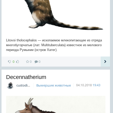
Litovoi tholocephalos — ископаемое млекопитающее из отряда
многобугорчатые (лат. Multituberculata) известное из мелового
периода Румынии (остров Хатег).
0
0
0
Decennatherium
custodian
Вымершие животные
04.10.2018
19:43