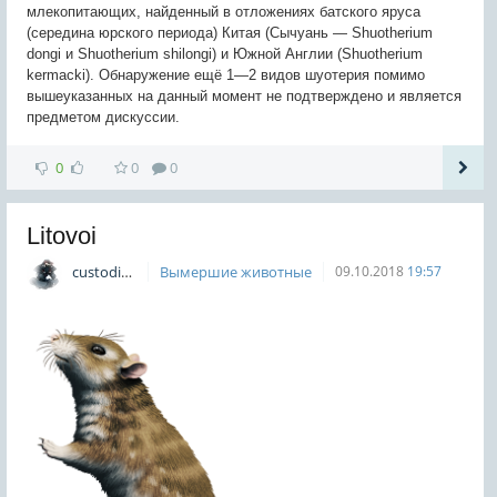
млекопитающих, найденный в отложениях батского яруса
(середина юрского периода) Китая (Сычуань — Shuotherium
dongi и Shuotherium shilongi) и Южной Англии (Shuotherium
kermacki). Обнаружение ещё 1—2 видов шуотерия помимо
вышеуказанных на данный момент не подтверждено и является
предметом дискуссии.
0
0
0
Litovoi
custodian
Вымершие животные
09.10.2018
19:57