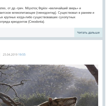
astes, от др.-греч. Μέγιστος θηρίον «величайший зверь» и
гантское млекопитающее (гиенодонтид). Существовал в раннем и
ых крупных когда-либо существовавших сухопутных
тряда креодонтов (Creodonta).
Читать дальше
25.04.2019
19:55