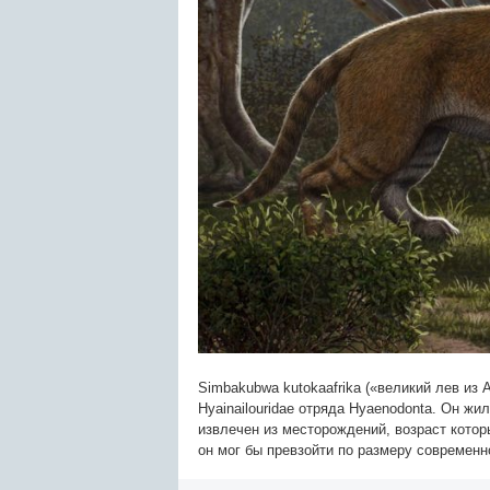
Simbakubwa kutokaafrika («великий лев и
Hyainailouridae отряда Hyaenodonta. Он жи
извлечен из месторождений, возраст котор
он мог бы превзойти по размеру современн