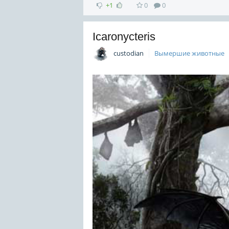
+1
0
0
Icaronycteris
custodian
Вымершие животные