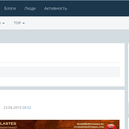
Блоги
Люди
Активность
е
TOP
23.04.2019
20:52