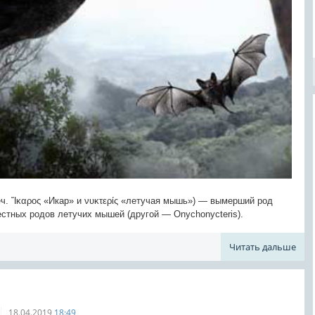
-греч. Ἴκαρος «Икар» и νυκτερίς «летучая мышь») — вымерший род
стных родов летучих мышей (другой — Onychonycteris).
Читать дальше
18.04.2019
18:49