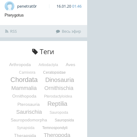
penetrat0r
16.01.20
01:46
Pterygotus
RSS
Весь эфир
Теги
Arthropoda
Aves
Artiodactyla
Carnivora
Ceratopsidae
Chordata
Dinosauria
Mammalia
Ornithischia
Ornithopoda
Pterodactyloidea
Reptilia
Pterosauria
Saurischia
Sauropoda
Sauropodomorpha
Sauropsida
Synapsida
Temnospondyli
Theropoda
Therapsida