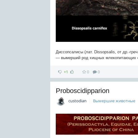
Диссопсалисы (лат. Dissopsalis, от др.-гр
— вымерший род хищных млекопитающих се
+1
0
0
Proboscidipparion
custodian
Вымершие животные