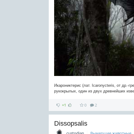
Икарониктерис (лат. Icaronycteris, от др.
рукокрылых, один из двух древнейших изве
+1
0
2
Dissopsalis
custodian
Вымершие животные