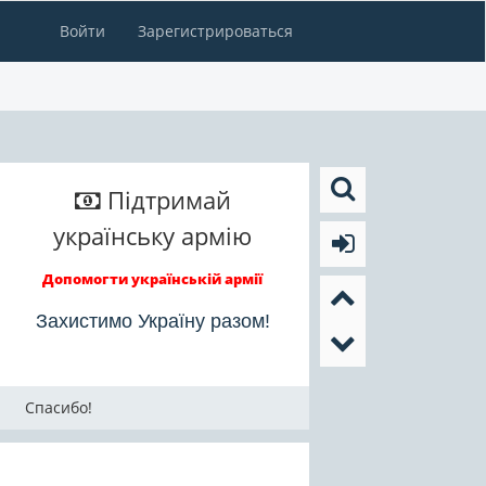
Войти
Зарегистрироваться
Підтримай
українську армію
Допомогти українській армії
Захистимо Україну разом!
Спасибо!