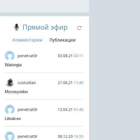
Прямой эфир
Комментарии
Публикации
penetrat0r
03.08.21
00:11
Watongia
custodian
21.06.21
11:46
Microsyodon
penetrat0r
13.04.21
01:46
Libralces
penetrat0r
08.12.20
16:55