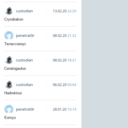
custodian
13.02.20
22:29
Cryodrakon
penetrat0r
08.02.20
21:32
Талассокнус
custodian
08.02.20
18:21
Ceratogaulus
custodian
06.02.20
00:04
Hadrokirus
penetrat0r
28.01.20
10:14
Eomys