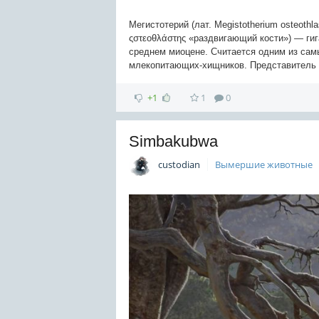
Мегистотерий (лат. Megistotherium osteothl
ςστεοθλάστης «раздвигающий кости») — ги
среднем миоцене. Считается одним из сам
млекопитающих-хищников. Представитель о
+1
1
0
Simbakubwa
custodian
Вымершие животные