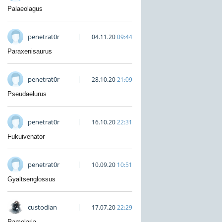
Palaeolagus
penetrat0r
04.11.20
09:44
Paraxenisaurus
penetrat0r
28.10.20
21:09
Pseudaelurus
penetrat0r
16.10.20
22:31
Fukuivenator
penetrat0r
10.09.20
10:51
Gyaltsenglossus
custodian
17.07.20
22:29
Pamelaria