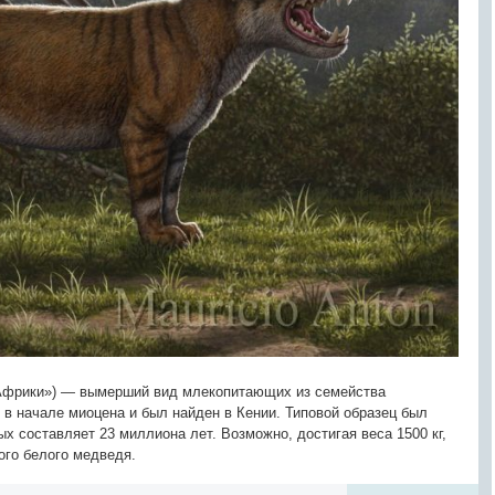
з Африки») — вымерший вид млекопитающих из семейства
л в начале миоцена и был найден в Кении. Типовой образец был
ых составляет 23 миллиона лет. Возможно, достигая веса 1500 кг,
ого белого медведя.