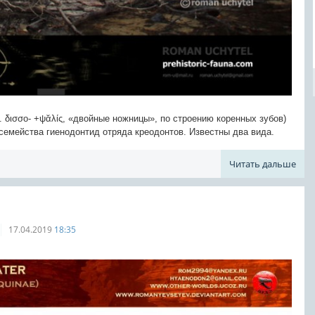
еч. δισσο- +ψᾰλίς, «двойные ножницы», по строению коренных зубов)
мейства гиенодонтид отряда креодонтов. Известны два вида.
Читать дальше
17.04.2019
18:35