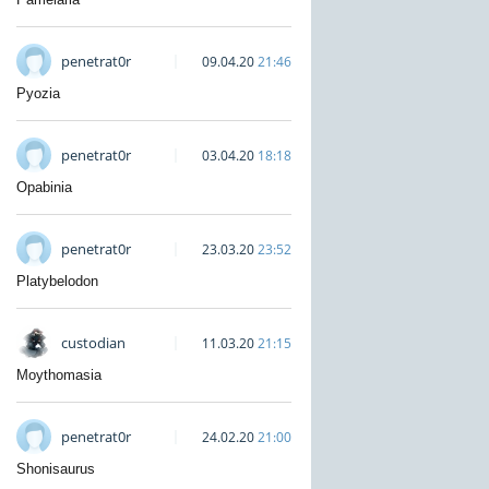
penetrat0r
09.04.20
21:46
Pyozia
penetrat0r
03.04.20
18:18
Opabinia
penetrat0r
23.03.20
23:52
Platybelodon
custodian
11.03.20
21:15
Moythomasia
penetrat0r
24.02.20
21:00
Shonisaurus