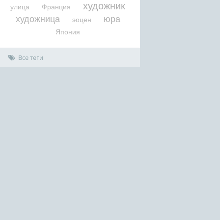
художник
улица
Франция
художница
юра
эоцен
Япония
Все теги