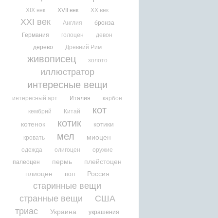
XIX век
XVII век
XX век
XXI век
Англия
бронза
Германия
голоцен
девон
дерево
Древний Рим
живописец
золото
иллюстратор
интересные вещи
интересный арт
Италия
карбон
кот
кембрий
Китай
котик
котенок
котики
мел
миоцен
кровать
одежда
олигоцен
оружие
пермь
плейстоцен
палеоцен
плиоцен
Россия
пол
старинные вещи
странные вещи
США
триас
Украина
украшения