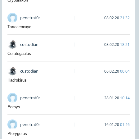
Cryodrakon
penetrat0r
08.02.20
21:32
Талассокнус
custodian
08.02.20
18:21
Ceratogaulus
custodian
06.02.20
00:04
Hadrokirus
penetrat0r
28.01.20
10:14
Eomys
penetrat0r
16.01.20
01:46
Pterygotus