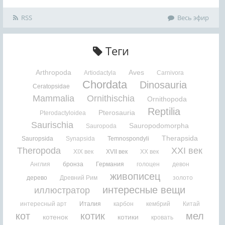
RSS
Весь эфир
Теги
Arthropoda
Aves
Artiodactyla
Carnivora
Chordata
Dinosauria
Ceratopsidae
Mammalia
Ornithischia
Ornithopoda
Reptilia
Pterosauria
Pterodactyloidea
Saurischia
Sauropodomorpha
Sauropoda
Therapsida
Sauropsida
Synapsida
Temnospondyli
Theropoda
XXI век
XIX век
XVII век
XX век
Англия
бронза
Германия
голоцен
девон
живописец
дерево
Древний Рим
золото
интересные вещи
иллюстратор
интересный арт
Италия
карбон
кембрий
Китай
кот
котик
мел
котенок
котики
кровать