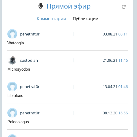
Прямой эфир
Комментарии
Публикации
penetrat0r
03.08.21
00:11
Watongia
custodian
21.06.21
11:46
Microsyodon
penetrat0r
13.04.21
01:46
Libralces
penetrat0r
08.12.20
16:55
Palaeolagus