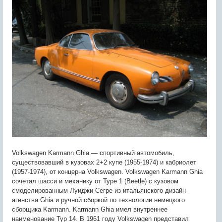
Volkswagen Karmann Ghia — спортивный автомобиль,
существовавший в кузовах 2+2 купе (1955-1974) и кабриолет
(1957-1974), от концерна Volkswagen. Volkswagen Karmann Ghia
сочетал шасси и механику от Type 1 (Beetle) с кузовом
смоделированным Луиджи Сегре из итальянского дизайн-
агенства Ghia и ручной сборкой по технологии немецкого
сборщика Karmann. Karmann Ghia имел внутреннее
наименование Typ 14. В 1961 году Volkswagen представил