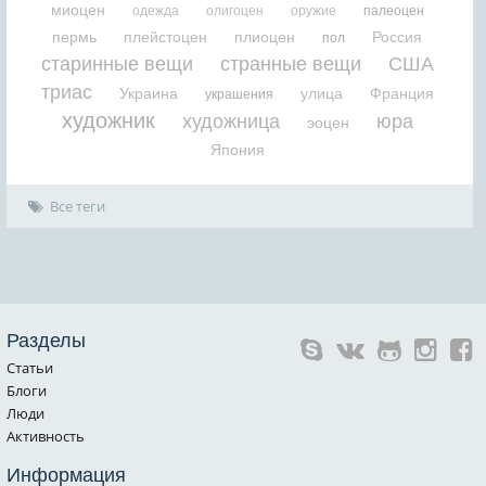
миоцен
одежда
олигоцен
оружие
палеоцен
пермь
плейстоцен
плиоцен
Россия
пол
старинные вещи
странные вещи
США
триас
Украина
улица
Франция
украшения
художник
художница
юра
эоцен
Япония
Все теги
Разделы
Статьи
Блоги
Люди
Активность
Информация