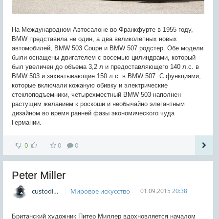
На Международном Автосалоне во Франкфурте в 1955 году,
BMW представила не один, а два великолепных новых
автомобилей, BMW 503 Coupe и BMW 507 родстер. Обе модели
были оснащены двигателем с восемью цилиндрами, который
был увеличен до объема 3,2 л и предоставляющего 140 л.с. в
BMW 503 и захватывающие 150 л.с. в BMW 507. С функциями,
которые включали кожаную обивку и электрические
стеклоподъемники, четырехместный BMW 503 наполнен
растущим желанием к роскоши и необычайно элегантным
дизайном во время ранней фазы экономического чуда
Германии.
0
0
0
Peter Miller
custodian
Мировое искусство
01.09.2015
20:38
Британский художник Питер Миллер вдохновляется началом