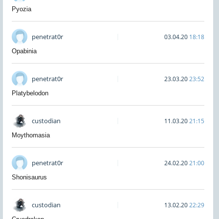
Pyozia
penetrat0r
03.04.20
18:18
Opabinia
penetrat0r
23.03.20
23:52
Platybelodon
custodian
11.03.20
21:15
Moythomasia
penetrat0r
24.02.20
21:00
Shonisaurus
custodian
13.02.20
22:29