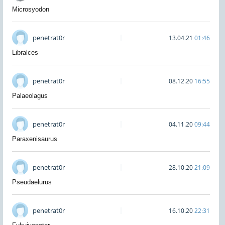
Microsyodon
penetrat0r
13.04.21
01:46
Libralces
penetrat0r
08.12.20
16:55
Palaeolagus
penetrat0r
04.11.20
09:44
Paraxenisaurus
penetrat0r
28.10.20
21:09
Pseudaelurus
penetrat0r
16.10.20
22:31