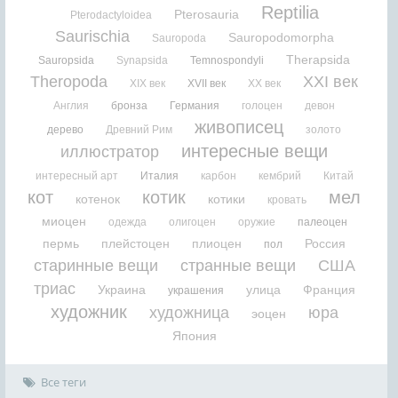
Reptilia
Pterosauria
Pterodactyloidea
Saurischia
Sauropodomorpha
Sauropoda
Therapsida
Sauropsida
Synapsida
Temnospondyli
Theropoda
XXI век
XIX век
XVII век
XX век
Англия
бронза
Германия
голоцен
девон
живописец
дерево
Древний Рим
золото
интересные вещи
иллюстратор
интересный арт
Италия
карбон
кембрий
Китай
кот
котик
мел
котенок
котики
кровать
миоцен
одежда
олигоцен
оружие
палеоцен
пермь
плейстоцен
плиоцен
Россия
пол
старинные вещи
странные вещи
США
триас
Украина
улица
Франция
украшения
художник
художница
юра
эоцен
Япония
Все теги