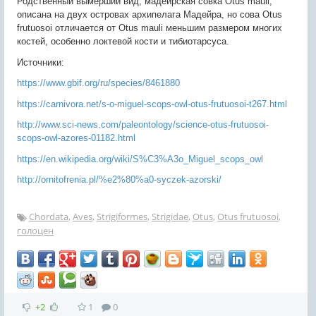
Родственный вымерший вид, мадейрская совка Otus mauli,
описана на двух островах архипелага Мадейра, но сова Otus
frutuosoi отличается от Otus mauli меньшим размером многих
костей, особенно локтевой кости и тибиотарсуса.
Источники:
https://www.gbif.org/ru/species/8461880
https://carnivora.net/s-o-miguel-scops-owl-otus-frutuosoi-t267.html
http://www.sci-news.com/paleontology/science-otus-frutuosoi-
scops-owl-azores-01182.html
https://en.wikipedia.org/wiki/S%C3%A3o_Miguel_scops_owl
http://ornitofrenia.pl/%e2%80%a0-syczek-azorski/
Chordata
,
Aves
,
Strigiformes
,
Strigidae
,
Otus
,
Otus frutuosoi
,
голоцен
+2
1
0