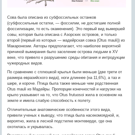
Сова была описана из субфоссильных останков
(субфоссильные остатки, — фоссилии, не достигшие полной
фоссилизации, то есть окаменения). Это первый вид вымершей
совы, которая была описана с Азорских островов, и только
второй (первый из которых — мадейрская совка (Otus mauli)) из
Макаронезии. Авторы предполагают, что наиболее вероятной
причиной вымирания было заселение острова людьми в XV
веке, что привело к разрушению среды обитания и интродукции
чужеродных видов.
По сравнению с сплюшкой крылья были меньше (две трети от
размера евразийского вида), ноги длиннее (на 11,6%), а таз и
шире, и короче. Птица была также меньше чем родственная
Otus mauli из Мадейры. Пропорции конечностей и нагрузки на
крыло указывают на то, что Otus frutuosoi жила в основном на
земле и имела слабую способность к полету.
Отличительные анатомические особенности этого вида,
привели ученых к выводу, что птица была насекомоядной, и,
вероятно, жила в лесной подстилке монтеверде, где она
охотилась и укрывалась.