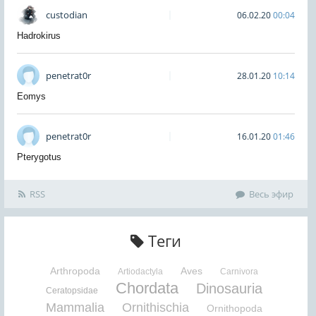
custodian
06.02.20
00:04
Hadrokirus
penetrat0r
28.01.20
10:14
Eomys
penetrat0r
16.01.20
01:46
Pterygotus
RSS
Весь эфир
Теги
Arthropoda
Aves
Artiodactyla
Carnivora
Chordata
Dinosauria
Ceratopsidae
Mammalia
Ornithischia
Ornithopoda