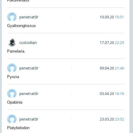
Fukuivenator
penetrat0r
10.09.20
10:51
Gyaltsenglossus
custodian
17.07.20
22:29
Pamelaria
penetrat0r
09.04.20
21:46
Pyozia
penetrat0r
03.04.20
18:18
Opabinia
penetrat0r
23.03.20
23:52
Platybelodon