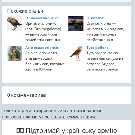
Похожие статьи
Орнимегалоникс
Oraristrix
Орнимегалоникс
Oraristrix brea —
(лат. Ornimegalonyx)
ископаемый вид сов,
— вымерший род
живший в конце
семейства совиных,
плейстоцена в
близкий к роду ныне
Северной Америке.
Asio ecuadoriensis
Tyto pollens
сохранившихся
Окаменелые останки
Asio ecuadoriensis —
Tyto pollens, также
неясытей (Strix).
вида найдены в
вид вымерших
известная сипуха из
Птица обитала на
смоляных ямах
больших сов, которые
острова Андрос,
Кубе в позднем
формации Ранчо Ла
жили в Южной
багамская сипуха ,
плейстоцене и
Бреа в городе...
Америке в
багамская сова-
вымерла ...
плейстоцене. Его
буревестник или
окаменелые останки
чикчарни (англ.
были найдены в
Chickcharnie) — это
0
комментариев
Эквадоре. Он был
вымершая
родственником
нелетающая сипуха
современной...
ростом ...
Только зарегистрированные и авторизованные
пользователи могут оставлять комментарии.
Підтримай українську армію