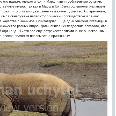
о его назвал, однако и Коп и Марш нашли собственные останки,
ственные имена. Так как и Марш и Коп были ослеплены желанием
от факт, что описали уже ранее названное существо. Со временем,
ка была обнаружена палеонтологическим сообществом и сейчас
в качестве синонимов к уинтатерию. Еще один элемент путаницы в
 множество разных видов. Дальнейшее исследование показало, что
 один вид. И хотя все еще встречается упоминание о нескольких
um‭ ‬anceps является повсеместно признанным.