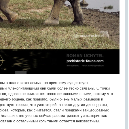
тны в плане ископаемых, по-прежнему существует
акими млекопитающими они были более тесно связаны. С точки
ов, однако не считаются тесно связанными с ними, потому что
еднего эоцена, как правило, были очень малых размеров и
ествует теория, что уинтатерий, а также другие диноцераты,
oidea, которые, как считается, стали предками зайцеобразных
). Большинство ученых сейчас рассматривают уинтатерия как
 связан с остальными копытными остается неизвестным.