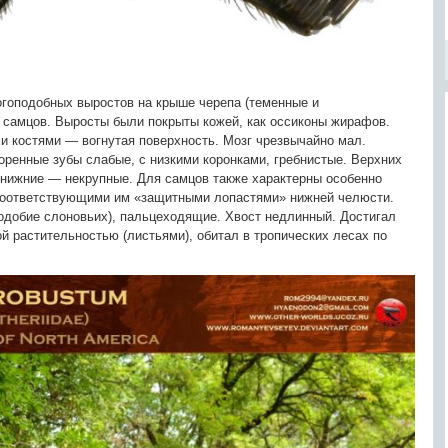
огоподобных выростов на крыше черепа (теменные и
у самцов. Выросты были покрыты кожей, как оссиконы жирафов.
и костями — вогнутая поверхность. Мозг чрезвычайно мал.
оренные зубы слабые, с низкими коронками, гребнистые. Верхних
, нижние — некрупные. Для самцов также характерны особенно
соответствующими им «защитными лопастями» нижней челюсти.
подобие слоновьих), пальцеходящие. Хвост недлинный. Достигал
ой растительностью (листьями), обитал в тропических лесах по