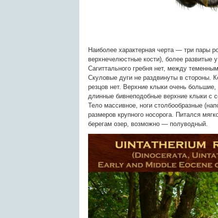
Наиболее характерная черта — три пары р
верхнечелюстные кости), более развитые 
Сагиттального гребня нет, между теменным
Скуловые дуги не раздвинуты в стороны. К
резцов нет. Верхние клыки очень большие
длинные бивнеподобные верхние клыки с 
Тело массивное, ноги столбообразные (на
размеров крупного носорога. Питался мягк
берегам озер, возможно — полуводный.