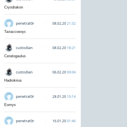
Cryodrakon
penetrat0r
08.02.20
21:32
Талассокнус
custodian
08.02.20
18:21
Ceratogaulus
custodian
06.02.20
00:04
Hadrokirus
penetrat0r
28.01.20
10:14
Eomys
penetrat0r
16.01.20
01:46