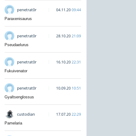
penetrat0r
04.11.20
09:44
Paraxenisaurus
penetrat0r
28.10.20
21:09
Pseudaelurus
penetrat0r
16.10.20
22:31
Fukuivenator
penetrat0r
10.09.20
10:51
Gyaltsenglossus
custodian
17.07.20
22:29
Pamelaria