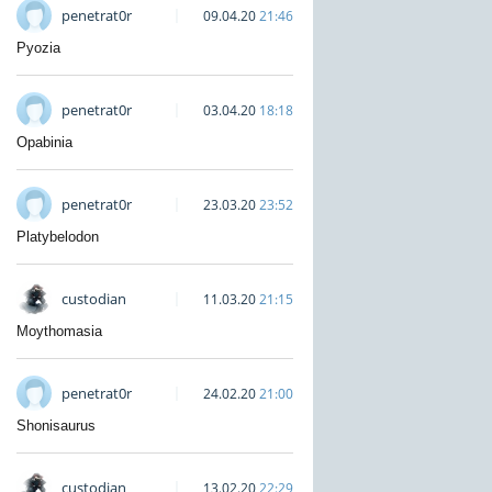
penetrat0r
09.04.20
21:46
Pyozia
penetrat0r
03.04.20
18:18
Opabinia
penetrat0r
23.03.20
23:52
Platybelodon
custodian
11.03.20
21:15
Moythomasia
penetrat0r
24.02.20
21:00
Shonisaurus
custodian
13.02.20
22:29