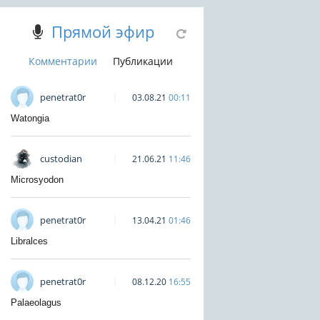
Прямой эфир
Комментарии
Публикации
penetrat0r
03.08.21
00:11
Watongia
custodian
21.06.21
11:46
Microsyodon
penetrat0r
13.04.21
01:46
Libralces
penetrat0r
08.12.20
16:55
Palaeolagus