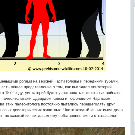
 меньшими рогами на верхней части головы и передними зубами,
 есть общее представление о том, как выглядел уинтатерий.
 в 1872 году, уинтатерий будет участвовать в «костяных войнах»,
у палеонтологами Эдвардом Копом и Гофониилом Чарльзом
Два этих палеонтолога постоянно пытались перещеголять друг
 новых доисторических животных. Часто каждый из них имел дело
ых, но каждый из них давал ему собственное имя и отказывался