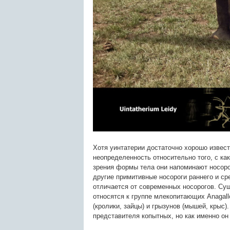
Хотя уинтатерии достаточно хорошо извес
неопределенность относительно того, с к
зрения формы тела они напоминают носорог
другие примитивные носороги раннего и ср
отличается от современных носорогов. Сущ
относятся к группе млекопитающих Anagall
(кролики, зайцы) и грызунов (мышей, крыс
представителя копытных, но как именно он