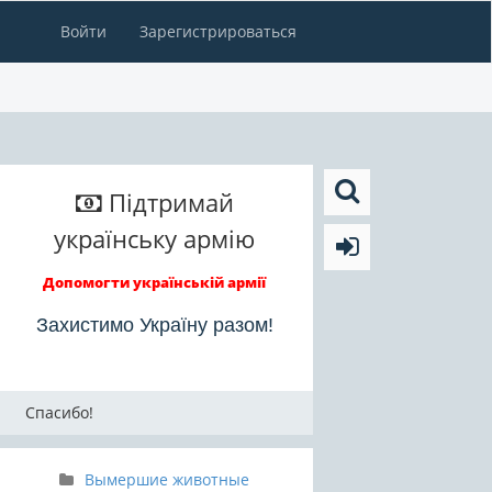
Войти
Зарегистрироваться
Підтримай
українську армію
Допомогти українській армії
Захистимо Україну разом!
Спасибо!
Вымершие животные