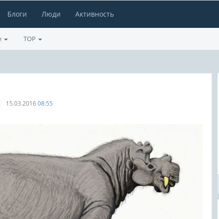
Блоги
Люди
Активность
е
TOP
15.03.2016
08:55