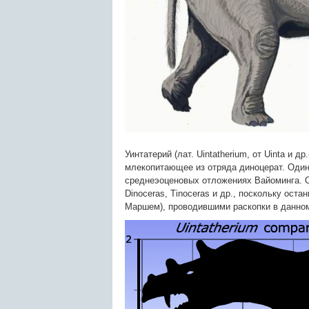
Уинтатерий (лат. Uintatherium, от Uinta и 
млекопитающее из отряда диноцерат. Один
среднеэоценовых отложениях Вайоминга. О
Dinoceras, Tinoceras и др., поскольку ост
Маршем), проводившими раскопки в данном