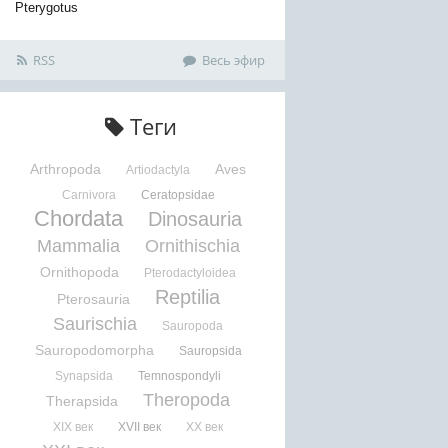
Pterygotus
RSS
Весь эфир
Теги
Arthropoda
Aves
Artiodactyla
Carnivora
Ceratopsidae
Chordata
Dinosauria
Mammalia
Ornithischia
Ornithopoda
Pterodactyloidea
Reptilia
Pterosauria
Saurischia
Sauropoda
Sauropodomorpha
Sauropsida
Synapsida
Temnospondyli
Theropoda
Therapsida
XIX век
XVII век
XX век