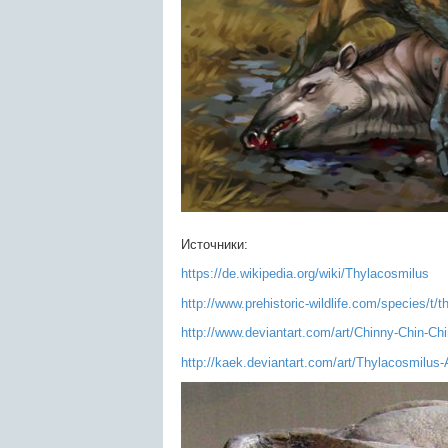
Источники:
https://de.wikipedia.org/wiki/Thylacosmilus
http://www.prehistoric-wildlife.com/species/t/
http://www.deviantart.com/art/Chinny-Chin-C
http://kaek.deviantart.com/art/Thylacosmilus