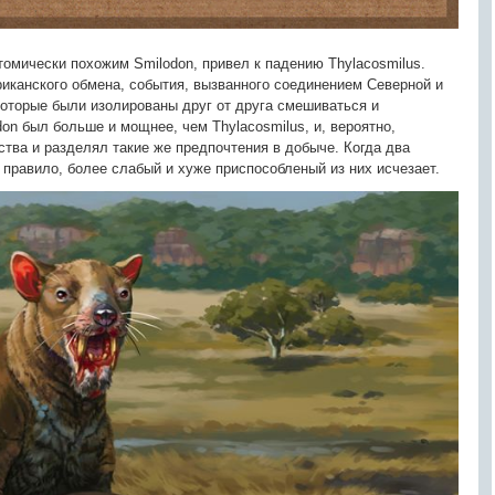
атомически похожим Smilodon, привел к падению Thylacosmilus.
риканского обмена, события, вызванного соединением Северной и
оторые были изолированы друг от друга смешиваться и
on был больше и мощнее, чем Thylacosmilus, и, вероятно,
тва и разделял такие же предпочтения в добыче. Когда два
к правило, более слабый и хуже приспособленый из них исчезает.