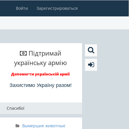
Войти
Зарегистрироваться
Підтримай
українську армію
Допомогти українській армії
Захистимо Україну разом!
Спасибо!
Вымершие животные