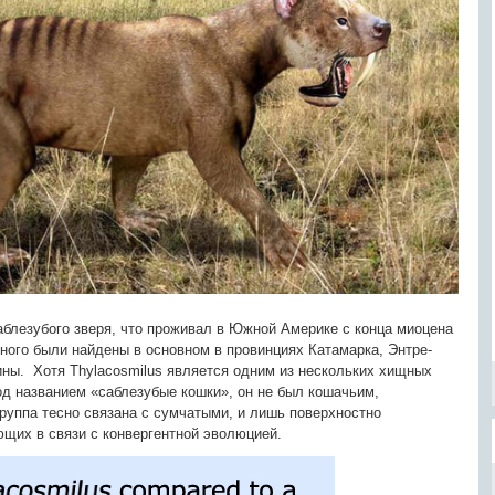
аблезубого зверя, что проживал в Южной Америке с конца миоцена
тного были найдены в основном в провинциях Катамарка, Энтре-
ины. Хотя Thylacosmilus является одним из нескольких хищных
од названием «саблезубые кошки», он не был кошачьим,
группа тесно связана с сумчатыми, и лишь поверхностно
щих в связи с конвергентной эволюцией.