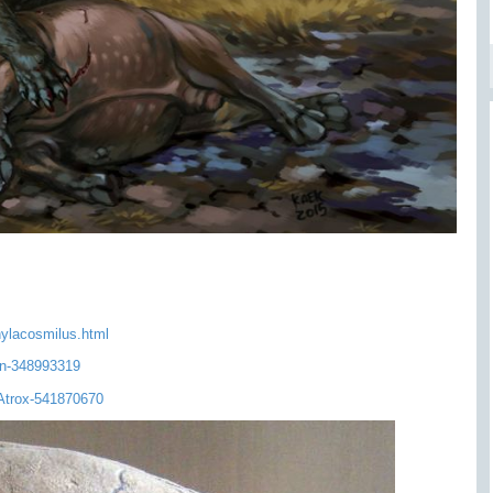
thylacosmilus.html
hin-348993319
-Atrox-541870670