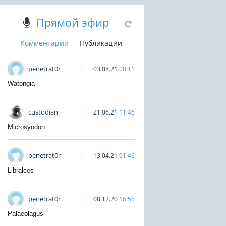
Прямой эфир
Комментарии
Публикации
penetrat0r
03.08.21
00:11
Watongia
custodian
21.06.21
11:46
Microsyodon
penetrat0r
13.04.21
01:46
Libralces
penetrat0r
08.12.20
16:55
Palaeolagus