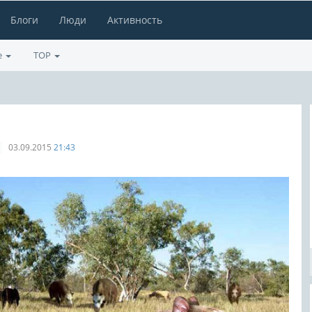
Блоги
Люди
Активность
е
TOP
03.09.2015
21:43