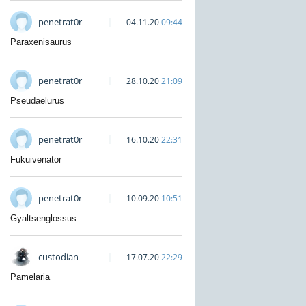
penetrat0r
04.11.20
09:44
Paraxenisaurus
penetrat0r
28.10.20
21:09
Pseudaelurus
penetrat0r
16.10.20
22:31
Fukuivenator
penetrat0r
10.09.20
10:51
Gyaltsenglossus
custodian
17.07.20
22:29
Pamelaria