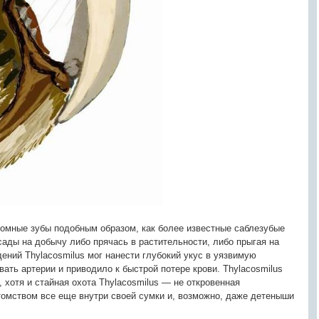
ромные зубы подобным образом, как более известные саблезубые
сады на добычу либо прячась в растительности, либо прыгая на
дений Thylacosmilus мог нанести глубокий укус в уязвимую
вать артерии и приводило к быстрой потере крови. Thylacosmilus
 хотя и стайная охота Thylacosmilus — не откровенная
томством все еще внутри своей сумки и, возможно, даже детеныши