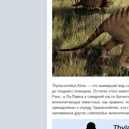
Thylacosmilus Atrox — это вымерший вид с
до позднего плиоцена. Остатки этого живо
Риос, и Ла-Пампа в северной части Аргент
млекопитающих известных, как правило, п
принадлежал к отряду Sparassodonta, эта 
напоминала других саблезубых млекопитаю