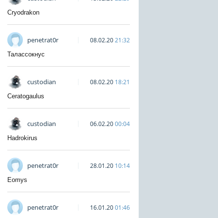
Cryodrakon
penetrat0r
08.02.20
21:32
Талассокнус
custodian
08.02.20
18:21
Ceratogaulus
custodian
06.02.20
00:04
Hadrokirus
penetrat0r
28.01.20
10:14
Eomys
penetrat0r
16.01.20
01:46