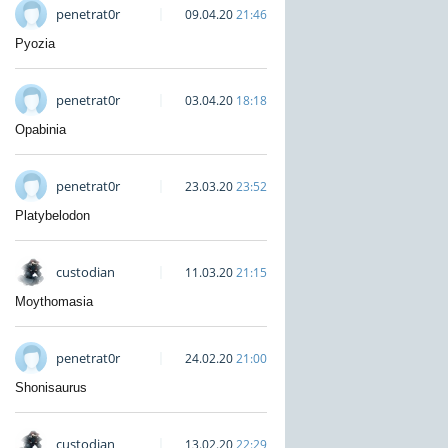
penetrat0r
09.04.20
21:46
Pyozia
penetrat0r
03.04.20
18:18
Opabinia
penetrat0r
23.03.20
23:52
Platybelodon
custodian
11.03.20
21:15
Moythomasia
penetrat0r
24.02.20
21:00
Shonisaurus
custodian
13.02.20
22:29