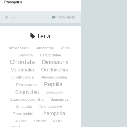
Pterygotus
RSS
Весь эфир
Теги
Arthropoda
Aves
Artiodactyla
Carnivora
Ceratopsidae
Chordata
Dinosauria
Mammalia
Ornithischia
Ornithopoda
Pterodactyloidea
Reptilia
Pterosauria
Saurischia
Sauropoda
Sauropodomorpha
Sauropsida
Synapsida
Temnospondyli
Theropoda
Therapsida
XIX век
XVII век
XX век