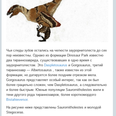
Чьи следы зубов остались на челюсти заурорнитолеста до сих
пор неизвестны. Однако из формации Dinosaur Park известно
два тираннозаврида, существовавших в одно время с
заурорнитолестом. Это
Daspletosaurus
и Gorgosaurus, третий
тираннозавр — Albertosaurus , также известен из этой
формации, но датируется более поздним отрезком мела.‭
Gorgosaurus представляет особый интерес, так как он был
более грацильно сложен, чем Daspletosaurus, а следовательно
и более быстрым. Южные популяции Saurornitholestes жили в
тени другого рода тираннозавров, более короткомордого
Bistahieversor
.
На рисунке ниже представлены Saurornitholestes и молодой
Stegoceras.