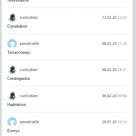
Shonisaurus
custodian
13.02.20
22:29
Cryodrakon
penetrat0r
08.02.20
21:32
Талассокнус
custodian
08.02.20
18:21
Ceratogaulus
custodian
06.02.20
00:04
Hadrokirus
penetrat0r
28.01.20
10:14
Eomys