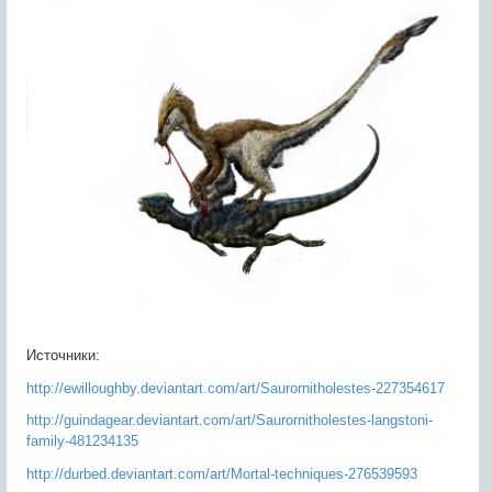
Источники:
http://ewilloughby.deviantart.com/art/Saurornitholestes-227354617
http://guindagear.deviantart.com/art/Saurornitholestes-langstoni-
family-481234135
http://durbed.deviantart.com/art/Mortal-techniques-276539593