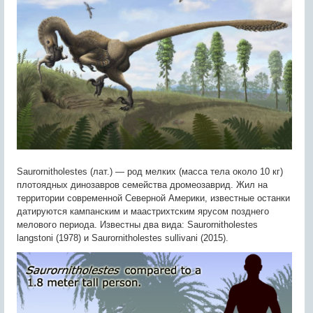
Saurornitholestes (лат.) — род мелких (масса тела около 10 кг)
плотоядных динозавров семейства дромеозаврид. Жил на
территории современной Северной Америки, известные останки
датируются кампанским и маастрихтским ярусом позднего
мелового периода. Известны два вида: Saurornitholestes
langstoni (1978) и Saurornitholestes sullivani (2015).