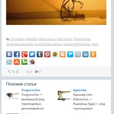
Chordata
,
Reptilia
,
Dinosauria
,
Saurischia
,
Theropoda
,
Dromaeosauridae
,
Eudromaeosauria
,
Saurornitholestes
,
мел
0
0
0
Похожие статьи
Yurgovuchia
Адазавр
Yurgovuchia —
Адазавр (лат.
вымерший род
Adasaurus —
тероподовых
Ящерица Ады) — род
динозавров из
тероподовых
семейства
динозавров из