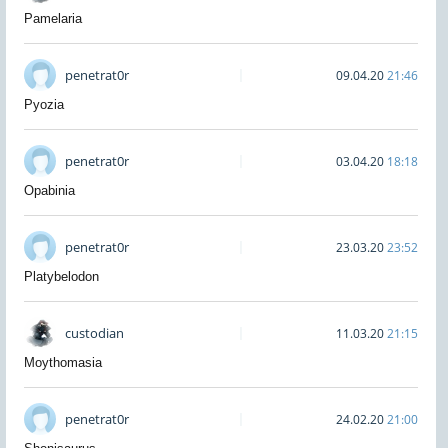
Pamelaria
penetrat0r
09.04.20
21:46
Pyozia
penetrat0r
03.04.20
18:18
Opabinia
penetrat0r
23.03.20
23:52
Platybelodon
custodian
11.03.20
21:15
Moythomasia
penetrat0r
24.02.20
21:00