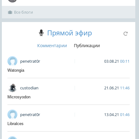
Все блоги
Прямой эфир
Комментарии
Публикации
penetrat0r
03.08.21
00:11
Watongia
custodian
21.06.21
11:46
Microsyodon
penetrat0r
13.04.21
01:46
Libralces