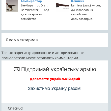
Бэмбираптор
Itemirus
Dromaeosauridae,
семейства
Бэмбираптор (лат.
Itemirus (лат.) — род
известный из
дромеозаврид,
Bambiraptor) — род
динозавров из
раннего мела штата
которые жили в
динозавров из
семейства
Юта, США. По
верхнем меловом
семейства
дромеозаврид,
данным
периоде на
дромеозаврид отряда
живших во времена
филогенетического
територии
ящеротазовых. Жил в
верхнемеловой эпохи
анализа, который
современной
верхнем мелу, около
(93,5—86,3 млн лет
провели...
Центральной Азии. ...
70—75 миллионов
назад) на территории
0
комментариев
лет назад. Останки
современного
найдены в США, штат
Узбекистана.
...
Только зарегистрированные и авторизованные
пользователи могут оставлять комментарии.
Підтримай українську армію
Допомогти українській армії
Захистимо Україну разом!
Спасибо!