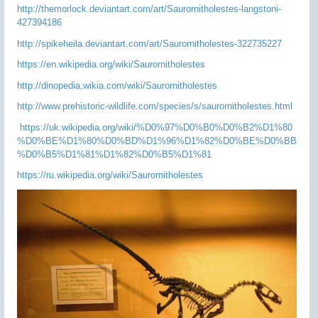
http://themorlock.deviantart.com/art/Saurornitholestes-langstoni-
427394186
http://spikeheila.deviantart.com/art/Saurornitholestes-322735227
https://en.wikipedia.org/wiki/Saurornitholestes
http://dinopedia.wikia.com/wiki/Saurornitholestes
http://www.prehistoric-wildlife.com/species/s/saurornitholestes.html
https://uk.wikipedia.org/wiki/%D0%97%D0%B0%D0%B2%D1%80
%D0%BE%D1%80%D0%BD%D1%96%D1%82%D0%BE%D0%BB
%D0%B5%D1%81%D1%82%D0%B5%D1%81
https://ru.wikipedia.org/wiki/Saurornitholestes