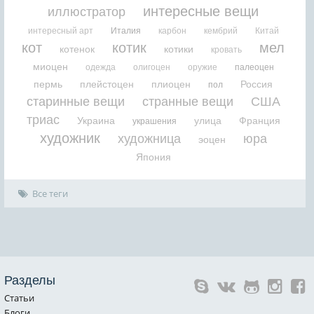
интересные вещи
иллюстратор
интересный арт
Италия
карбон
кембрий
Китай
кот
котик
мел
котенок
котики
кровать
миоцен
одежда
олигоцен
оружие
палеоцен
пермь
плейстоцен
плиоцен
Россия
пол
старинные вещи
странные вещи
США
триас
Украина
улица
Франция
украшения
художник
художница
юра
эоцен
Япония
Все теги
Разделы
Статьи
Блоги