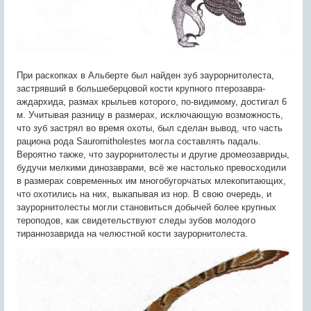
При раскопках в Альберте был найден зуб заурорнитолеста,
застрявший в большеберцовой кости крупного птерозавра-
аждархида, размах крыльев которого, по-видимому, достигал 6
м. Учитывая разницу в размерах, исключающую возможность,
что зуб застрял во время охоты, был сделан вывод, что часть
рациона рода Saurornitholestes могла составлять падаль.
Вероятно также, что заурорнитолесты и другие дромеозавриды,
будучи мелкими динозаврами, всё же настолько превосходили
в размерах современных им многобугорчатых млекопитающих,
что охотились на них, выкапывая из нор. В свою очередь, и
заурорнитолесты могли становиться добычей более крупных
тероподов, как свидетельствуют следы зубов молодого
тираннозаврида на челюстной кости заурорнитолеста.