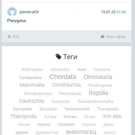
penetrat0r
16.01.20
01:46
Pterygotus
RSS
Весь эфир
Теги
Arthropoda
Aves
Artiodactyla
Carnivora
Chordata
Dinosauria
Ceratopsidae
Mammalia
Ornithischia
Ornithopoda
Reptilia
Pterosauria
Pterodactyloidea
Saurischia
Sauropodomorpha
Sauropoda
Therapsida
Sauropsida
Synapsida
Temnospondyli
Theropoda
XXI век
XIX век
XVII век
XX век
Англия
бронза
Германия
голоцен
девон
живописец
дерево
Древний Рим
золото