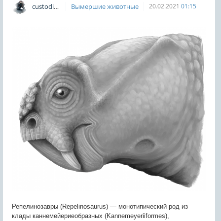
custodian
Вымершие животные
20.02.2021
01:15
Репелинозавры (Repelinosaurus) — монотипический род из
клады каннемейериеобразных (Kannemeyeriiformes),