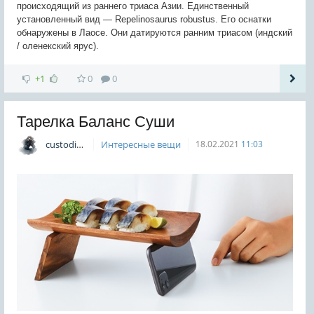
происходящий из раннего триаса Азии. Единственный
установленный вид — Repelinosaurus robustus. Его оснатки
обнаружены в Лаосе. Они датируются ранним триасом (индский
/ оленекский ярус).
+1
0
0
Тарелка Баланс Суши
custodian
Интересные вещи
18.02.2021
11:03