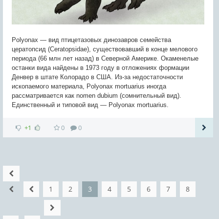
Polyonax — вид птицетазовых динозавров семейства
цератопсид (Ceratopsidae), существовавший в конце мелового
периода (66 млн лет назад) в Северной Америке. Окаменелые
останки вида найдены в 1973 году в отложениях формации
Денвер в штате Колорадо в США. Из-за недостаточности
ископаемого материала, Polyonax mortuarius иногда
рассматривается как nomen dubium (сомнительный вид).
Единственный и типовой вид — Polyonax mortuarius.
+1
0
0
1
2
3
4
5
6
7
8