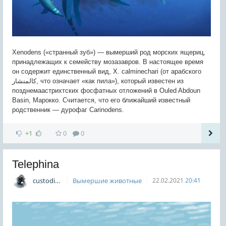
Xenodens («странный зуб») — вымерший род морских ящериц,
принадлежащих к семейству мозазавров. В настоящее время
он содержит единственный вид, X. calminechari (от арабского
کالمنشار, что означает «как пила»), который известен из
позднемаастрихтских фосфатных отложений в Ouled Abdoun
Basin, Марокко. Считается, что его ближайший известный
родственник — дурофаг Carinodens.
+1
0
0
Telephina
custodian
Вымершие животные
22.02.2021
20:41