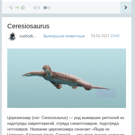
+1
0
0
Ceresiosaurus
custodian
Вымершие животные
03.02.2021
23:41
Церезиозавр (лат. Ceresiosaurus) — род вымерших рептилий из
надотряда завроптеригий, отряда синаптозавров, подотряда
нотозавров. Название церезиозавра означает «Ящер из
Церезио» (Церезио (итал. Ceresio) — это итальянское название