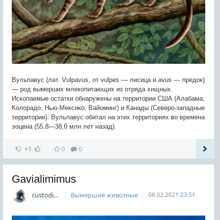
Вульпавус (лат. Vulpavus, от vulpes — лисица и avus — предок)
— род вымерших млекопитающих из отряда хищных.
Ископаемые остатки обнаружены на территории США (Алабама,
Колорадо, Нью-Мексико, Вайоминг) и Канады (Северо-западные
территории). Вульпавус обитал на этих территориях во времена
эоцена (55,8—38,0 млн лет назад).
+1
0
0
Gavialimimus
custodian
Вымершие животные
08.02.2021
23:51