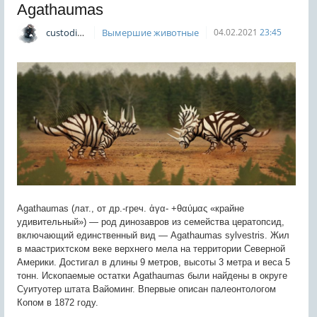
Agathaumas
custodian
Вымершие животные
04.02.2021
23:45
Agathaumas (лат., от др.-греч. ἀγα- +θαύμας «крайне
удивительный») — род динозавров из семейства цератопсид,
включающий единственный вид — Agathaumas sylvestris. Жил
в маастрихтском веке верхнего мела на территории Северной
Америки. Достигал в длины 9 метров, высоты 3 метра и веса 5
тонн. Ископаемые остатки Agathaumas были найдены в округе
Суитуотер штата Вайоминг. Впервые описан палеонтологом
Копом в 1872 году.