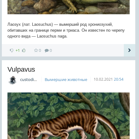
Лаозух (лат. Laosuchus) — вымерший род хрониозухий,
обитавших на границе перми и триаса. Он известен по черепу
одного вида — Laosuchus naga.
+1
0
0
Vulpavus
custodian
Вымершие животные
10.02.2021
20:54