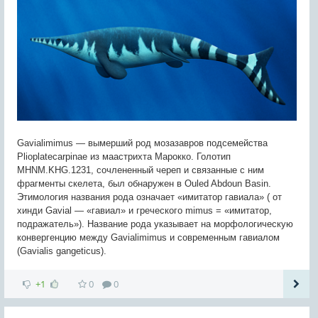
Gavialimimus — вымерший род мозазавров подсемейства
Plioplatecarpinae из маастрихта Марокко. Голотип
MHNM.KHG.1231, сочлененный череп и связанные с ним
фрагменты скелета, был обнаружен в Ouled Abdoun Basin.
Этимология названия рода означает «имитатор гавиала» ( от
хинди Gavial — «гавиал» и греческого mimus = «имитатор,
подражатель»). Название рода указывает на морфологическую
конвергенцию между Gavialimimus и современным гавиалом
(Gavialis gangeticus).
+1
0
0