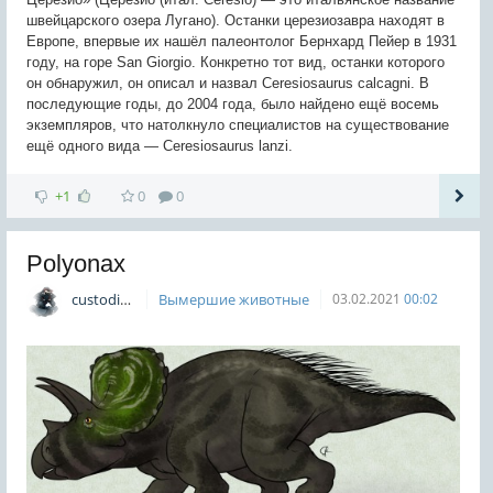
швейцарского озера Лугано). Останки церезиозавра находят в
Европе, впервые их нашёл палеонтолог Бернхард Пейер в 1931
году, на горе San Giorgio. Конкретно тот вид, останки которого
он обнаружил, он описал и назвал Ceresiosaurus calcagni. В
последующие годы, до 2004 года, было найдено ещё восемь
экземпляров, что натолкнуло специалистов на существование
ещё одного вида — Ceresiosaurus lanzi.
+1
0
0
Polyonax
custodian
Вымершие животные
03.02.2021
00:02