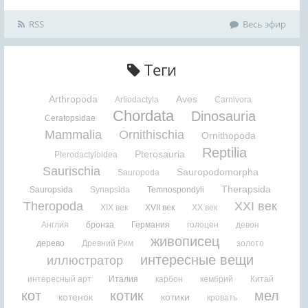
RSS
Весь эфир
Теги
Arthropoda
Aves
Artiodactyla
Carnivora
Chordata
Dinosauria
Ceratopsidae
Mammalia
Ornithischia
Ornithopoda
Reptilia
Pterosauria
Pterodactyloidea
Saurischia
Sauropodomorpha
Sauropoda
Therapsida
Sauropsida
Synapsida
Temnospondyli
Theropoda
XXI век
XIX век
XVII век
XX век
Англия
бронза
Германия
голоцен
девон
живописец
дерево
Древний Рим
золото
интересные вещи
иллюстратор
интересный арт
Италия
карбон
кембрий
Китай
кот
котик
мел
котенок
котики
кровать