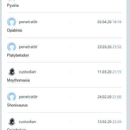
Pyozia
penetrat0r
03.04.20
18:18
Opabinia
penetrat0r
23.03.20
23:52
Platybelodon
custodian
11.03.20
21:15
Moythomasia
penetrat0r
24.02.20
21:00
Shonisaurus
custodian
13.02.20
22:29