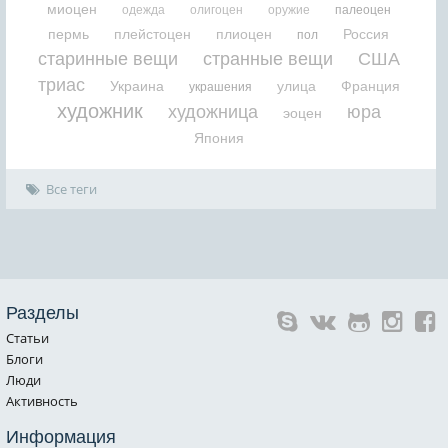
миоцен
одежда
олигоцен
оружие
палеоцен
пермь
плейстоцен
плиоцен
Россия
пол
старинные вещи
странные вещи
США
триас
Украина
улица
Франция
украшения
художник
художница
юра
эоцен
Япония
Все теги
Разделы
Статьи
Блоги
Люди
Активность
Информация