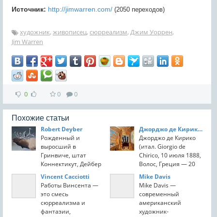
Источник:
http://jimwarren.com/
(2050 переходов)
художник
,
живописец
,
сюрреализм
,
Джим Уоррен
,
Jim Warren
0
0
0
Похожие статьи
Robert Deyber
Джорджо де Кирико (Giorgio de Chirico)
Рожденный и
Джорджо де Кирико
выросший в
(итал. Giorgio de
Гринвиче, штат
Chirico, 10 июля 1888,
Коннектикут, Дейбер
Волос, Греция — 20
начал рисовать в
ноября 1978, Рим) —
Vincent Cacciotti
Mike Davis
раннем возрасте. Его
итальянский
Работы Винсента —
Mike Davis —
мать была известным
художник, близкий к
это смесь
современный
художником-
сюрреализму.
сюрреализма и
американский
портретистом,
Происходит из семьи
фантазии,
художник-
работавшим в Нью-
итальянского ...