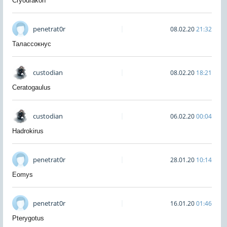
Cryodrakon
penetrat0r
08.02.20
21:32
Талассокнус
custodian
08.02.20
18:21
Ceratogaulus
custodian
06.02.20
00:04
Hadrokirus
penetrat0r
28.01.20
10:14
Eomys
penetrat0r
16.01.20
01:46
Pterygotus