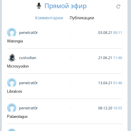
Прямой эфир
Комментарии
Публикации
penetrat0r
03.08.21
00:11
Watongia
custodian
21.06.21
11:46
Microsyodon
penetrat0r
13.04.21
01:46
Libralces
penetrat0r
08.12.20
16:55
Palaeolagus