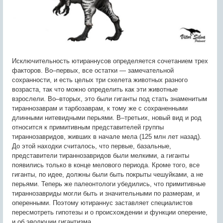
Исключительность ютираннусов определяется сочетанием трех
факторов. Во–первых, все остатки — замечательной
сохранности, и есть целых три скелета животных разного
возраста, так что можно определить как эти животные
взрослели. Во–вторых, это были гиганты под стать знаменитым
тираннозаврам и тарбозаврам, к тому же с сохраненными
длинными нитевидными перьями. В–третьих, новый вид и род
относится к примитивным представителей группы
тираннозавридов, живших в начале мела (125 млн лет назад).
До этой находки считалось, что первые, базальные,
представители тираннозавридов были мелкими, а гиганты
появились только в конце мелового периода. Кроме того, все
гиганты, по идее, должны были быть покрыты чешуйками, а не
перьями. Теперь же палеонтологи убедились, что примитивные
тираннозавриды могли быть и значительными по размерам, и
оперенными. Поэтому ютираннус заставляет специалистов
пересмотреть гипотезы и о происхождении и функции оперение,
и об эволюции гигантизма.