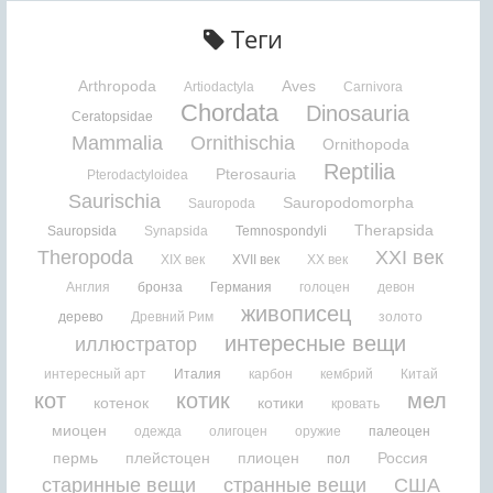
Теги
Arthropoda
Aves
Artiodactyla
Carnivora
Chordata
Dinosauria
Ceratopsidae
Mammalia
Ornithischia
Ornithopoda
Reptilia
Pterosauria
Pterodactyloidea
Saurischia
Sauropodomorpha
Sauropoda
Therapsida
Sauropsida
Synapsida
Temnospondyli
Theropoda
XXI век
XIX век
XVII век
XX век
Англия
бронза
Германия
голоцен
девон
живописец
дерево
Древний Рим
золото
интересные вещи
иллюстратор
интересный арт
Италия
карбон
кембрий
Китай
кот
котик
мел
котенок
котики
кровать
миоцен
одежда
олигоцен
оружие
палеоцен
пермь
плейстоцен
плиоцен
Россия
пол
старинные вещи
странные вещи
США