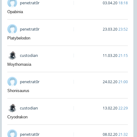
penetrat0r
03.04.20
18:18
Opabinia
penetrat0r
23.03.20
23:52
Platybelodon
custodian
11.03.20
21:15
Moythomasia
penetrat0r
24.02.20
21:00
Shonisaurus
custodian
13.02.20
22:29
Cryodrakon
penetrat0r
08.02.20
21:32