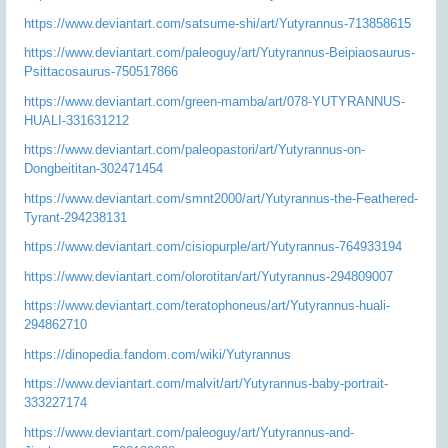
https://www.deviantart.com/satsume-shi/art/Yutyrannus-713858615
https://www.deviantart.com/paleoguy/art/Yutyrannus-Beipiaosaurus-
Psittacosaurus-750517866
https://www.deviantart.com/green-mamba/art/078-YUTYRANNUS-
HUALI-331631212
https://www.deviantart.com/paleopastori/art/Yutyrannus-on-
Dongbeititan-302471454
https://www.deviantart.com/smnt2000/art/Yutyrannus-the-Feathered-
Tyrant-294238131
https://www.deviantart.com/cisiopurple/art/Yutyrannus-764933194
https://www.deviantart.com/olorotitan/art/Yutyrannus-294809007
https://www.deviantart.com/teratophoneus/art/Yutyrannus-huali-
294862710
https://dinopedia.fandom.com/wiki/Yutyrannus
https://www.deviantart.com/malvit/art/Yutyrannus-baby-portrait-
333227174
https://www.deviantart.com/paleoguy/art/Yutyrannus-and-