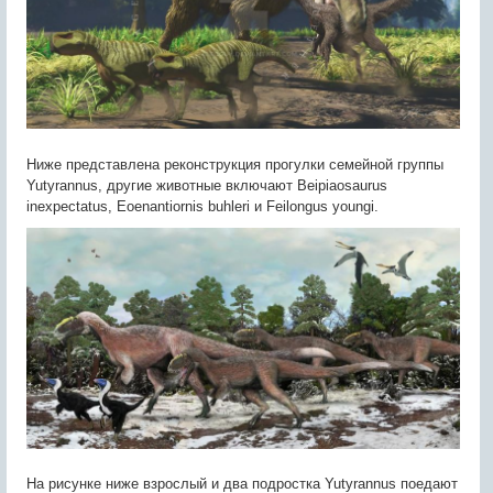
Ниже представлена реконструкция прогулки семейной группы
Yutyrannus, другие животные включают Beipiaosaurus
inexpectatus, Eoenantiornis buhleri и Feilongus youngi.
На рисунке ниже взрослый и два подростка Yutyrannus поедают