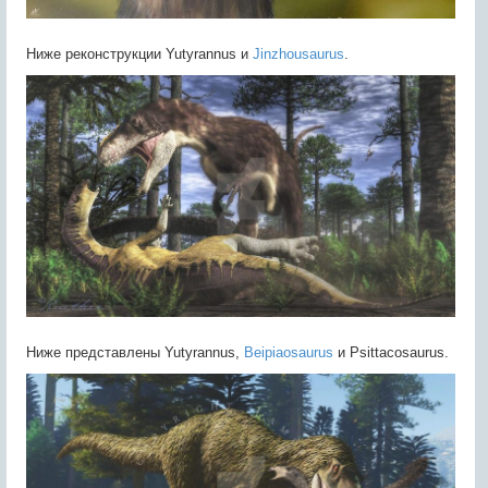
Ниже реконструкции Yutyrannus и
Jinzhousaurus
.
Ниже представлены Yutyrannus,
Beipiaosaurus
и Psittacosaurus.