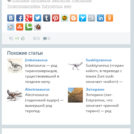
Chordata
,
Dinosauria
,
Saurischia
,
Theropoda
,
Tyrannosauroidea
,
Yutyrannus
,
мел
+1
0
0
Похожие статьи
Jinbeisaurus
Suskityrannus
Jinbeisaurus — род
Suskityrannus («тиран
тиранозавроидов,
койот», в переводе с
существовавший в
языка Zuni suski
позднем мелу.
означает «койот») —
Останки (некоторые
это род мелкого
Alectrosaurus
Эотиранн
кости черепа и
тираннозавроидного
Alectrosaurus
Эотиранн (лат.
отдельные
теропода из позднего
(«одинокий ящер») —
Eotyrannus, что
посткраниального
мела южной
вымерший род
означает «ранний
кости) зрелой особи
Ларамидии. Он
теропод-
тиран») — род
найдены на
содержит один...
тираннозаврид,
хищных динозавров
территорию КНР....
который жил,
из надсемейства
примерно 83-74
тираннозавроидов,
миллиона лет назад,
живших в раннем