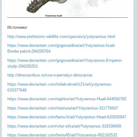
Источники:
http://www.prehistoric-wildlife.com/species/y/yutyrannus.html
https://www.deviantart.com/gogosardina/art/Yutyrannus-huali-
Border-patrol-294200764
https://www.deviantart.com/gogosardina/art/Yutyrannus-Emperor-
study-294200253
http://dinozavrikus.ru/vse-o-pernatyx-dinozavrax
https://www.deviantart.com/tnilab-ekneb121/art/yutyrannus-
633377646
https://www.deviantart.com/raphtor/art/Yutyrannus-Huali-644556765
https://www.deviantart.com/ntamura/art/Yutyrannus-311776647
https://www.deviantart.com/benu-h/art/Yutyrannus-Head-620555847
https://www.deviantart.com/vitor-silva/art/Yutyrannus-319338409
https://www.deviantart.com/fenro45/art/Yutyrannus-802192532