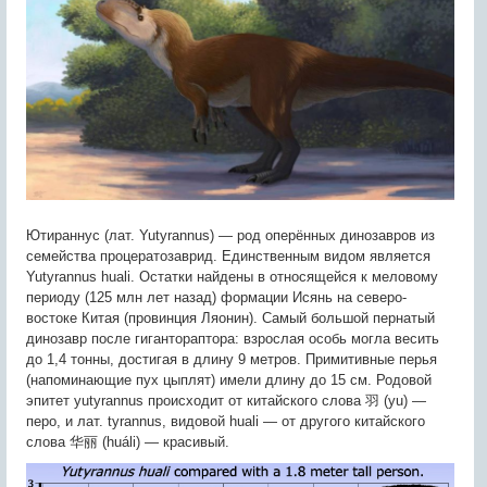
Ютираннус (лат. Yutyrannus) — род оперённых динозавров из
семейства процератозаврид. Единственным видом является
Yutyrannus huali. Остатки найдены в относящейся к меловому
периоду (125 млн лет назад) формации Исянь на северо-
востоке Китая (провинция Ляонин). Самый большой пернатый
динозавр после гигантораптора: взрослая особь могла весить
до 1,4 тонны, достигая в длину 9 метров. Примитивные перья
(напоминающие пух цыплят) имели длину до 15 см. Родовой
эпитет yutyrannus происходит от китайского слова 羽 (yu) —
перо, и лат. tyrannus, видовой huali — от другого китайского
слова 华丽 (huáli) — красивый.