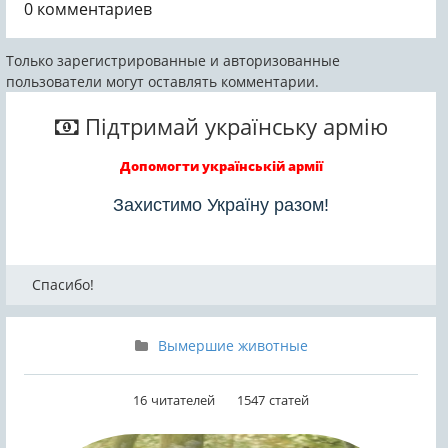
0
комментариев
во второй половине
меловом периоде
мелового периода в
(барремиан) около
том, что в...
125—120 млн...
Только зарегистрированные и авторизованные
пользователи могут оставлять комментарии.
Підтримай українську армію
Допомогти українській армії
Захистимо Україну разом!
Спасибо!
Вымершие животные
16
читателей
1547
статей