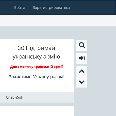
Войти
Зарегистрироваться
Підтримай
українську армію
Допомогти українській армії
Захистимо Україну разом!
Спасибо!