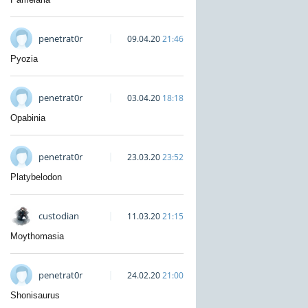
penetrat0r
09.04.20
21:46
Pyozia
penetrat0r
03.04.20
18:18
Opabinia
penetrat0r
23.03.20
23:52
Platybelodon
custodian
11.03.20
21:15
Moythomasia
penetrat0r
24.02.20
21:00
Shonisaurus