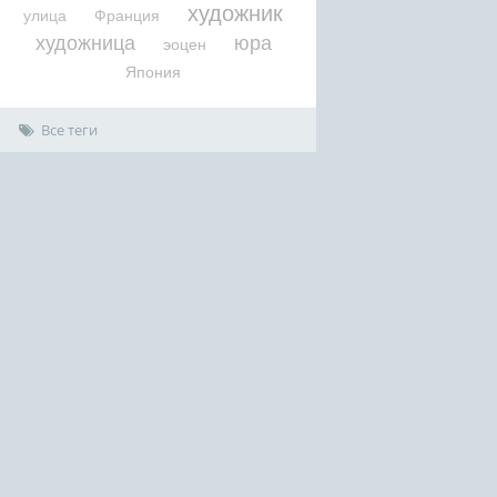
художник
улица
Франция
художница
юра
эоцен
Япония
Все теги