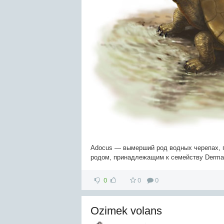
Adocus — вымерший род водных черепах, п
родом, принадлежащим к семейству Derma
0
0
0
Ozimek volans