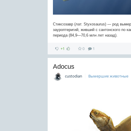
Стиксозавр (лат. Styxosaurus) — род выме
зауроптеригий, живший с сантонского по к
периода (84,9—70,6 млн лет назад).
+1
0
1
Adocus
custodian
Вымершие животные