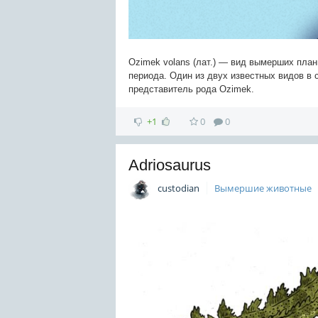
Ozimek volans (лат.) — вид вымерших пл
периода. Один из двух известных видов в 
представитель рода Ozimek.
+1
0
0
Adriosaurus
custodian
Вымершие животные