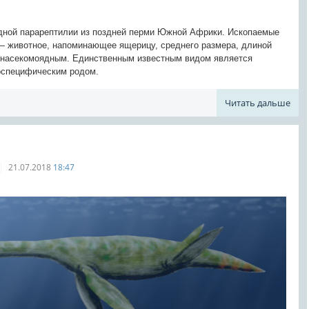
идной парарептилии из поздней перми Южной Африки. Ископаемые
 — животное, напоминающее ящерицу, среднего размера, длиной
о насекомоядным. Единственным известным видом является
моноспецифическим родом.
Читать дальше
21.07.2018
18:47