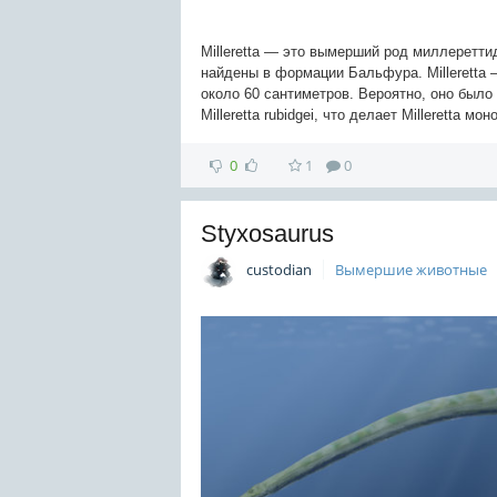
Milleretta — это вымерший род миллеретт
найдены в формации Бальфура. Milleretta
около 60 сантиметров. Вероятно, оно был
Milleretta rubidgei, что делает Milleretta 
0
1
0
Styxosaurus
custodian
Вымершие животные