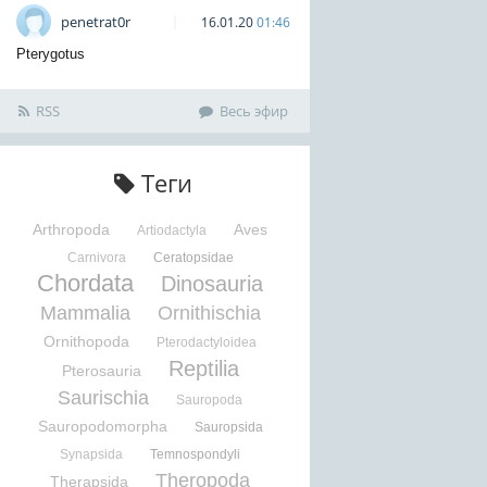
penetrat0r
16.01.20
01:46
Pterygotus
RSS
Весь эфир
Теги
Arthropoda
Aves
Artiodactyla
Carnivora
Ceratopsidae
Chordata
Dinosauria
Mammalia
Ornithischia
Ornithopoda
Pterodactyloidea
Reptilia
Pterosauria
Saurischia
Sauropoda
Sauropodomorpha
Sauropsida
Synapsida
Temnospondyli
Theropoda
Therapsida