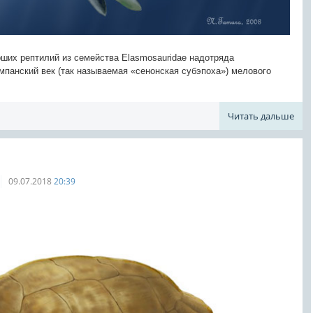
рших рептилий из семейства Elasmosauridae надотряда
ампанский век (так называемая «сенонская субэпоха») мелового
Читать дальше
09.07.2018
20:39