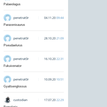
Palaeolagus
penetrat0r
04.11.20
09:44
Paraxenisaurus
penetrat0r
28.10.20
21:09
Pseudaelurus
penetrat0r
16.10.20
22:31
Fukuivenator
penetrat0r
10.09.20
10:51
Gyaltsenglossus
custodian
17.07.20
22:29
Pamelaria