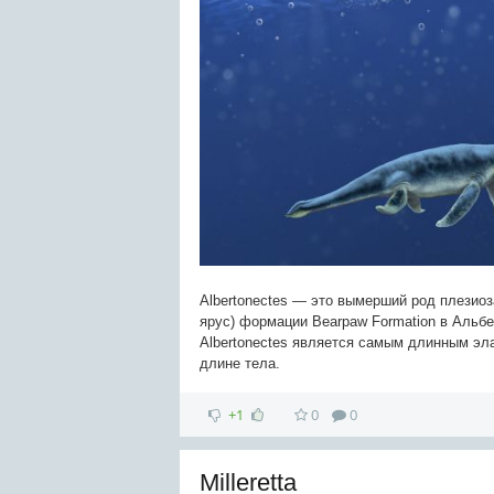
Albertonectes — это вымерший род плезиоз
ярус) формации Bearpaw Formation в Альбер
Albertonectes является самым длинным эла
длине тела.
+1
0
0
Milleretta