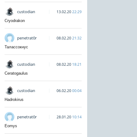
custodian
13.02.20
22:29
Cryodrakon
penetrat0r
08.02.20
21:32
Талассокнус
custodian
08.02.20
18:21
Ceratogaulus
custodian
06.02.20
00:04
Hadrokirus
penetrat0r
28.01.20
10:14
Eomys