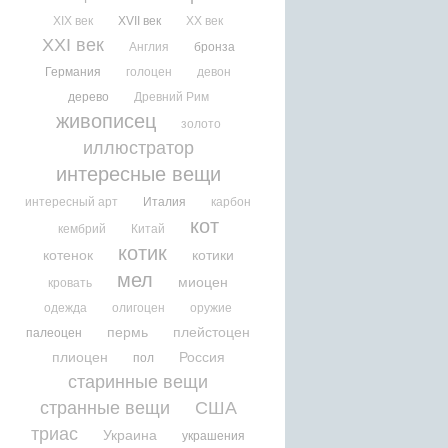
XIX век
XVII век
XX век
XXI век
Англия
бронза
Германия
голоцен
девон
дерево
Древний Рим
живописец
золото
иллюстратор
интересные вещи
интересный арт
Италия
карбон
кот
кембрий
Китай
котик
котенок
котики
мел
миоцен
кровать
одежда
олигоцен
оружие
пермь
плейстоцен
палеоцен
плиоцен
Россия
пол
старинные вещи
странные вещи
США
триас
Украина
украшения