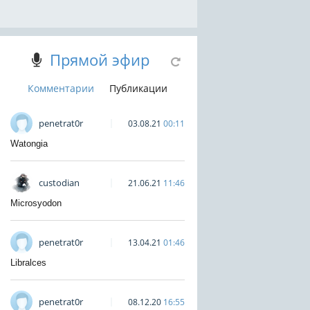
Прямой эфир
Комментарии
Публикации
penetrat0r
03.08.21
00:11
Watongia
custodian
21.06.21
11:46
Microsyodon
penetrat0r
13.04.21
01:46
Libralces
penetrat0r
08.12.20
16:55