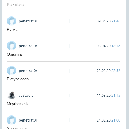
Pamelaria
penetrat0r
09.04.20
21:46
Pyozia
penetrat0r
03.04.20
18:18
Opabinia
penetrat0r
23.03.20
23:52
Platybelodon
custodian
11.03.20
21:15
Moythomasia
penetrat0r
24.02.20
21:00
Shonisaurus