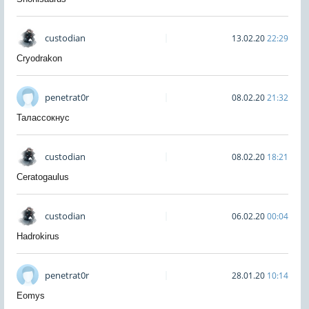
custodian
13.02.20
22:29
Cryodrakon
penetrat0r
08.02.20
21:32
Талассокнус
custodian
08.02.20
18:21
Ceratogaulus
custodian
06.02.20
00:04
Hadrokirus
penetrat0r
28.01.20
10:14
Eomys