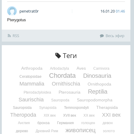
penetrat0r
16.01.20
01:46
Pterygotus
RSS
Весь эфир
Теги
Arthropoda
Aves
Artiodactyla
Carnivora
Chordata
Dinosauria
Ceratopsidae
Mammalia
Ornithischia
Ornithopoda
Reptilia
Pterosauria
Pterodactyloidea
Saurischia
Sauropodomorpha
Sauropoda
Therapsida
Sauropsida
Synapsida
Temnospondyli
Theropoda
XXI век
XIX век
XVII век
XX век
Англия
бронза
Германия
голоцен
девон
живописец
дерево
Древний Рим
золото