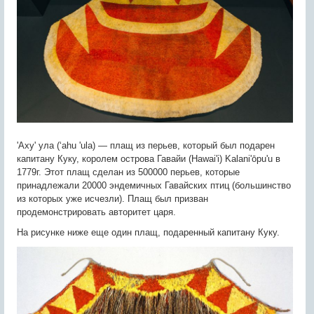
'Аху' ула (‘ahu 'ula) — плащ из перьев, который был подарен
капитану Куку, королем острова Гавайи (Hawai'i) Kalani'ōpu'u в
1779г. Этот плащ сделан из 500000 перьев, которые
принадлежали 20000 эндемичных Гавайских птиц (большинство
из которых уже исчезли). Плащ был призван
продемонстрировать авторитет царя.
На рисунке ниже еще один плащ, подаренный капитану Куку.