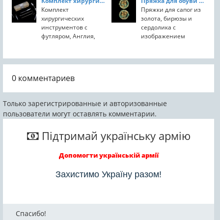
Комплект хирургических инструментов с футляром
Пряжка для обуви из Афганистана
23 см. Материал:
банкиров Фуггеров и
Комплект
Пряжки для сапог из
древесина с
решил собрать в
хирургических
золота, бирюзы и
перламутровой
одной книге все
инструментов с
сердолика с
инкрустацией,
наряды, которые он...
футляром, Англия,
изображением
слоновая кость,
около 1650-1700 гг.
колесницы
дерево и ...
Инструменты
запряженой
включают ножницы,
драконами, Тилля
шпатель для языка,
Тепе, Афганистан,
0
комментариев
щипцы, мерную
около 100 г. до
ложку, скребок и семь
н.э.-100 г. н.э.
ланцетов.
Только зарегистрированные и авторизованные
пользователи могут оставлять комментарии.
Підтримай українську армію
Допомогти українській армії
Захистимо Україну разом!
Спасибо!