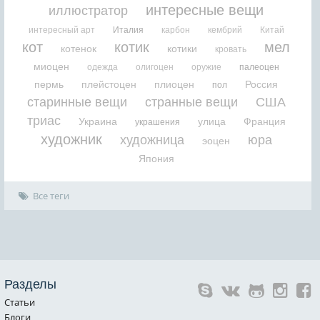
интересные вещи
иллюстратор
интересный арт
Италия
карбон
кембрий
Китай
кот
котик
мел
котенок
котики
кровать
миоцен
одежда
олигоцен
оружие
палеоцен
пермь
плейстоцен
плиоцен
Россия
пол
старинные вещи
странные вещи
США
триас
Украина
улица
Франция
украшения
художник
художница
юра
эоцен
Япония
Все теги
Разделы
Статьи
Блоги