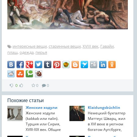
интересные вещи
,
старинные вещи
,
XVIII век
,
Гавайи
,
плащ
,
одежда
,
перья
0
0
0
Похожие статьи
Женские ходули
Klaidungsbüchlin
Женские ходули
Немецкий бухгалтер
(kabkab или nalin).
Маттеус Шварц, жил
Турция или Сирия,
в XVI веке в уютном
XVIII-XIX век. Общие
богатом Аугсбурге,
размеры: 27,5 х 19 х
служил главбухом у