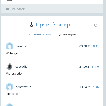
Все блоги
Прямой эфир
Комментарии
Публикации
penetrat0r
03.08.21
00:11
Watongia
custodian
21.06.21
11:46
Microsyodon
penetrat0r
13.04.21
01:46
Libralces