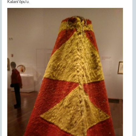
Kalaniʻōpuʻu.