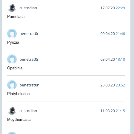
custodian
17.07.20
22:29
Pamelaria
penetrat0r
09.04.20
21:46
Pyozia
penetrat0r
03.04.20
18:18
Opabinia
penetrat0r
23.03.20
23:52
Platybelodon
custodian
11.03.20
21:15
Moythomasia