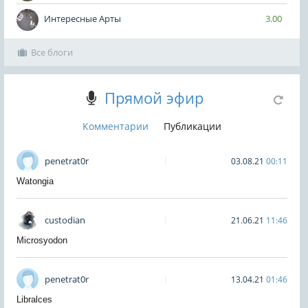
Интересные Арты
3.00
Все блоги
Прямой эфир
Комментарии
Публикации
penetrat0r
03.08.21
00:11
Watongia
custodian
21.06.21
11:46
Microsyodon
penetrat0r
13.04.21
01:46
Libralces