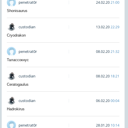
penetrat0r
24.02.20
21:00
Shonisaurus
custodian
13.02.20
22:29
Cryodrakon
penetrat0r
08.02.20
21:32
Талассокнус
custodian
08.02.20
18:21
Ceratogaulus
custodian
06.02.20
00:04
Hadrokirus
penetrat0r
28.01.20
10:14