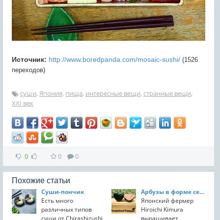
Источник:
http://www.boredpanda.com/mosaic-sushi/
(1526
переходов)
суши
,
Япония
,
пища
,
интересные вещи
,
странные вещи
,
XXI век
0
0
0
Похожие статьи
Суши-пончик
Арбузы в форме сердца
Есть много
Японский фермер
различных типов
Hiroichi Kimura
суши от Chirashizushi
выращивает