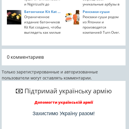
и Nigirizushi до
уникальные арбузы в
Oshizushi и Inarizushi.
форме сердца.
Батончики Kit Kat в виде суши
Рюкзаки-суши
Но никогда не было
Пластиковые формы
Ограниченное
Рюкзаки-суши родом
суши-пончик. Не
превращают арбузы в
издание батончиков
из Японии и
было до сих пор.
совершенные
Kit Kat создано, чтобы
производятся
сердца. Они не
выглядеть как милые
компанией Turn Over.
только хорошо
японские суши.
Они бывают трех
выглядят, но и...
Магазины Kit Kat в
вкусных сортов
Токио, Япония будут
(тамагояки, лосось и
продавать Kit Kat
креветки) и все они
0
комментариев
Sushi с рисом на
созданы из
белом...
фотографического
качества...
Только зарегистрированные и авторизованные
пользователи могут оставлять комментарии.
Підтримай українську армію
Допомогти українській армії
Захистимо Україну разом!