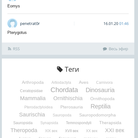
Eomys
penetrat0r
16.01.20
01:46
Pterygotus
RSS
Весь эфир
Теги
Arthropoda
Aves
Artiodactyla
Carnivora
Chordata
Dinosauria
Ceratopsidae
Mammalia
Ornithischia
Ornithopoda
Reptilia
Pterosauria
Pterodactyloidea
Saurischia
Sauropodomorpha
Sauropoda
Therapsida
Sauropsida
Synapsida
Temnospondyli
Theropoda
XXI век
XIX век
XVII век
XX век