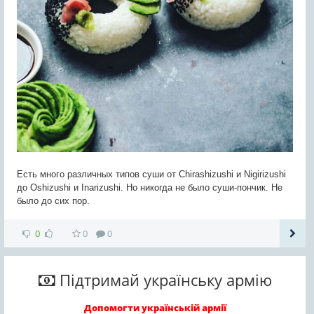
Есть много различных типов суши от Chirashizushi и Nigirizushi
до Oshizushi и Inarizushi. Но никогда не было суши-пончик. Не
было до сих пор.
0
0
0
Підтримай українську армію
Допомогти українській армії