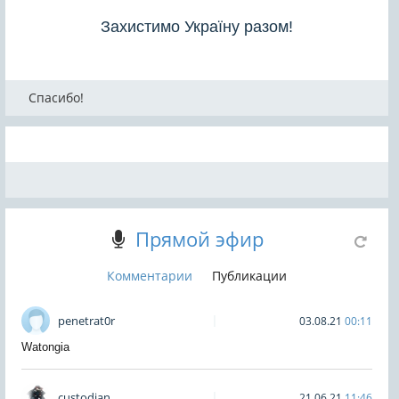
Захистимо Україну разом!
Спасибо!
Прямой эфир
Комментарии
Публикации
penetrat0r
03.08.21
00:11
Watongia
custodian
21.06.21
11:46