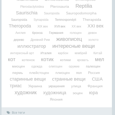
Reptilia
Pterosauria
Pterodactyloidea
Saurischia
Sauropodomorpha
Sauropoda
Therapsida
Sauropsida
Synapsida
Temnospondyli
Theropoda
XXI век
XIX век
XVII век
XX век
Англия
бронза
Германия
голоцен
девон
живописец
дерево
Древний Рим
золото
интересные вещи
иллюстратор
интересный арт
Италия
карбон
кембрий
Китай
кот
котик
мел
котенок
котики
кровать
миоцен
одежда
олигоцен
оружие
палеоцен
пермь
плейстоцен
плиоцен
Россия
пол
старинные вещи
странные вещи
США
триас
Украина
улица
Франция
украшения
художник
художница
юра
эоцен
Япония
Все теги