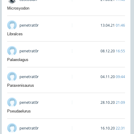
Microsyodon
penetrat0r
13.04.21
01:46
Libralces
penetrat0r
08.12.20
16:55
Palaeolagus
penetrat0r
04.11.20
09:44
Paraxenisaurus
penetrat0r
28.10.20
21:09
Pseudaelurus
penetrat0r
16.10.20
22:31