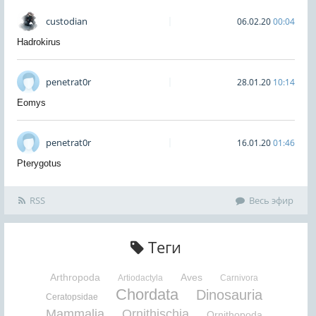
custodian
06.02.20
00:04
Hadrokirus
penetrat0r
28.01.20
10:14
Eomys
penetrat0r
16.01.20
01:46
Pterygotus
RSS
Весь эфир
Теги
Arthropoda
Aves
Artiodactyla
Carnivora
Chordata
Dinosauria
Ceratopsidae
Mammalia
Ornithischia
Ornithopoda