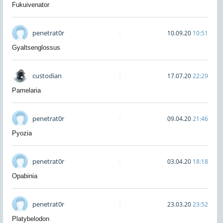
Fukuivenator
penetrat0r
10.09.20
10:51
Gyaltsenglossus
custodian
17.07.20
22:29
Pamelaria
penetrat0r
09.04.20
21:46
Pyozia
penetrat0r
03.04.20
18:18
Opabinia
penetrat0r
23.03.20
23:52
Platybelodon