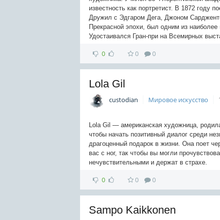
известность как портретист. В 1872 году п
Дружил с Эдгаром Дега, Джоном Сарджент
Прекрасной эпохи, был одним из наиболее
Удостаивался Гран-при на Всемирных выста
0
0
0
Lola Gil
custodian
Мировое искусство
Lola Gil — американская художница, родил
чтобы начать позитивный диалог среди нез
драгоценный подарок в жизни. Она поет чер
вас с ног, так чтобы вы могли прочувствов
нечувствительными и держат в страхе.
0
0
0
Sampo Kaikkonen