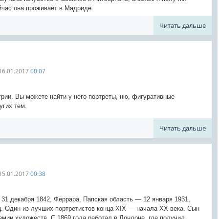
йчас она проживает в Мадриде.
Читать дальше
16.01.2017
00:07
грии. Вы можете найти у него портреты, ню, фигуративные
угих тем.
Читать дальше
15.01.2017
00:38
; 31 декабря 1842, Феррара, Папская область — 12 января 1931,
. Один из лучших портретистов конца XIX — начала XX века. Сын
мии художеств. С 1869 года работал в Лондоне, где получил