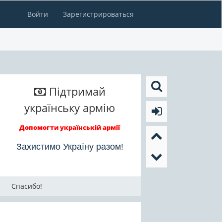
Войти
Зарегистрироваться
Підтримай
українську армію
Допомогти українській армії
Захистимо Україну разом!
Спасибо!