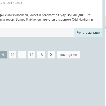
12.01.2017
22:33
финский живописец, живет и работает в Оулу, Финляндия. Его
 мастеров. Sampo Kaikkonen является студентом Odd Nerdrum и
Читать дальше
9
10
11
12
13
последняя