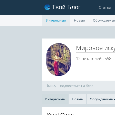
Твой Блог
Статьи
Интересные
Новые
Обсуждаемы
Мировое иск
12
читателей , 558 с
RSS
подписаться на блог
Интересные
Новые
Обсуждаемые
Yigal Ozeri