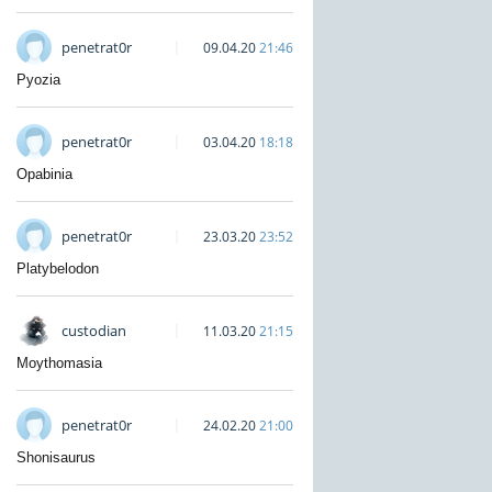
penetrat0r
09.04.20
21:46
Pyozia
penetrat0r
03.04.20
18:18
Opabinia
penetrat0r
23.03.20
23:52
Platybelodon
custodian
11.03.20
21:15
Moythomasia
penetrat0r
24.02.20
21:00
Shonisaurus