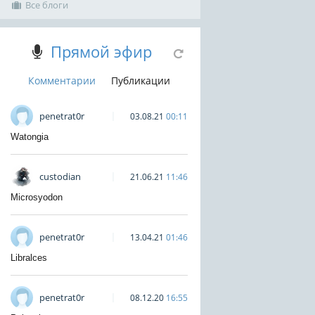
Все блоги
Прямой эфир
Комментарии
Публикации
penetrat0r
03.08.21
00:11
Watongia
custodian
21.06.21
11:46
Microsyodon
penetrat0r
13.04.21
01:46
Libralces
penetrat0r
08.12.20
16:55