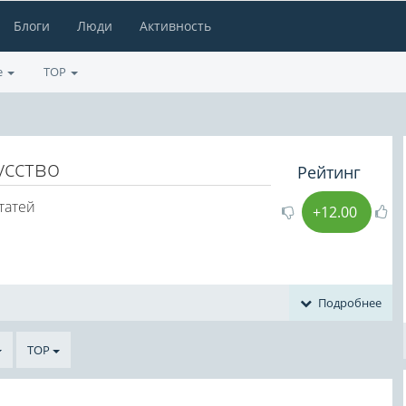
Блоги
Люди
Активность
е
TOP
усство
Рейтинг
татей
+12.00
Подробнее
TOP