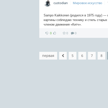
custodian
Мировое искусство
Sampo Kaikkonen (родился в 1975 году) — 
картины соблюдаю технику и стиль старых
членом движения «Китч».
0
0
0
первая
5
6
7
8