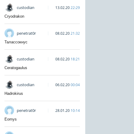
custodian
13.02.20
22:29
Cryodrakon
penetrat0r
08.02.20
21:32
Талассокнус
custodian
08.02.20
18:21
Ceratogaulus
custodian
06.02.20
00:04
Hadrokirus
penetrat0r
28.01.20
10:14
Eomys