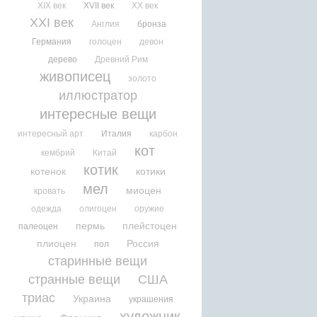
XIX век
XVII век
XX век
XXI век
Англия
бронза
Германия
голоцен
девон
дерево
Древний Рим
живописец
золото
иллюстратор
интересные вещи
интересный арт
Италия
карбон
кот
кембрий
Китай
котик
котенок
котики
мел
миоцен
кровать
одежда
олигоцен
оружие
пермь
плейстоцен
палеоцен
плиоцен
Россия
пол
старинные вещи
странные вещи
США
триас
Украина
украшения
художник