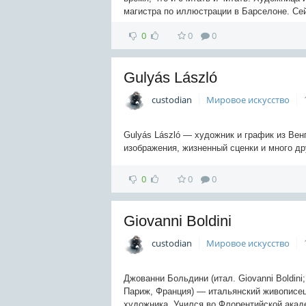
магистра по иллюстрации в Барселоне. Се
0
0
0
Gulyás László
custodian
Мировое искусство
Gulyás László — художник и график из Вен
изображения, жизненный сценки и много др
0
0
0
Giovanni Boldini
custodian
Мировое искусство
Джованни Больдини (итал. Giovanni Boldini
Париж, Франция) — итальянский живописец
художника. Учился во Флорентийской акаде