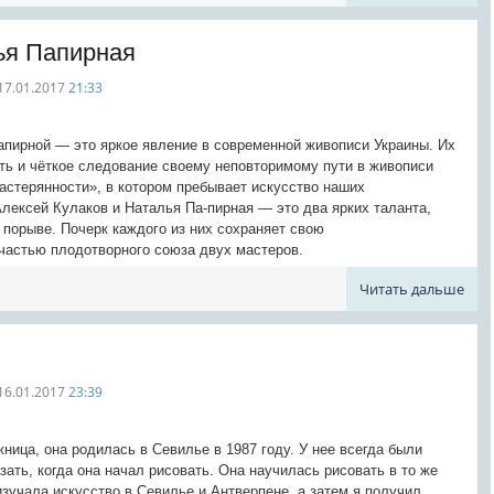
ья Папирная
17.01.2017
21:33
апирной — это яркое явление в современной живописи Украины. Их
ть и чёткое следование своему неповторимому пути в живописи
астерянности», в котором пребывает искусство наших
ексей Кулаков и Наталья Па-пирная — это два ярких таланта,
 порыве. Почерк каждого из них сохраняет свою
 частью плодотворного союза двух мастеров.
Читать дальше
16.01.2017
23:39
ница, она родилась в Севилье в 1987 году. У нее всегда были
зать, когда она начал рисовать. Она научилась рисовать в то же
изучала искусство в Севилье и Антверпене, а затем я получил