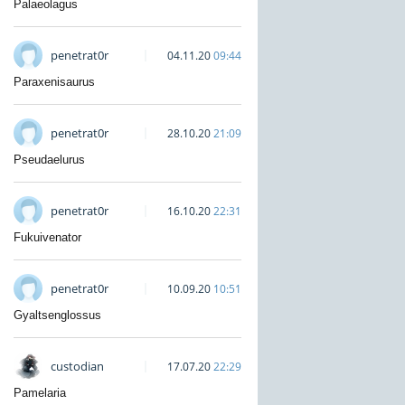
Palaeolagus
penetrat0r
04.11.20
09:44
Paraxenisaurus
penetrat0r
28.10.20
21:09
Pseudaelurus
penetrat0r
16.10.20
22:31
Fukuivenator
penetrat0r
10.09.20
10:51
Gyaltsenglossus
custodian
17.07.20
22:29
Pamelaria