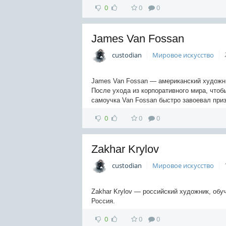
0
0
0
James Van Fossan
custodian
Мировое искусство
James Van Fossan — американский художник
После ухода из корпоративного мира, чтоб
самоучка Van Fossan быстро завоевал приз
0
0
0
Zakhar Krylov
custodian
Мировое искусство
Zakhar Krylov — российский художник, обуча
Россия.
0
0
0