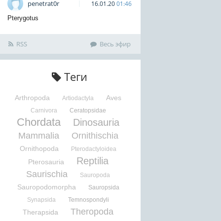
penetrat0r
16.01.20
01:46
Pterygotus
RSS
Весь эфир
Теги
Arthropoda
Aves
Artiodactyla
Carnivora
Ceratopsidae
Chordata
Dinosauria
Mammalia
Ornithischia
Ornithopoda
Pterodactyloidea
Reptilia
Pterosauria
Saurischia
Sauropoda
Sauropodomorpha
Sauropsida
Synapsida
Temnospondyli
Theropoda
Therapsida