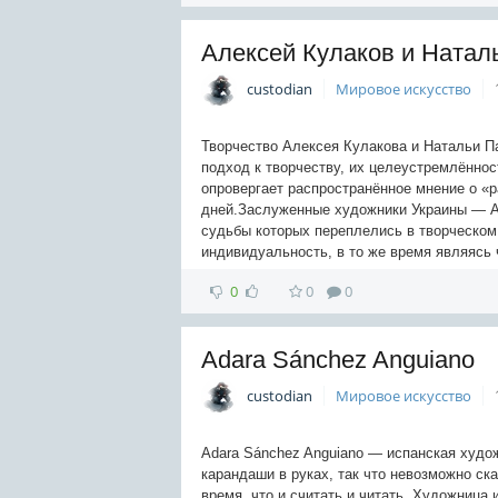
Алексей Кулаков и Натал
custodian
Мировое искусство
Творчество Алексея Кулакова и Натальи П
подход к творчеству, их целеустремлённос
опровергает распространённое мнение о «р
дней.Заслуженные художники Украины — Ал
судьбы которых переплелись в творческом
индивидуальность, в то же время являясь
0
0
0
Adara Sánchez Anguiano
custodian
Мировое искусство
Adara Sánchez Anguiano — испанская худож
карандаши в руках, так что невозможно ска
время, что и считать и читать. Художница 