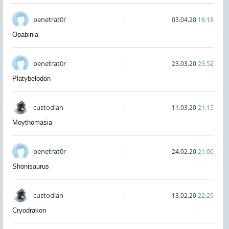
penetrat0r
03.04.20
18:18
Opabinia
penetrat0r
23.03.20
23:52
Platybelodon
custodian
11.03.20
21:15
Moythomasia
penetrat0r
24.02.20
21:00
Shonisaurus
custodian
13.02.20
22:29
Cryodrakon