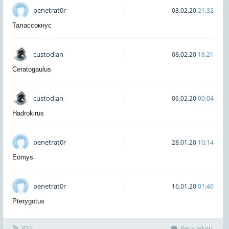
penetrat0r
08.02.20
21:32
Талассокнус
custodian
08.02.20
18:21
Ceratogaulus
custodian
06.02.20
00:04
Hadrokirus
penetrat0r
28.01.20
10:14
Eomys
penetrat0r
16.01.20
01:46
Pterygotus
RSS
Весь эфир