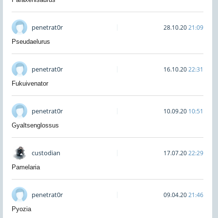
penetrat0r
28.10.20
21:09
Pseudaelurus
penetrat0r
16.10.20
22:31
Fukuivenator
penetrat0r
10.09.20
10:51
Gyaltsenglossus
custodian
17.07.20
22:29
Pamelaria
penetrat0r
09.04.20
21:46
Pyozia