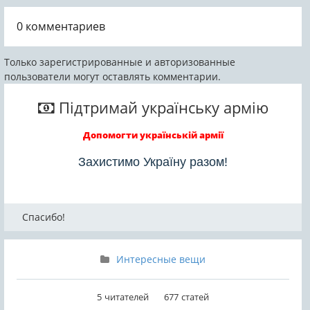
Великобритания.
печально известны
тем, что сбрасывают
0
комментариев
огромное количество
старых шлепанцев ...
Только зарегистрированные и авторизованные
пользователи могут оставлять комментарии.
Підтримай українську армію
Допомогти українській армії
Захистимо Україну разом!
Спасибо!
Интересные вещи
5
читателей
677
статей