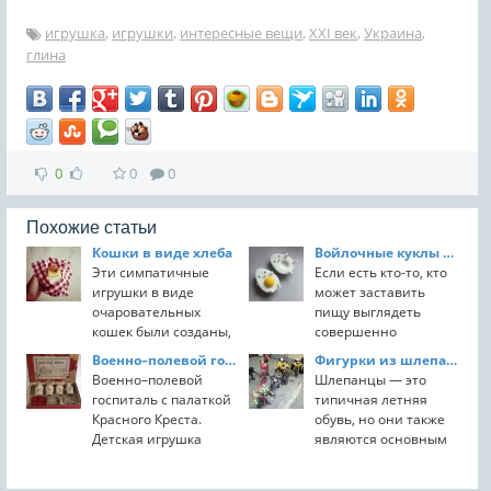
игрушка
,
игрушки
,
интересные вещи
,
XXI век
,
Украина
,
глина
0
0
0
Похожие статьи
Кошки в виде хлеба
Войлочные куклы от Анны Довгань.
Эти симпатичные
Если есть кто-то, кто
игрушки в виде
может заставить
очаровательных
пищу выглядеть
кошек были созданы,
совершенно
чтобы выглядеть как
очаровательной, то
Военно–полевой госпиталь с палаткой Красного Креста
Фигурки из шлепанцев
теплые буханки
это Анна Довгань.
Военно–полевой
Шлепанцы — это
свежего хлеба. Эти
Украинская
госпиталь с палаткой
типичная летняя
хлебные кошки
художница известна
Красного Креста.
обувь, но они также
ручной работы были
за свои
Детская игрушка
являются основным
созданы Rato Kim,...
очаровательные
времен Первой
загрязнителем воды,
войлочные куклы в
Мировой войны.
и Филиппины
виде ...