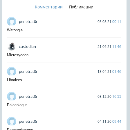
Комментарии
Публикации
penetrat0r
03.08.21
00:11
Watongia
custodian
21.06.21
11:46
Microsyodon
penetrat0r
13.04.21
01:46
Libralces
penetrat0r
08.12.20
16:55
Palaeolagus
penetrat0r
04.11.20
09:44
Paraxenisaurus