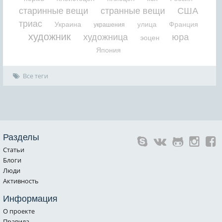
старинные вещи
странные вещи
США
триас
Украина
улица
Франция
украшения
художник
художница
юра
эоцен
Япония
Все теги
Разделы
Статьи
Блоги
Люди
Активность
Информация
О проекте
Правила