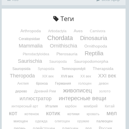
Теги
Arthropoda
Aves
Artiodactyla
Carnivora
Chordata
Dinosauria
Ceratopsidae
Mammalia
Ornithischia
Ornithopoda
Reptilia
Pterosauria
Pterodactyloidea
Saurischia
Sauropodomorpha
Sauropoda
Therapsida
Sauropsida
Synapsida
Temnospondyli
Theropoda
XXI век
XIX век
XVII век
XX век
Англия
бронза
Германия
голоцен
девон
живописец
дерево
Древний Рим
золото
интересные вещи
иллюстратор
интересный арт
Италия
карбон
кембрий
Китай
кот
котик
мел
котенок
котики
кровать
миоцен
одежда
олигоцен
оружие
палеоцен
пермь
плейстоцен
плиоцен
Россия
пол