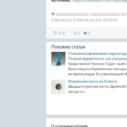
Источник:
https://collections.mfa.org/o
интересные вещи
,
старинные вещи
,
Еги
II век до н.э
,
III век до н.э
,
кот
,
котенок
0
0
0
Похожие статьи
По всей вероятности, эта статуэтк
представляет богиню Таурт, чьей
была защита беременных женщин
во время родов. Ее угрожающий о
предназначенный для...
Игральная кость из Египта
Двадцатигранная кость, Древний Ег
век до н.э.
0
комментариев