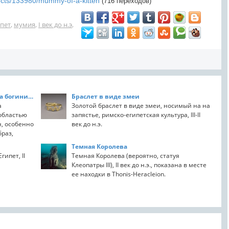
bjects/133980/mummy-of-a-kitten
(716 переходов)
пет
,
мумия
,
I век до н.э
,
Стеклянно-фаянсовая скульптура богини Таурт
Браслет в виде змеи
а
Золотой браслет в виде змеи, носимый на на
 областью
запястье, римско-египетская культура, III-II
, особенно
век до н.э.
браз,
Темная Королева
ипет, II
Темная Королева (вероятно, статуя
Клеопатры III), II век до н.э., показана в месте
ее находки в Thonis-Heracleion.