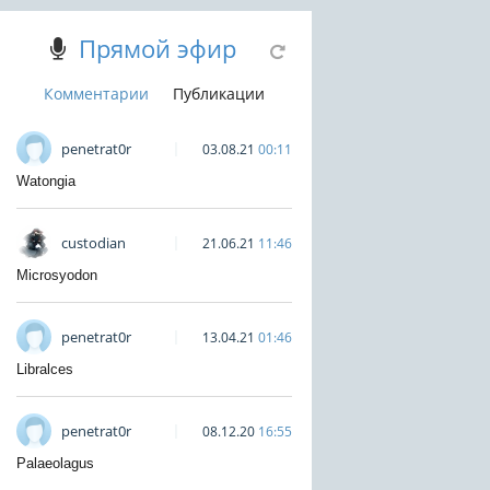
Прямой эфир
Комментарии
Публикации
penetrat0r
03.08.21
00:11
Watongia
custodian
21.06.21
11:46
Microsyodon
penetrat0r
13.04.21
01:46
Libralces
penetrat0r
08.12.20
16:55
Palaeolagus