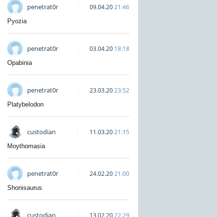
penetrat0r
09.04.20
21:46
Pyozia
penetrat0r
03.04.20
18:18
Opabinia
penetrat0r
23.03.20
23:52
Platybelodon
custodian
11.03.20
21:15
Moythomasia
penetrat0r
24.02.20
21:00
Shonisaurus
custodian
13.02.20
22:29