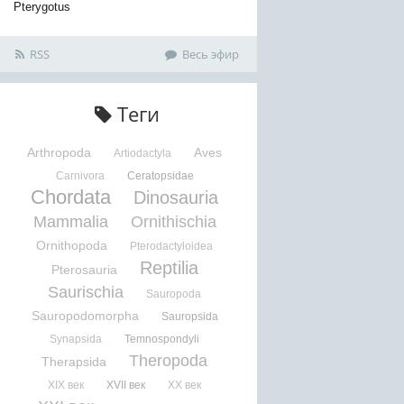
Pterygotus
RSS
Весь эфир
Теги
Arthropoda
Aves
Artiodactyla
Carnivora
Ceratopsidae
Chordata
Dinosauria
Mammalia
Ornithischia
Ornithopoda
Pterodactyloidea
Reptilia
Pterosauria
Saurischia
Sauropoda
Sauropodomorpha
Sauropsida
Synapsida
Temnospondyli
Theropoda
Therapsida
XIX век
XVII век
XX век