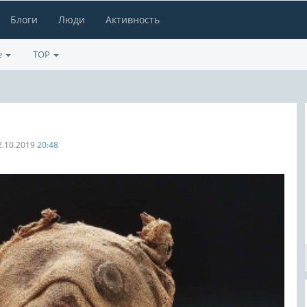
Блоги
Люди
Активность
е
TOP
2.10.2019
20:48