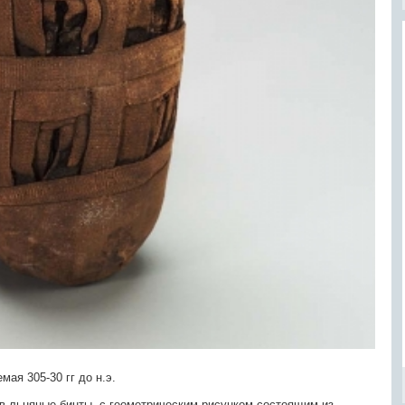
мая 305-30 гг до н.э.
в льняные бинты, с геометрическим рисунком состоящим из