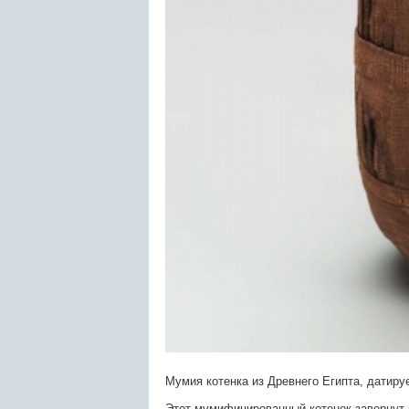
Мумия котенка из Древнего Египта, датируе
Этот мумифицированный котенок завернут 