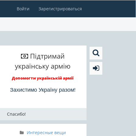
Войти
Зарегистрироваться
Підтримай
українську армію
Допомогти українській армії
Захистимо Україну разом!
Спасибо!
Интересные вещи