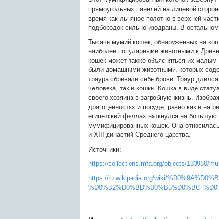
прямоугольных панелей на лицевой стороне
время как льняное полотно в верхней част
подбородок сильно изодраны. В остальном
Тысячи мумий кошек, обнаруженных на кош
наиболее популярными животными в Древн
кошек может также объясняться их малым р
были домашними животными, которых содер
траура сбривали себе брови. Траур длился
человека, так и кошки. Кошка в виде стат
своего хозяина в загробную жизнь. Изобра
драгоценностях и посуде, равно как и на 
египетский феллах наткнулся на большую 
мумифицированных кошек. Она относилась 
и XIII династий Среднего царства.
Источники:
https://collections.mfa.org/objects/133980/mu
https://ru.wikipedia.org/wiki/%D0
%D0%B2%D0%BD%D0%B5%D0%BC_%D0