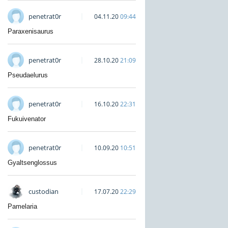
penetrat0r
04.11.20
09:44
Paraxenisaurus
penetrat0r
28.10.20
21:09
Pseudaelurus
penetrat0r
16.10.20
22:31
Fukuivenator
penetrat0r
10.09.20
10:51
Gyaltsenglossus
custodian
17.07.20
22:29
Pamelaria