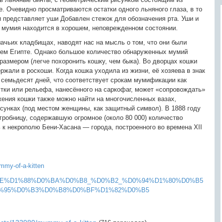
. Очевидно просматриваются остатки одного льняного глаза, в то
и представляет уши Добавлен стежок для обозначения рта. Уши и
 мумия находится в хорошем, неповрежденном состоянии.
ачьих кладбищах, наводят нас на мысль о том, что они были
ем Египте. Однако большое количество обнаруженных мумий
азмером (легче похоронить кошку, чем быка). Во дворцах кошки
жали в роскоши. Когда кошка уходила из жизни, её хозяева в знак
 семьдесят дней, что соответствует срокам мумификации как
уэтки или рельефа, нанесённого на саркофаг, может «сопровождать»
жения кошки также можно найти на многочисленных вазах,
рисунках (под местом женщины, как защитный символ). В 1888 году
гробницу, содержавшую огромное (около 80 000) количество
к некрополю Бени-Хасана — города, построенного во времена XII
mmy-of-a-kitten
%9A%D0%BE%D1%88%D0%BA%D0%B8_%D0%B2_%D0%94%D1%80%D0%B5
%95%D0%B3%D0%B8%D0%BF%D1%82%D0%B5