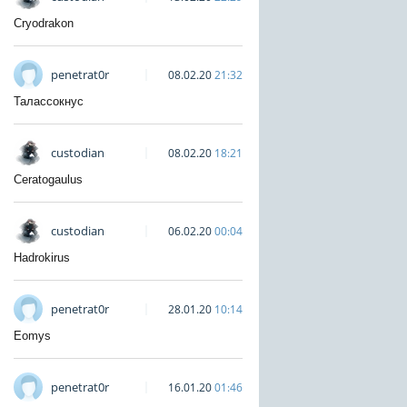
Cryodrakon
penetrat0r
08.02.20
21:32
Талассокнус
custodian
08.02.20
18:21
Ceratogaulus
custodian
06.02.20
00:04
Hadrokirus
penetrat0r
28.01.20
10:14
Eomys
penetrat0r
16.01.20
01:46