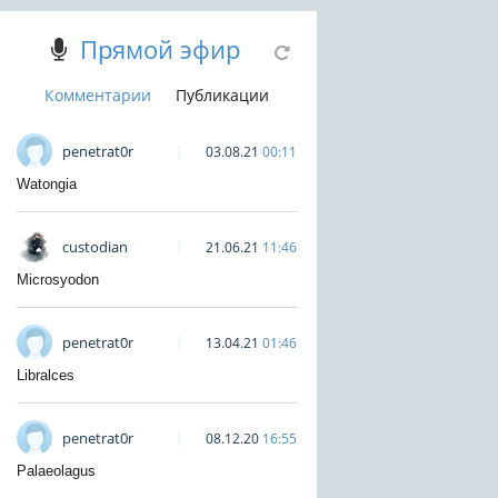
Прямой эфир
Комментарии
Публикации
penetrat0r
03.08.21
00:11
Watongia
custodian
21.06.21
11:46
Microsyodon
penetrat0r
13.04.21
01:46
Libralces
penetrat0r
08.12.20
16:55
Palaeolagus