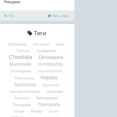
Pterygotus
RSS
Весь эфир
Теги
Arthropoda
Aves
Artiodactyla
Carnivora
Ceratopsidae
Chordata
Dinosauria
Mammalia
Ornithischia
Ornithopoda
Pterodactyloidea
Reptilia
Pterosauria
Saurischia
Sauropoda
Sauropodomorpha
Sauropsida
Synapsida
Temnospondyli
Theropoda
Therapsida
XIX век
XVII век
XX век