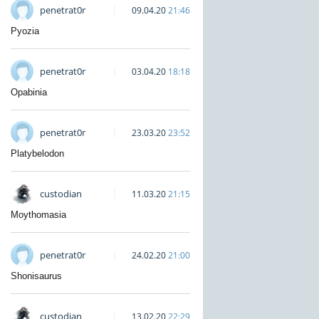
penetrat0r
09.04.20
21:46
Pyozia
penetrat0r
03.04.20
18:18
Opabinia
penetrat0r
23.03.20
23:52
Platybelodon
custodian
11.03.20
21:15
Moythomasia
penetrat0r
24.02.20
21:00
Shonisaurus
custodian
13.02.20
22:29