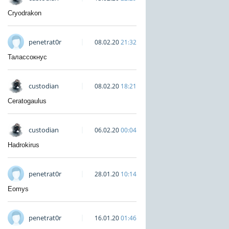
Cryodrakon
penetrat0r
08.02.20
21:32
Талассокнус
custodian
08.02.20
18:21
Ceratogaulus
custodian
06.02.20
00:04
Hadrokirus
penetrat0r
28.01.20
10:14
Eomys
penetrat0r
16.01.20
01:46