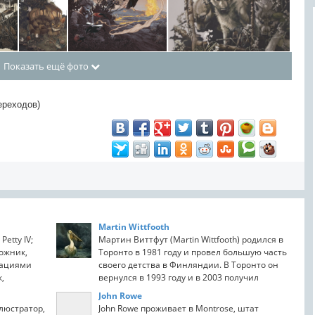
Показать ещё фото
ереходов)
Martin Wittfooth
etty IV;
Мартин Виттфут (Martin Wittfooth) родился в
ожник,
Торонто в 1981 году и провел большую часть
рациями
своего детства в Финляндии. В Торонто он
,
вернулся в 1993 году и в 2003 получил
степень...
John Rowe
люстратор,
John Rowe проживает в Montrose, штат