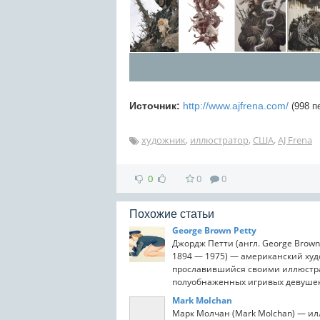
Источник:
http://www.ajfrena.com/
(998 п
художник
,
иллюстратор
,
США
,
AJ Frena
0
0
0
Похожие статьи
George Brown Petty
Джордж Петти (англ. George Brown P
1894 — 1975) — американский худ
прославившийся своими иллюст
полуобнаженных игривых девушек
нарисованных специально...
Mark Molchan
Марк Молчан (Mark Molchan) — ил