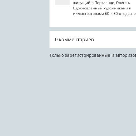
живущий в Портленде, Орегон.
Вдохновленный художниками и
иллюстраторами 60-х-80-х годов, о
фрески, иллюстрации, портреты и..
0
комментариев
Только зарегистрированные и авторизо