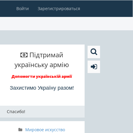
Войти
Зарегистрироваться
Підтримай
українську армію
Допомогти українській армії
Захистимо Україну разом!
Спасибо!
Мировое искусство