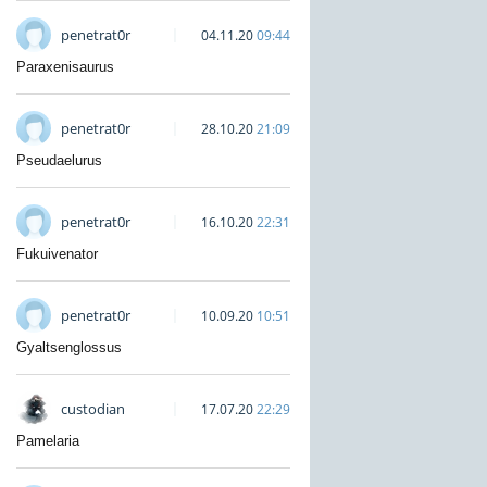
penetrat0r
04.11.20
09:44
Paraxenisaurus
penetrat0r
28.10.20
21:09
Pseudaelurus
penetrat0r
16.10.20
22:31
Fukuivenator
penetrat0r
10.09.20
10:51
Gyaltsenglossus
custodian
17.07.20
22:29
Pamelaria