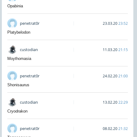
Opabinia
penetrat0r
23.03.20
23:52
Platybelodon
custodian
11.03.20
21:15
Moythomasia
penetrat0r
24.02.20
21:00
Shonisaurus
custodian
13.02.20
22:29
Cryodrakon
penetrat0r
08.02.20
21:32