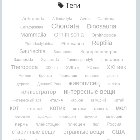
Теги
Arthropoda
Aves
Artiodactyla
Carnivora
Chordata
Dinosauria
Ceratopsidae
Mammalia
Ornithischia
Ornithopoda
Reptilia
Pterosauria
Pterodactyloidea
Saurischia
Sauropodomorpha
Sauropoda
Therapsida
Sauropsida
Synapsida
Temnospondyli
Theropoda
XXI век
XIX век
XVII век
XX век
Англия
бронза
Германия
голоцен
девон
живописец
дерево
Древний Рим
золото
интересные вещи
иллюстратор
интересный арт
Италия
карбон
кембрий
Китай
кот
котик
мел
котенок
котики
кровать
миоцен
одежда
олигоцен
оружие
палеоцен
пермь
плейстоцен
плиоцен
Россия
пол
старинные вещи
странные вещи
США
триас