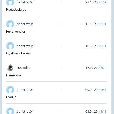
penetrat0r
28.10.20
21:09
Pseudaelurus
penetrat0r
16.10.20
22:31
Fukuivenator
penetrat0r
10.09.20
10:51
Gyaltsenglossus
custodian
17.07.20
22:29
Pamelaria
penetrat0r
09.04.20
21:46
Pyozia
penetrat0r
03.04.20
18:18