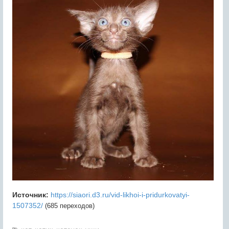
Источник:
https://siaori.d3.ru/vid-likhoi-i-pridurkovatyi-
1507352/
(685 переходов)