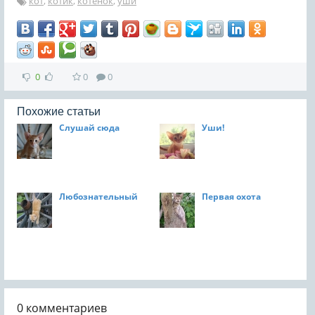
кот
,
котик
,
котенок
,
уши
0
0
0
Похожие статьи
Слушай сюда
Уши!
Любознательный
Первая охота
0
комментариев