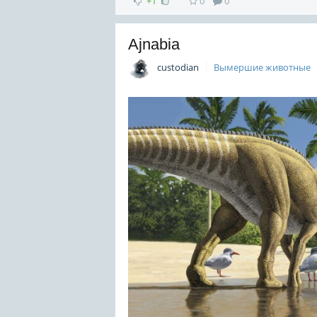
+1
0
0
Ajnabia
custodian
Вымершие животные