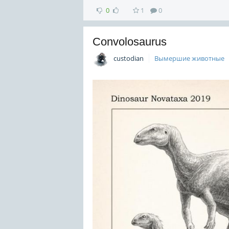
0
1
0
Convolosaurus
custodian
Вымершие животные