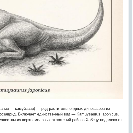
звание — камуйзавр) — род растительноядных динозавров из
дрозаврид. Включает единственный вид — Kamuysaurus japonicus.
известны из верхнемеловых отложений района Хобецу недалеко от