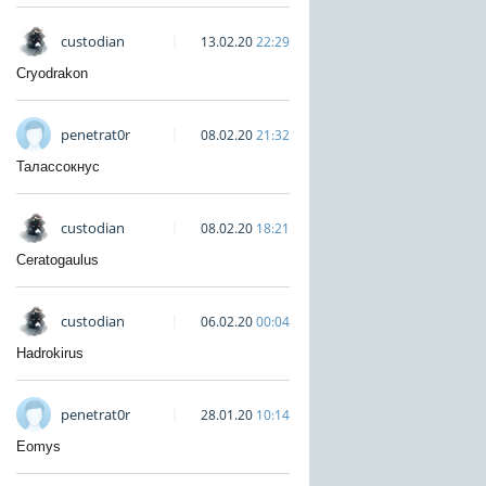
custodian
13.02.20
22:29
Cryodrakon
penetrat0r
08.02.20
21:32
Талассокнус
custodian
08.02.20
18:21
Ceratogaulus
custodian
06.02.20
00:04
Hadrokirus
penetrat0r
28.01.20
10:14
Eomys