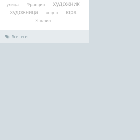
художник
улица
Франция
художница
юра
эоцен
Япония
Все теги