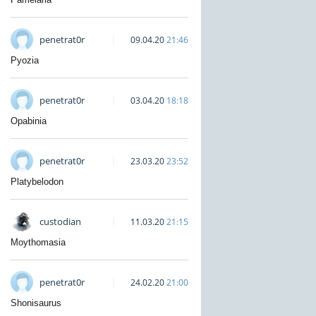
penetrat0r
09.04.20
21:46
Pyozia
penetrat0r
03.04.20
18:18
Opabinia
penetrat0r
23.03.20
23:52
Platybelodon
custodian
11.03.20
21:15
Moythomasia
penetrat0r
24.02.20
21:00
Shonisaurus