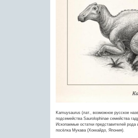
Kamuysaurus (лат., возможное русское на
подсемейства Saurolophinae семейства га
Ископаемые остатки представителей рода 
посёлка Мукава (Хоккайдо, Япония).