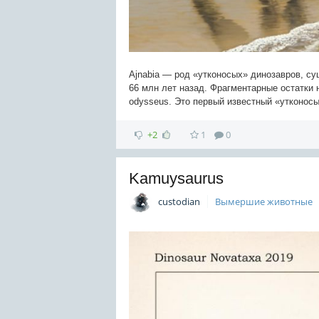
Ajnabia — род «утконосых» динозавров, су
66 млн лет назад. Фрагментарные остатки 
odysseus. Это первый известный «утконос
+2
1
0
Kamuysaurus
custodian
Вымершие животные