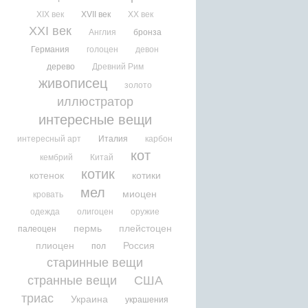
XIX век
XVII век
XX век
XXI век
Англия
бронза
Германия
голоцен
девон
дерево
Древний Рим
живописец
золото
иллюстратор
интересные вещи
интересный арт
Италия
карбон
кот
кембрий
Китай
котик
котенок
котики
мел
миоцен
кровать
одежда
олигоцен
оружие
пермь
плейстоцен
палеоцен
плиоцен
Россия
пол
старинные вещи
странные вещи
США
триас
Украина
украшения