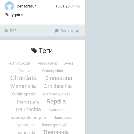
penetrat0r
16.01.20
01:46
Pterygotus
RSS
Весь эфир
Теги
Arthropoda
Aves
Artiodactyla
Carnivora
Ceratopsidae
Chordata
Dinosauria
Mammalia
Ornithischia
Ornithopoda
Pterodactyloidea
Reptilia
Pterosauria
Saurischia
Sauropoda
Sauropodomorpha
Sauropsida
Synapsida
Temnospondyli
Theropoda
Therapsida