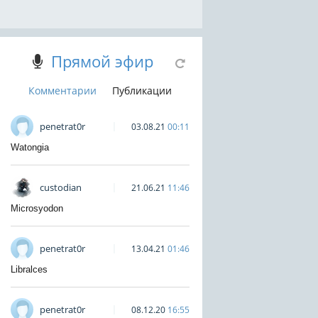
Прямой эфир
Комментарии
Публикации
penetrat0r
03.08.21
00:11
Watongia
custodian
21.06.21
11:46
Microsyodon
penetrat0r
13.04.21
01:46
Libralces
penetrat0r
08.12.20
16:55