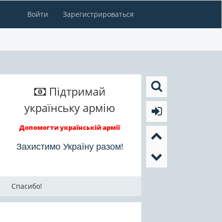
Войти
Зарегистрироваться
Підтримай
українську армію
Допомогти українській армії
Захистимо Україну разом!
Спасибо!