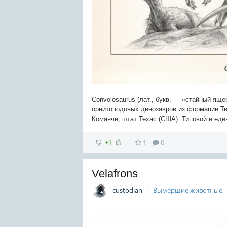
Convolosaurus (лат., букв. — «стайный ящ
орнитоподовых динозавров из формации Тв
Команче, штат Техас (США). Типовой и еди
+1
1
0
Velafrons
custodian
Вымершие животные