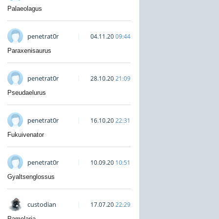
Palaeolagus
penetrat0r
04.11.20
09:44
Paraxenisaurus
penetrat0r
28.10.20
21:09
Pseudaelurus
penetrat0r
16.10.20
22:31
Fukuivenator
penetrat0r
10.09.20
10:51
Gyaltsenglossus
custodian
17.07.20
22:29
Pamelaria