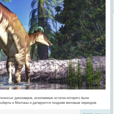
утконосых динозавров, ископаемые остатки которого были
льберты и Монтаны и датируются поздним меловым периодом.