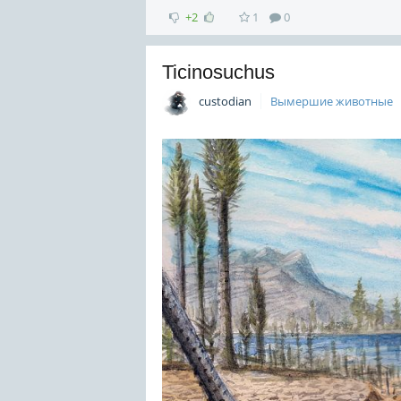
+2
1
0
Ticinosuchus
custodian
Вымершие животные