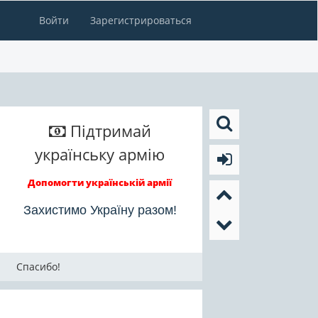
Войти
Зарегистрироваться
Підтримай
українську армію
Допомогти українській армії
Захистимо Україну разом!
Спасибо!