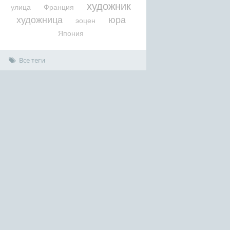
художник
улица
Франция
художница
юра
эоцен
Япония
Все теги