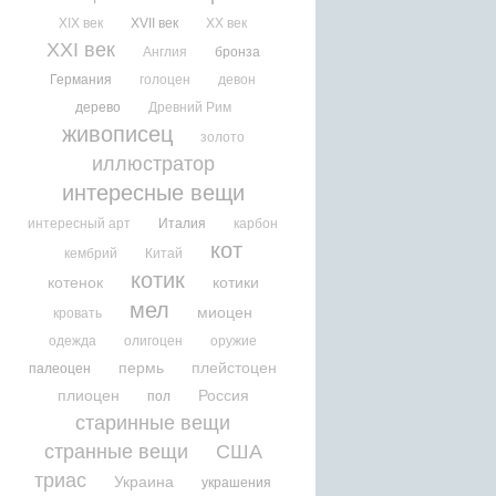
XIX век
XVII век
XX век
XXI век
Англия
бронза
Германия
голоцен
девон
дерево
Древний Рим
живописец
золото
иллюстратор
интересные вещи
интересный арт
Италия
карбон
кот
кембрий
Китай
котик
котенок
котики
мел
миоцен
кровать
одежда
олигоцен
оружие
пермь
плейстоцен
палеоцен
плиоцен
Россия
пол
старинные вещи
странные вещи
США
триас
Украина
украшения