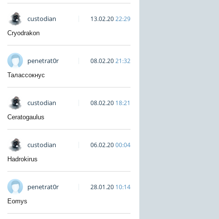
custodian
13.02.20
22:29
Cryodrakon
penetrat0r
08.02.20
21:32
Талассокнус
custodian
08.02.20
18:21
Ceratogaulus
custodian
06.02.20
00:04
Hadrokirus
penetrat0r
28.01.20
10:14
Eomys