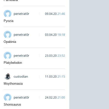
penetrat0r
09.04.20
21:46
Pyozia
penetrat0r
03.04.20
18:18
Opabinia
penetrat0r
23.03.20
23:52
Platybelodon
custodian
11.03.20
21:15
Moythomasia
penetrat0r
24.02.20
21:00
Shonisaurus