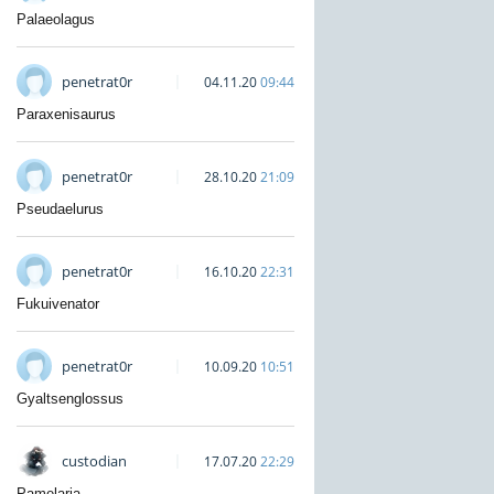
Palaeolagus
penetrat0r
04.11.20
09:44
Paraxenisaurus
penetrat0r
28.10.20
21:09
Pseudaelurus
penetrat0r
16.10.20
22:31
Fukuivenator
penetrat0r
10.09.20
10:51
Gyaltsenglossus
custodian
17.07.20
22:29
Pamelaria