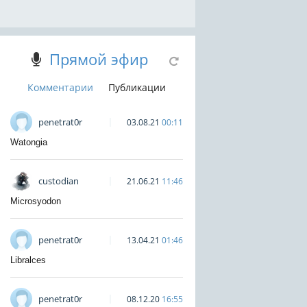
Прямой эфир
Комментарии
Публикации
penetrat0r
03.08.21
00:11
Watongia
custodian
21.06.21
11:46
Microsyodon
penetrat0r
13.04.21
01:46
Libralces
penetrat0r
08.12.20
16:55