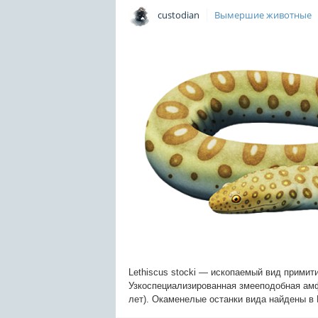
custodian
Вымершие животные
Lethiscus stocki — ископаемый вид примит
Узкоспециализированная змееподобная ам
лет). Окаменелые останки вида найдены в