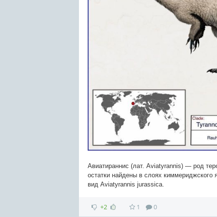
Авиатираннис (лат. Aviatyrannis) — род т
остатки найдены в слоях киммериджского 
вид Aviatyrannis jurassica.
+2
1
0