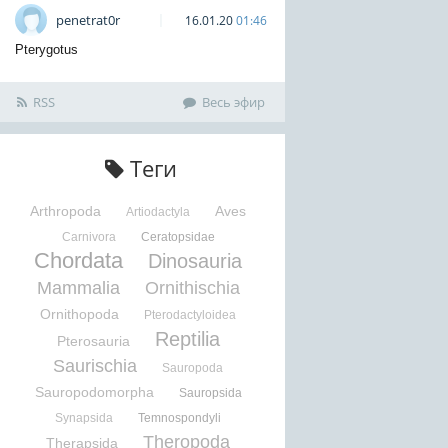
penetrat0r
16.01.20
01:46
Pterygotus
RSS
Весь эфир
Теги
Arthropoda
Aves
Artiodactyla
Carnivora
Ceratopsidae
Chordata
Dinosauria
Mammalia
Ornithischia
Ornithopoda
Pterodactyloidea
Reptilia
Pterosauria
Saurischia
Sauropoda
Sauropodomorpha
Sauropsida
Synapsida
Temnospondyli
Theropoda
Therapsida