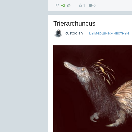
+2
1
0
Trierarchuncus
custodian
Вымершие животные