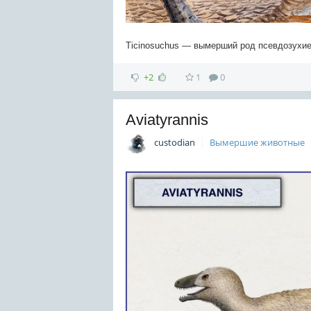
Ticinosuchus — вымерший род псевдозухие
+2
1
0
Aviatyrannis
custodian
Вымершие животные