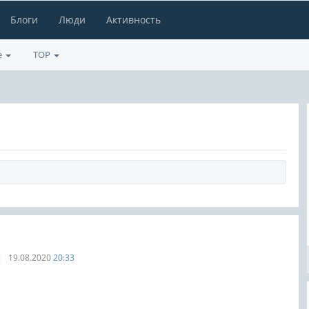
Блоги
Люди
Активность
е
TOP
19.08.2020
20:33