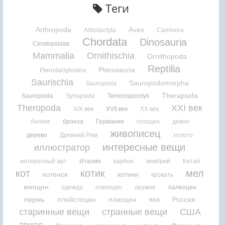
Теги
Arthropoda
Aves
Artiodactyla
Carnivora
Chordata
Dinosauria
Ceratopsidae
Mammalia
Ornithischia
Ornithopoda
Reptilia
Pterosauria
Pterodactyloidea
Saurischia
Sauropodomorpha
Sauropoda
Therapsida
Sauropsida
Synapsida
Temnospondyli
Theropoda
XXI век
XIX век
XVII век
XX век
Англия
бронза
Германия
голоцен
девон
живописец
дерево
Древний Рим
золото
интересные вещи
иллюстратор
интересный арт
Италия
карбон
кембрий
Китай
кот
котик
мел
котенок
котики
кровать
миоцен
одежда
олигоцен
оружие
палеоцен
пермь
плейстоцен
плиоцен
Россия
пол
старинные вещи
странные вещи
США
триас