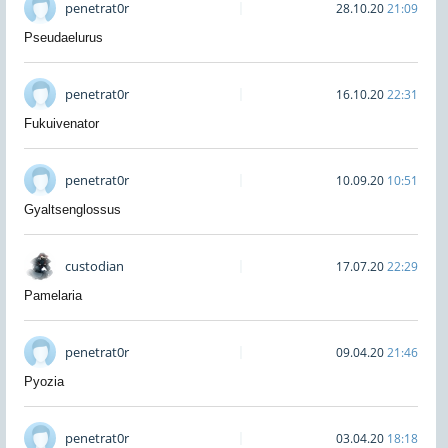
penetrat0r
28.10.20
21:09
Pseudaelurus
penetrat0r
16.10.20
22:31
Fukuivenator
penetrat0r
10.09.20
10:51
Gyaltsenglossus
custodian
17.07.20
22:29
Pamelaria
penetrat0r
09.04.20
21:46
Pyozia
penetrat0r
03.04.20
18:18