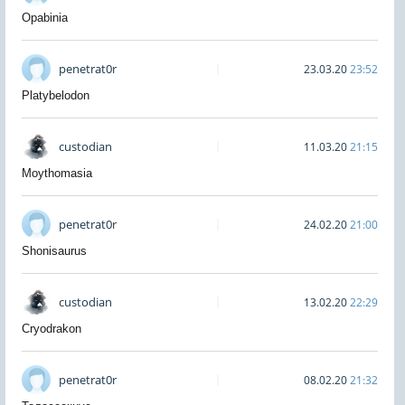
Opabinia
penetrat0r
23.03.20
23:52
Platybelodon
custodian
11.03.20
21:15
Moythomasia
penetrat0r
24.02.20
21:00
Shonisaurus
custodian
13.02.20
22:29
Cryodrakon
penetrat0r
08.02.20
21:32