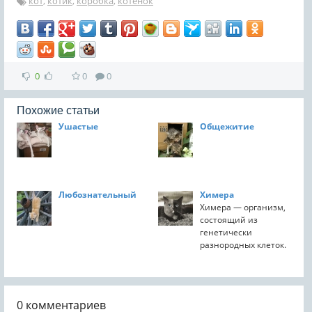
кот
,
котик
,
коробка
,
котенок
0
0
0
Похожие статьи
Ушастые
Общежитие
Любознательный
Химера
Химера — организм,
состоящий из
генетически
разнородных клеток.
У животных
химерами называют
организмы, клетки
которых происходят
0
комментариев
от двух и более зигот.