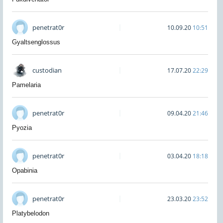
penetrat0r
10.09.20
10:51
Gyaltsenglossus
custodian
17.07.20
22:29
Pamelaria
penetrat0r
09.04.20
21:46
Pyozia
penetrat0r
03.04.20
18:18
Opabinia
penetrat0r
23.03.20
23:52
Platybelodon