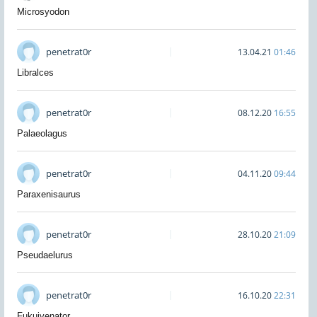
Microsyodon
penetrat0r
13.04.21
01:46
Libralces
penetrat0r
08.12.20
16:55
Palaeolagus
penetrat0r
04.11.20
09:44
Paraxenisaurus
penetrat0r
28.10.20
21:09
Pseudaelurus
penetrat0r
16.10.20
22:31
Fukuivenator