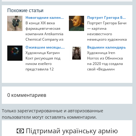
Похожие статьи
Новогодние календари со скелетами от Antikamnia
Портрет Грегора Бачи
В конце XIX века
Портрет Грегора Бачи
фармацевтическая
— картина
компания Antikamnia
неизвестного
Chemical Company из
немецкого художника
Сент-Луиса (штат
XVI века,
Ожившие месяцы. Календарь на 2020 год
Ведьмин календарь
Миссури, США)
выставленная в
Художница Катрин
Художница Iren
выпустила серию
замке Амбрас в
Кохт рисующая под
Horros из Обнинска
календарей Skeleton
Инсбруке.
ником exellero
на 2020 год создала
Sketches, которые
представила 12
свой «Ведьмин
были разосланы...
месяцев в виде
календарь».Сам
девушек. Что
календарь получился
примечательно,
в классическом стиле
автор создавала
для Ирен — это
0
комментариев
иллюстрации не по
сочетание тёмного и
каким-то
мистического с...
абстрактным
Только зарегистрированные и авторизованные
месяцам, а...
пользователи могут оставлять комментарии.
Підтримай українську армію