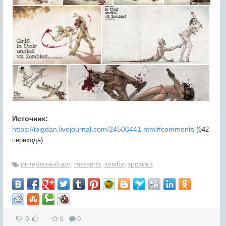
Источник:
https://ibigdan.livejournal.com/24506441.html#comments
(642
перехода)
интересный арт
,
massgrfx
,
зомби
,
эротика
0
0
0