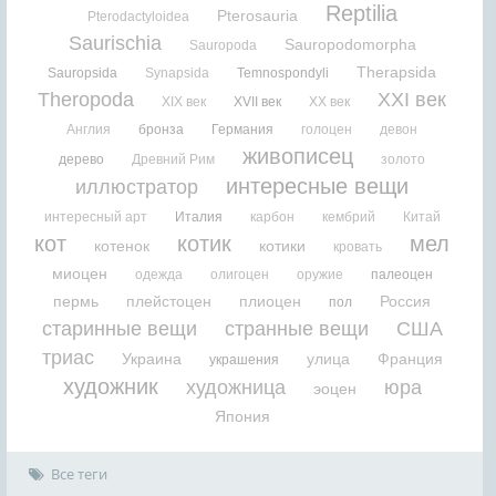
Reptilia
Pterosauria
Pterodactyloidea
Saurischia
Sauropodomorpha
Sauropoda
Therapsida
Sauropsida
Synapsida
Temnospondyli
Theropoda
XXI век
XIX век
XVII век
XX век
Англия
бронза
Германия
голоцен
девон
живописец
дерево
Древний Рим
золото
интересные вещи
иллюстратор
интересный арт
Италия
карбон
кембрий
Китай
кот
котик
мел
котенок
котики
кровать
миоцен
одежда
олигоцен
оружие
палеоцен
пермь
плейстоцен
плиоцен
Россия
пол
старинные вещи
странные вещи
США
триас
Украина
улица
Франция
украшения
художник
художница
юра
эоцен
Япония
Все теги