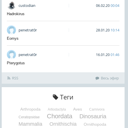
custodian
06.02.20
00:04
Hadrokirus
penetrat0r
28.01.20
10:14
Eomys
penetrat0r
16.01.20
01:46
Pterygotus
RSS
Весь эфир
Теги
Arthropoda
Aves
Artiodactyla
Carnivora
Chordata
Dinosauria
Ceratopsidae
Mammalia
Ornithischia
Ornithopoda