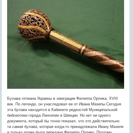
Булава гетмана Украины в эмиграции Филиппа Орлика, XVIII
век. По легенде, он унаследовал ее от Ивана Мазепы.Сегодня
эта булава находится в Кабинете редкостей Муниципальной
библиотеки города Линчопин в Швеции. Но нет ни одного
документа, который бы точно показал, что это действительно
та самая булава, которая когда-то принадлежала Ивану Мазепе
и только позже была передана Филиппу Орлику. Поэтому