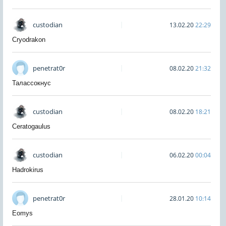
custodian
13.02.20
22:29
Cryodrakon
penetrat0r
08.02.20
21:32
Талассокнус
custodian
08.02.20
18:21
Ceratogaulus
custodian
06.02.20
00:04
Hadrokirus
penetrat0r
28.01.20
10:14
Eomys