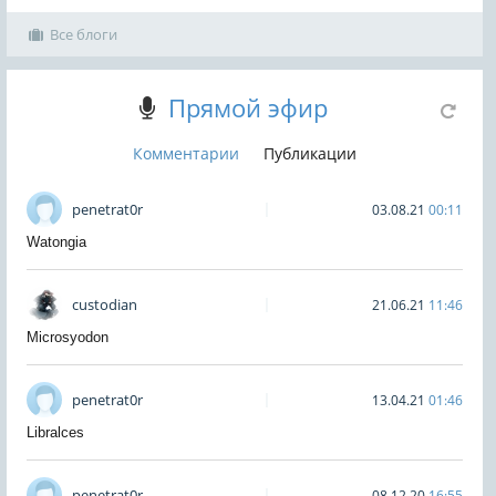
Все блоги
Прямой эфир
Комментарии
Публикации
penetrat0r
03.08.21
00:11
Watongia
custodian
21.06.21
11:46
Microsyodon
penetrat0r
13.04.21
01:46
Libralces
penetrat0r
08.12.20
16:55