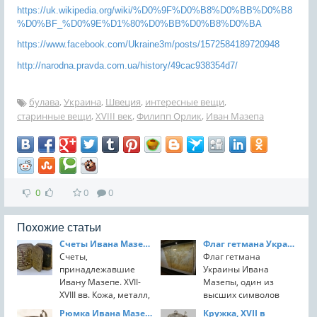
https://uk.wikipedia.org/wiki/%D0%9F%D0%B8%D0%BB%D0%B8
%D0%BF_%D0%9E%D1%80%D0%BB%D0%B8%D0%BA
https://www.facebook.com/Ukraine3m/posts/1572584189720948
http://narodna.pravda.com.ua/history/49cac938354d7/
булава
,
Украина
,
Швеция
,
интересные вещи
,
старинные вещи
,
XVIII век
,
Филипп Орлик
,
Иван Мазепа
0
0
0
Похожие статьи
Счеты Ивана Мазепы
Флаг гетмана Украины Ивана Мазепы
Счеты,
Флаг гетмана
принадлежавшие
Украины Ивана
Ивану Мазепе. XVII-
Мазепы, один из
XVIII вв. Кожа, металл,
высших символов
кость.
государственной
Рюмка Ивана Мазепы
Кружка, XVII в