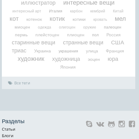
интересные вещи
иллюстратор
интересный арт
Италия
карбон
кембрий
Китай
кот
котик
мел
котенок
котики
кровать
миоцен
одежда
олигоцен
оружие
палеоцен
пермь
плейстоцен
плиоцен
Россия
пол
старинные вещи
странные вещи
США
триас
Украина
улица
Франция
украшения
художник
художница
юра
эоцен
Япония
Все теги
Разделы
Статьи
Блоги