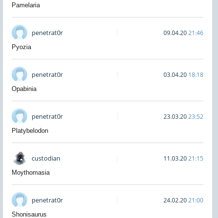
Pamelaria
penetrat0r
09.04.20
21:46
Pyozia
penetrat0r
03.04.20
18:18
Opabinia
penetrat0r
23.03.20
23:52
Platybelodon
custodian
11.03.20
21:15
Moythomasia
penetrat0r
24.02.20
21:00
Shonisaurus