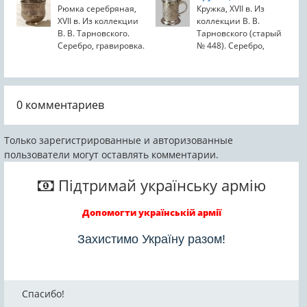
власти в
Рюмка серебряная,
Кружка, XVII в. Из
Гетманщине,
XVII в. Из коллекции
коллекции В. В.
хранится в
В. В. Тарновского.
Тарновского (старый
Харьковском
Серебро, гравировка.
№ 448). Серебро,
историческом музее.
Содержит надпись
золочение, чеканка.
Был изготовлен в
«Иоанна Мазепы», но
Украшена
1686 -1688 годах...
очевидно, что он был
растительным
сделан третьим
орнаментом. Внизу
0
комментариев
лицом в память о...
ручки на щите
изображен герб
Мазепы,...
Только зарегистрированные и авторизованные
пользователи могут оставлять комментарии.
Підтримай українську армію
Допомогти українській армії
Захистимо Україну разом!
Спасибо!