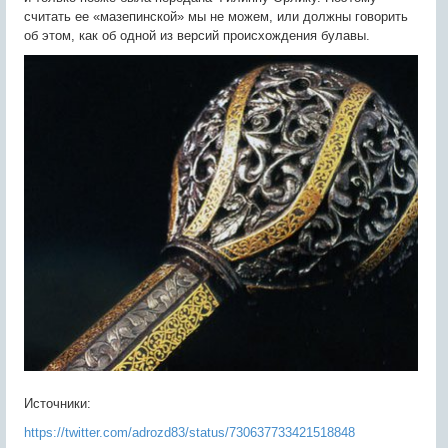
считать ее «мазепинской» мы не можем, или должны говорить
об этом, как об одной из версий происхождения булавы.
Источники:
https://twitter.com/adrozd83/status/730637733421518848