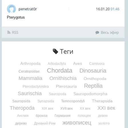
penetrat0r
16.01.20
01:46
Pterygotus
RSS
Весь эфир
Теги
Arthropoda
Aves
Artiodactyla
Carnivora
Chordata
Dinosauria
Ceratopsidae
Mammalia
Ornithischia
Ornithopoda
Reptilia
Pterosauria
Pterodactyloidea
Saurischia
Sauropodomorpha
Sauropoda
Therapsida
Sauropsida
Synapsida
Temnospondyli
Theropoda
XXI век
XIX век
XVII век
XX век
Англия
бронза
Германия
голоцен
девон
живописец
дерево
Древний Рим
золото