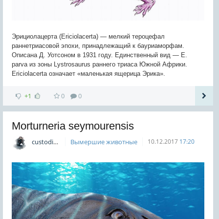
Эрициолацерта (Ericiolacerta) — мелкий тероцефал
раннетриасовой эпохи, принадлежащий к бауриаморфам.
Описана Д. Уотсоном в 1931 году. Единственный вид — E.
parva из зоны Lystrosaurus раннего триаса Южной Африки.
Ericiolacerta означает «маленькая ящерица Эрика».
+1
0
0
Morturneria seymourensis
custodian
Вымершие животные
10.12.2017
17:20