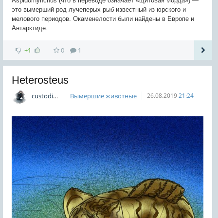
Aspidorhynchus (что в переводе означает «щитовая морда») —
это вымерший род лучеперых рыб известный из юрского и
мелового периодов. Окаменелости были найдены в Европе и
Антарктиде.
+1
0
1
Heterosteus
custodian
Вымершие животные
26.08.2019
21:24