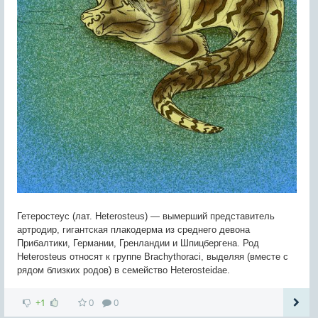
Гетеростеус (лат. Heterosteus) — вымерший представитель
артродир, гигантская плакодерма из среднего девона
Прибалтики, Германии, Гренландии и Шпицбергена. Род
Heterosteus относят к группе Brachythoraci, выделяя (вместе с
рядом близких родов) в семейство Heterosteidae.
+1
0
0