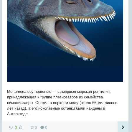
Morturneria seymourensis — вымершая морская рептилия,
принадлежащая к группе плезиозавров из семейства
цимолиазавры. Он жил в верхнем мелу (около 66 миллионов
лет назад), а его ископаемые останки были найдены в
Антарктиде.
0
0
0