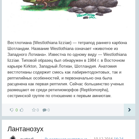
Вестлотиана (Westlothiana lizziae) — тетрапод раннего карбона
Шотландии. Название Westlothiana означает «животное из
Западного Лотиана». Известна по одному виду — Westlothiana
lizziae. Типовой образец был обнаружен в 1984 г. в Восточном
карьере Kirkton, Западный Лотиан, Шотландия. Анатомия
вестлотианы содержит смесь как лабиринтодонтовых, так и
рептилийных особенностей, и первоначально она была
расценена как первая рептилия. Сейчас большинство ученых
размещают ее среди ретилиоморфов (Reptilomorpha),
сестринской группе по отношению к первым амниотам.
0
0
0
Лантанозух
19.12.2016
16:24