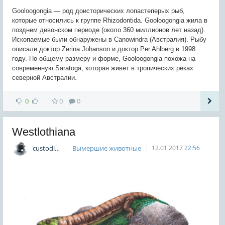
Gooloogongia — род доисторических лопастеперых рыб,
которые относились к группе Rhizodontida. Gooloogongia жила в
позднем девонском периоде (около 360 миллионов лет назад).
Ископаемые были обнаружены в Canowindra (Австралия). Рыбу
описали доктор Zerina Johanson и доктор Per Ahlberg в 1998
году. По общему размеру и форме, Gooloogongia похожа на
современную Saratoga, которая живет в тропических реках
северной Австралии.
0
0
0
Westlothiana
custodian
Вымершие животные
12.01.2017
22:56