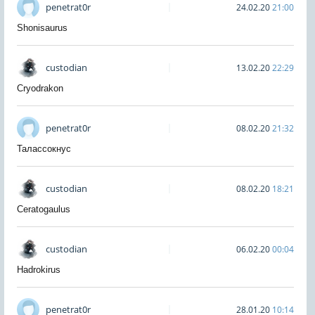
penetrat0r
24.02.20
21:00
Shonisaurus
custodian
13.02.20
22:29
Cryodrakon
penetrat0r
08.02.20
21:32
Талассокнус
custodian
08.02.20
18:21
Ceratogaulus
custodian
06.02.20
00:04
Hadrokirus
penetrat0r
28.01.20
10:14