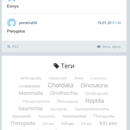
Eomys
penetrat0r
16.01.20
01:46
Pterygotus
RSS
Весь эфир
Теги
Arthropoda
Aves
Artiodactyla
Carnivora
Chordata
Dinosauria
Ceratopsidae
Mammalia
Ornithischia
Ornithopoda
Reptilia
Pterosauria
Pterodactyloidea
Saurischia
Sauropodomorpha
Sauropoda
Therapsida
Sauropsida
Synapsida
Temnospondyli
Theropoda
XXI век
XIX век
XVII век
XX век