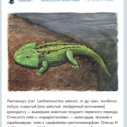
custodian
Вымершие животные
Лантанозух (лат. Lanthanosuchus watsoni, от др.-греч. λανθάνον
σοῦχος «скрытый [или забытый, обойдённый молчанием]
крокодил») — вымершее животное позднего пермского периода.
Относится либо к «парарептилиям» — анапсидам, близким к
парейазаврам, либо к «амфибиям»-рептилиеморфам. Описан И.