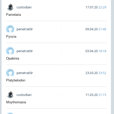
custodian
17.07.20
22:29
Pamelaria
penetrat0r
09.04.20
21:46
Pyozia
penetrat0r
03.04.20
18:18
Opabinia
penetrat0r
23.03.20
23:52
Platybelodon
custodian
11.03.20
21:15
Moythomasia