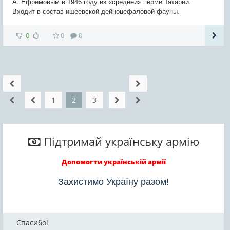
А. Ефремовым в 1946 году из «средней» перми Татарии.
Входит в состав ишеевской дейноцефаловой фауны.
0
0
0
1
2
3
Підтримай українську армію
Допомогти українській армії
Захистимо Україну разом!
Спасибо!