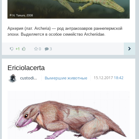
Архерия (лат. Archeria) — род антракозавров раннепермской
эпохи. Выделяется в особое семейство Archeriidae.
+1
0
3
Ericiolacerta
custodian
Вымершие животные
15.12.2017
18:42