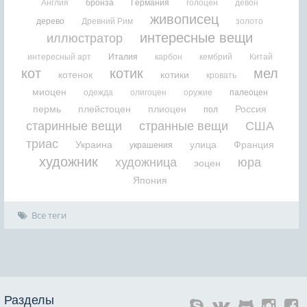
Англия
бронза
Германия
голоцен
девон
живописец
дерево
Древний Рим
золото
интересные вещи
иллюстратор
интересный арт
Италия
карбон
кембрий
Китай
кот
котик
мел
котенок
котики
кровать
миоцен
одежда
олигоцен
оружие
палеоцен
пермь
плейстоцен
плиоцен
Россия
пол
старинные вещи
странные вещи
США
триас
Украина
улица
Франция
украшения
художник
художница
юра
эоцен
Япония
Все теги
Разделы