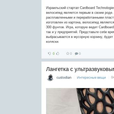
Израильский стартап Cardboard Technologi
велосипед является первым в своем роде. 
расплавленными и переработанными пласти
изготовлен из картона, велосипед являетс
300 фунтов. Игра, которую ведет Cardboard
так и у предприятий. Представьте себе вре
выбрасывается в мусорную корзину, будет
коляски.
0
0
0
Лангетка с ультразвуков
custodian
Интересные вещи
0