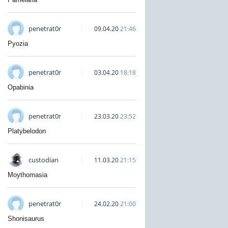
penetrat0r
09.04.20
21:46
Pyozia
penetrat0r
03.04.20
18:18
Opabinia
penetrat0r
23.03.20
23:52
Platybelodon
custodian
11.03.20
21:15
Moythomasia
penetrat0r
24.02.20
21:00
Shonisaurus