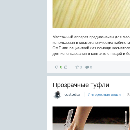
Массажный аппарат предназначен для масса
использован в косметологических кабинет
ОМГ или пациенткой без помощи косметолог
для использования в контакте с пищей и б
0
0
0
Прозрачные туфли
custodian
Интересные вещи
0