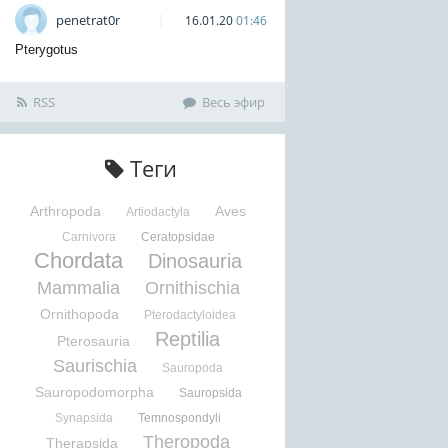
penetrat0r
16.01.20
01:46
Pterygotus
RSS
Весь эфир
Теги
Arthropoda
Aves
Artiodactyla
Carnivora
Ceratopsidae
Chordata
Dinosauria
Mammalia
Ornithischia
Ornithopoda
Pterodactyloidea
Reptilia
Pterosauria
Saurischia
Sauropoda
Sauropodomorpha
Sauropsida
Synapsida
Temnospondyli
Theropoda
Therapsida