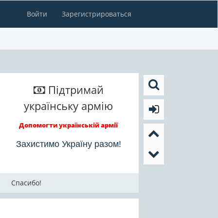
Войти
Зарегистрироваться
Підтримай
українську армію
Допомогти українській армії
Захистимо Україну разом!
Спасибо!