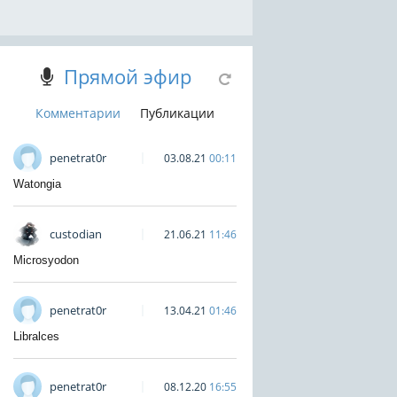
Прямой эфир
Комментарии
Публикации
penetrat0r
03.08.21
00:11
Watongia
custodian
21.06.21
11:46
Microsyodon
penetrat0r
13.04.21
01:46
Libralces
penetrat0r
08.12.20
16:55