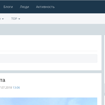
Блоги
Люди
Активность
е
TOP
ита
7.07.2018
13:06