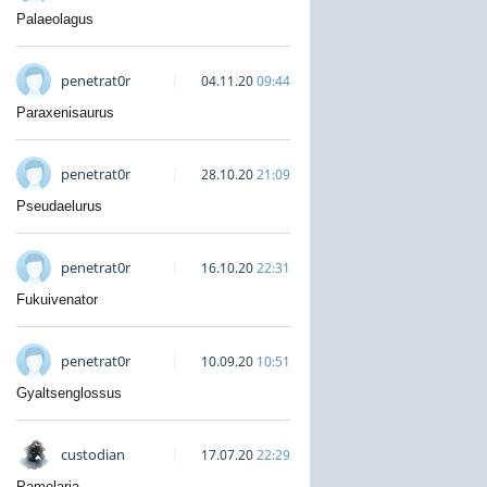
Palaeolagus
penetrat0r
04.11.20
09:44
Paraxenisaurus
penetrat0r
28.10.20
21:09
Pseudaelurus
penetrat0r
16.10.20
22:31
Fukuivenator
penetrat0r
10.09.20
10:51
Gyaltsenglossus
custodian
17.07.20
22:29
Pamelaria