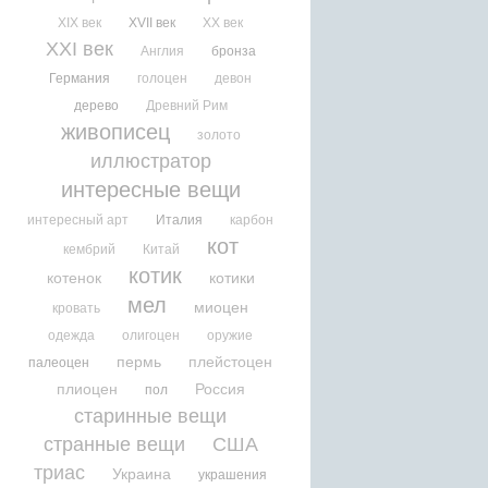
XIX век
XVII век
XX век
XXI век
Англия
бронза
Германия
голоцен
девон
дерево
Древний Рим
живописец
золото
иллюстратор
интересные вещи
интересный арт
Италия
карбон
кот
кембрий
Китай
котик
котенок
котики
мел
миоцен
кровать
одежда
олигоцен
оружие
пермь
плейстоцен
палеоцен
плиоцен
Россия
пол
старинные вещи
странные вещи
США
триас
Украина
украшения