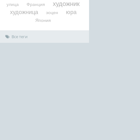
художник
улица
Франция
художница
юра
эоцен
Япония
Все теги