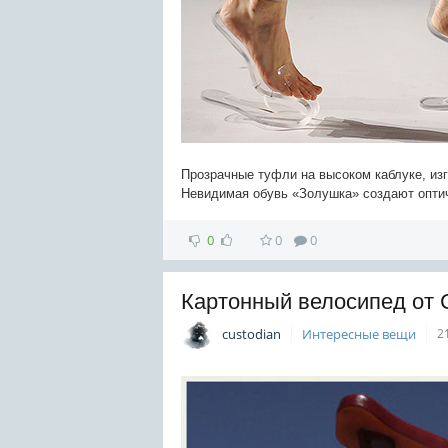
Прозрачные туфли на высоком каблуке, изг
Невидимая обувь «Золушка» создают опти
0
0
0
Картонный велосипед от C
custodian
Интересные вещи
2