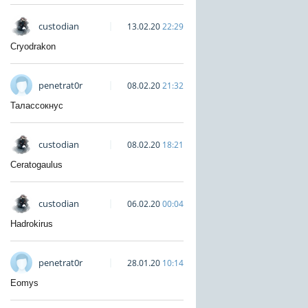
custodian
13.02.20
22:29
Cryodrakon
penetrat0r
08.02.20
21:32
Талассокнус
custodian
08.02.20
18:21
Ceratogaulus
custodian
06.02.20
00:04
Hadrokirus
penetrat0r
28.01.20
10:14
Eomys