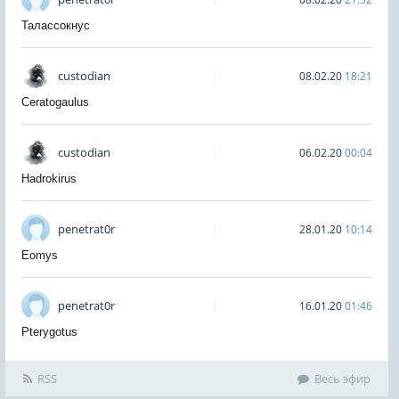
Талассокнус
custodian
08.02.20
18:21
Ceratogaulus
custodian
06.02.20
00:04
Hadrokirus
penetrat0r
28.01.20
10:14
Eomys
penetrat0r
16.01.20
01:46
Pterygotus
RSS
Весь эфир