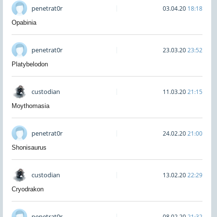
penetrat0r
03.04.20
18:18
Opabinia
penetrat0r
23.03.20
23:52
Platybelodon
custodian
11.03.20
21:15
Moythomasia
penetrat0r
24.02.20
21:00
Shonisaurus
custodian
13.02.20
22:29
Cryodrakon
penetrat0r
08.02.20
21:32