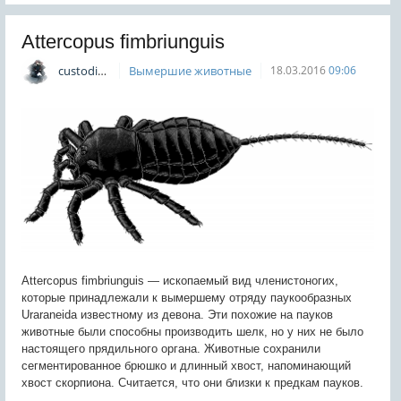
Attercopus fimbriunguis
custodian
Вымершие животные
18.03.2016
09:06
Attercopus fimbriunguis — ископаемый вид членистоногих,
которые принадлежали к вымершему отряду паукообразных
Uraraneida известному из девона. Эти похожие на пауков
животные были способны производить шелк, но у них не было
настоящего прядильного органа. Животные сохранили
сегментированное брюшко и длинный хвост, напоминающий
хвост скорпиона. Считается, что они близки к предкам пауков.