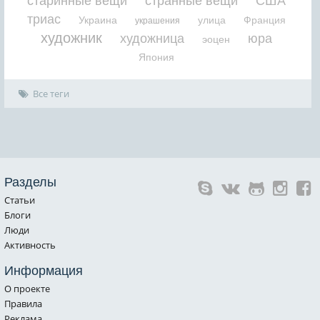
старинные вещи
странные вещи
США
триас
Украина
улица
Франция
украшения
художник
художница
юра
эоцен
Япония
Все теги
Разделы
Статьи
Блоги
Люди
Активность
Информация
О проекте
Правила
Реклама