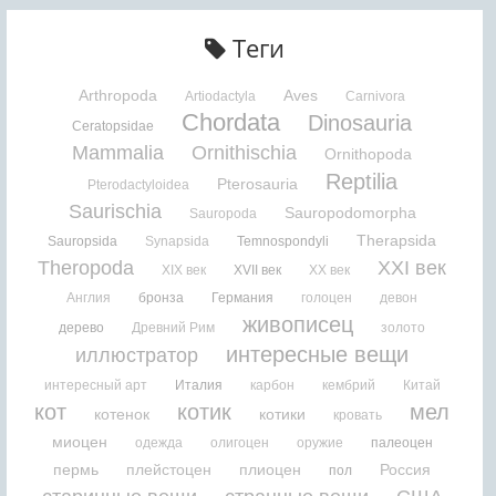
Теги
Arthropoda
Aves
Artiodactyla
Carnivora
Chordata
Dinosauria
Ceratopsidae
Mammalia
Ornithischia
Ornithopoda
Reptilia
Pterosauria
Pterodactyloidea
Saurischia
Sauropodomorpha
Sauropoda
Therapsida
Sauropsida
Synapsida
Temnospondyli
Theropoda
XXI век
XIX век
XVII век
XX век
Англия
бронза
Германия
голоцен
девон
живописец
дерево
Древний Рим
золото
интересные вещи
иллюстратор
интересный арт
Италия
карбон
кембрий
Китай
кот
котик
мел
котенок
котики
кровать
миоцен
одежда
олигоцен
оружие
палеоцен
пермь
плейстоцен
плиоцен
Россия
пол