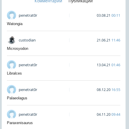
Комментарии
Публикации
penetrat0r
03.08.21
00:11
Watongia
custodian
21.06.21
11:46
Microsyodon
penetrat0r
13.04.21
01:46
Libralces
penetrat0r
08.12.20
16:55
Palaeolagus
penetrat0r
04.11.20
09:44
Paraxenisaurus