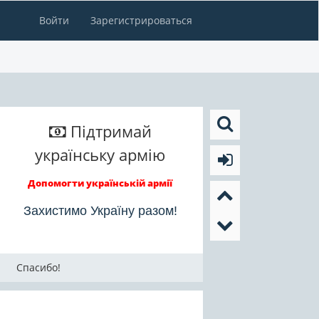
Войти
Зарегистрироваться
Підтримай
українську армію
Допомогти українській армії
Захистимо Україну разом!
Спасибо!