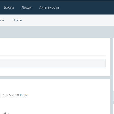
Блоги
Люди
Активность
е
TOP
16.05.2018
19:37