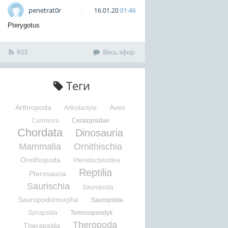
penetrat0r
16.01.20
01:46
Pterygotus
RSS
Весь эфир
Теги
Arthropoda
Aves
Artiodactyla
Carnivora
Ceratopsidae
Chordata
Dinosauria
Mammalia
Ornithischia
Ornithopoda
Pterodactyloidea
Reptilia
Pterosauria
Saurischia
Sauropoda
Sauropodomorpha
Sauropsida
Synapsida
Temnospondyli
Theropoda
Therapsida