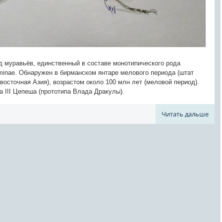
ид муравьёв, единственный в составе монотипического рода
inae. Обнаружен в бирманском янтаре мелового периода (штат
восточная Азия), возрастом около 100 млн лет (меловой период).
а III Цепеша (прототипа Влада Дракулы).
Читать дальше