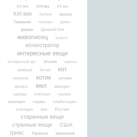
XIX век
XVII век
XX век
XXI век
Англия
бронза
Германия
голоцен
девон
дерево
Древний Рим
живописец
золото
иллюстратор
интересные вещи
интересный арт
Италия
карбон
кот
кембрий
Китай
котик
котенок
котики
мел
миоцен
кровать
одежда
олигоцен
оружие
пермь
плейстоцен
палеоцен
плиоцен
Россия
пол
старинные вещи
странные вещи
США
триас
Украина
украшения