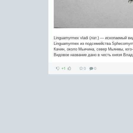
Linguamyrmex vladi (лат.) — ископаемый в
Linguamyrmex из подсемейства Sphecomyrm
Качин, около Мьичина, север Мьянмы, юго-
Видовое название дано в честь князя Влад
+1
0
0