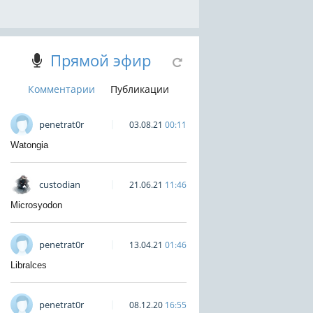
Прямой эфир
Комментарии
Публикации
penetrat0r
03.08.21
00:11
Watongia
custodian
21.06.21
11:46
Microsyodon
penetrat0r
13.04.21
01:46
Libralces
penetrat0r
08.12.20
16:55