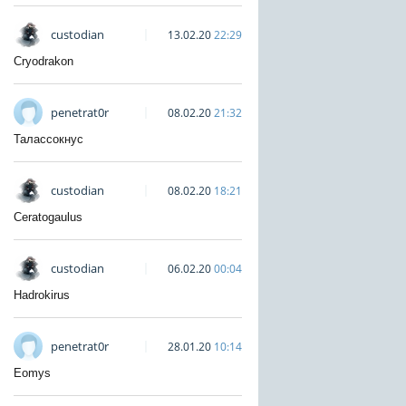
custodian
13.02.20
22:29
Cryodrakon
penetrat0r
08.02.20
21:32
Талассокнус
custodian
08.02.20
18:21
Ceratogaulus
custodian
06.02.20
00:04
Hadrokirus
penetrat0r
28.01.20
10:14
Eomys