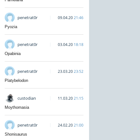
penetrat0r
09.04.20
21:46
Pyozia
penetrat0r
03.04.20
18:18
Opabinia
penetrat0r
23.03.20
23:52
Platybelodon
custodian
11.03.20
21:15
Moythomasia
penetrat0r
24.02.20
21:00
Shonisaurus