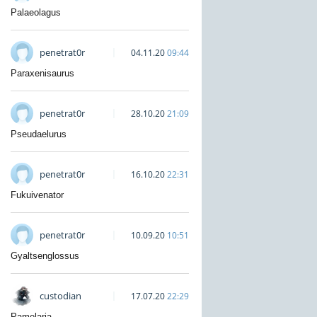
Palaeolagus
penetrat0r
04.11.20
09:44
Paraxenisaurus
penetrat0r
28.10.20
21:09
Pseudaelurus
penetrat0r
16.10.20
22:31
Fukuivenator
penetrat0r
10.09.20
10:51
Gyaltsenglossus
custodian
17.07.20
22:29
Pamelaria