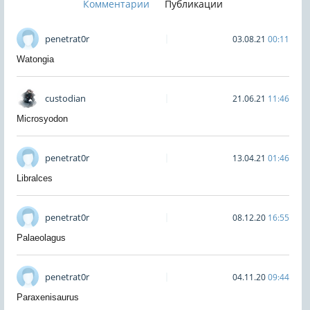
Комментарии
Публикации
penetrat0r
03.08.21
00:11
Watongia
custodian
21.06.21
11:46
Microsyodon
penetrat0r
13.04.21
01:46
Libralces
penetrat0r
08.12.20
16:55
Palaeolagus
penetrat0r
04.11.20
09:44
Paraxenisaurus