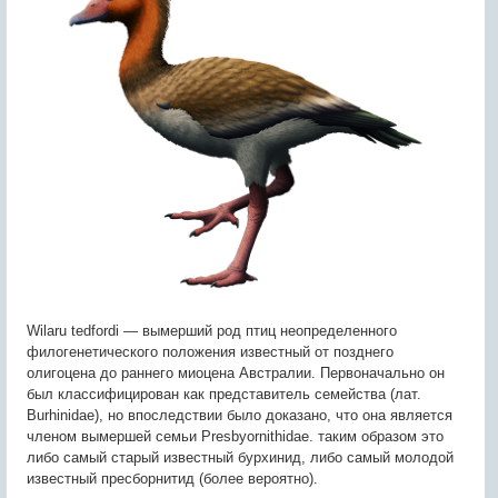
Wilaru tedfordi — вымерший род птиц неопределенного
филогенетического положения известный от позднего
олигоцена до раннего миоцена Австралии. Первоначально он
был классифицирован как представитель семейства (лат.
Burhinidae), но впоследствии было доказано, что она является
членом вымершей семьи Presbyornithidae. таким образом это
либо самый старый известный бурхинид, либо самый молодой
известный пресборнитид (более вероятно).