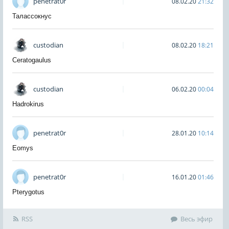
penetrat0r
08.02.20
21:32
Талассокнус
custodian
08.02.20
18:21
Ceratogaulus
custodian
06.02.20
00:04
Hadrokirus
penetrat0r
28.01.20
10:14
Eomys
penetrat0r
16.01.20
01:46
Pterygotus
RSS
Весь эфир