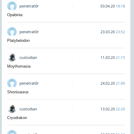
penetrat0r
03.04.20
18:18
Opabinia
penetrat0r
23.03.20
23:52
Platybelodon
custodian
11.03.20
21:15
Moythomasia
penetrat0r
24.02.20
21:00
Shonisaurus
custodian
13.02.20
22:29
Cryodrakon