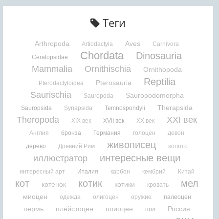
Теги
Arthropoda
Aves
Artiodactyla
Carnivora
Chordata
Dinosauria
Ceratopsidae
Mammalia
Ornithischia
Ornithopoda
Reptilia
Pterosauria
Pterodactyloidea
Saurischia
Sauropodomorpha
Sauropoda
Therapsida
Sauropsida
Synapsida
Temnospondyli
Theropoda
XXI век
XIX век
XVII век
XX век
Англия
бронза
Германия
голоцен
девон
живописец
дерево
Древний Рим
золото
интересные вещи
иллюстратор
интересный арт
Италия
карбон
кембрий
Китай
кот
котик
мел
котенок
котики
кровать
миоцен
одежда
олигоцен
оружие
палеоцен
пермь
плейстоцен
плиоцен
Россия
пол