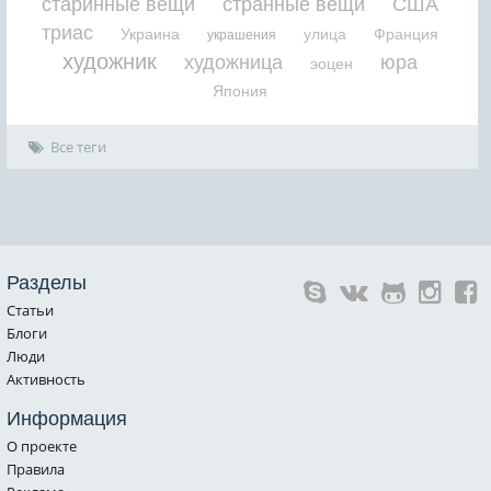
старинные вещи
странные вещи
США
триас
Украина
улица
Франция
украшения
художник
художница
юра
эоцен
Япония
Все теги
Разделы
Статьи
Блоги
Люди
Активность
Информация
О проекте
Правила