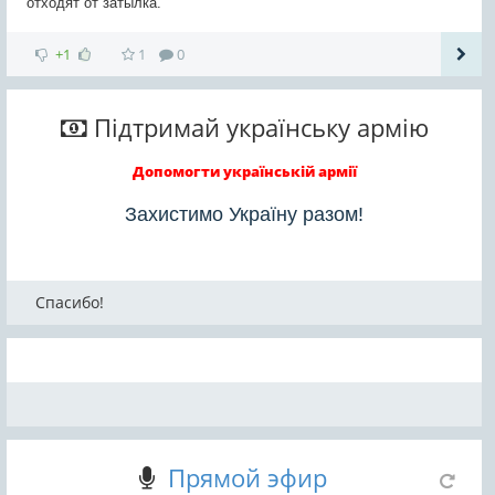
отходят от затылка.
+1
1
0
Підтримай українську армію
Допомогти українській армії
Захистимо Україну разом!
Спасибо!
Прямой эфир