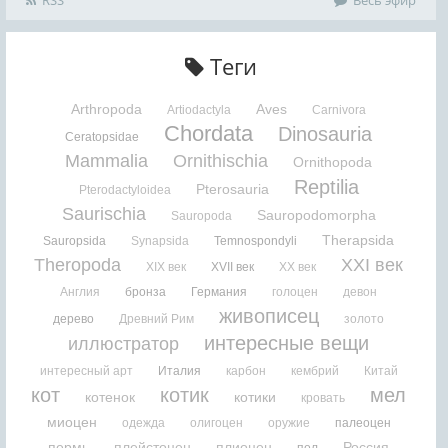
Теги
Arthropoda
Aves
Artiodactyla
Carnivora
Chordata
Dinosauria
Ceratopsidae
Mammalia
Ornithischia
Ornithopoda
Reptilia
Pterosauria
Pterodactyloidea
Saurischia
Sauropodomorpha
Sauropoda
Therapsida
Sauropsida
Synapsida
Temnospondyli
Theropoda
XXI век
XIX век
XVII век
XX век
Англия
бронза
Германия
голоцен
девон
живописец
дерево
Древний Рим
золото
интересные вещи
иллюстратор
интересный арт
Италия
карбон
кембрий
Китай
кот
котик
мел
котенок
котики
кровать
миоцен
одежда
олигоцен
оружие
палеоцен
пермь
плейстоцен
плиоцен
Россия
пол