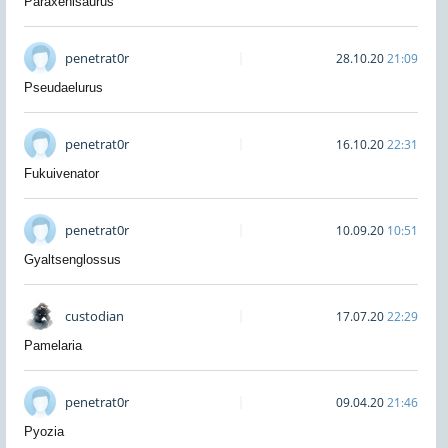
Paraxenisaurus
penetrat0r
28.10.20
21:09
Pseudaelurus
penetrat0r
16.10.20
22:31
Fukuivenator
penetrat0r
10.09.20
10:51
Gyaltsenglossus
custodian
17.07.20
22:29
Pamelaria
penetrat0r
09.04.20
21:46
Pyozia