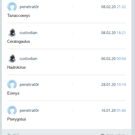
penetrat0r
08.02.20
21:32
Талассокнус
custodian
08.02.20
18:21
Ceratogaulus
custodian
06.02.20
00:04
Hadrokirus
penetrat0r
28.01.20
10:14
Eomys
penetrat0r
16.01.20
01:46
Pterygotus
RSS
Весь эфир