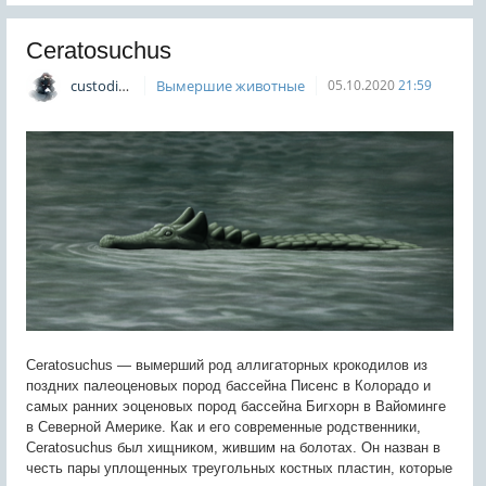
Ceratosuchus
custodian
Вымершие животные
05.10.2020
21:59
Ceratosuchus — вымерший род аллигаторных крокодилов из
поздних палеоценовых пород бассейна Писенс в Колорадо и
самых ранних эоценовых пород бассейна Бигхорн в Вайоминге
в Северной Америке. Как и его современные родственники,
Ceratosuchus был хищником, жившим на болотах. Он назван в
честь пары уплощенных треугольных костных пластин, которые