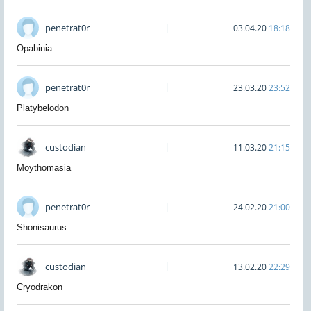
penetrat0r
03.04.20
18:18
Opabinia
penetrat0r
23.03.20
23:52
Platybelodon
custodian
11.03.20
21:15
Moythomasia
penetrat0r
24.02.20
21:00
Shonisaurus
custodian
13.02.20
22:29
Cryodrakon