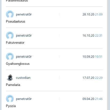
Paraxenisaurus
penetrat0r
28.10.20
21:09
Pseudaelurus
penetrat0r
16.10.20
22:31
Fukuivenator
penetrat0r
10.09.20
10:51
Gyaltsenglossus
custodian
17.07.20
22:29
Pamelaria
penetrat0r
09.04.20
21:46
Pyozia