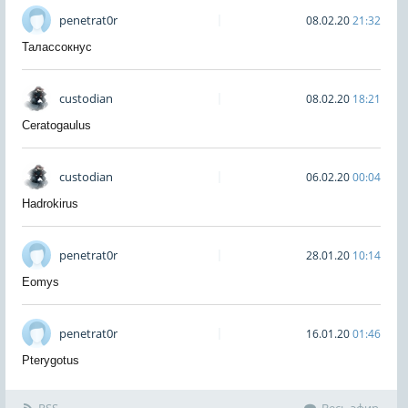
penetrat0r
08.02.20
21:32
Талассокнус
custodian
08.02.20
18:21
Ceratogaulus
custodian
06.02.20
00:04
Hadrokirus
penetrat0r
28.01.20
10:14
Eomys
penetrat0r
16.01.20
01:46
Pterygotus
RSS
Весь эфир