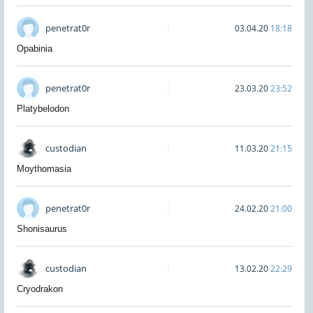
penetrat0r
03.04.20
18:18
Opabinia
penetrat0r
23.03.20
23:52
Platybelodon
custodian
11.03.20
21:15
Moythomasia
penetrat0r
24.02.20
21:00
Shonisaurus
custodian
13.02.20
22:29
Cryodrakon