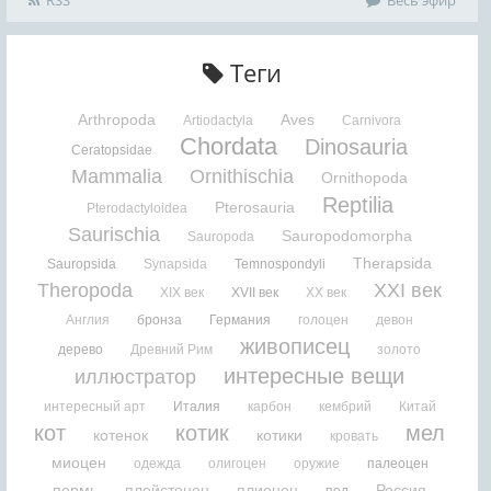
Теги
Arthropoda
Aves
Artiodactyla
Carnivora
Chordata
Dinosauria
Ceratopsidae
Mammalia
Ornithischia
Ornithopoda
Reptilia
Pterosauria
Pterodactyloidea
Saurischia
Sauropodomorpha
Sauropoda
Therapsida
Sauropsida
Synapsida
Temnospondyli
Theropoda
XXI век
XIX век
XVII век
XX век
Англия
бронза
Германия
голоцен
девон
живописец
дерево
Древний Рим
золото
интересные вещи
иллюстратор
интересный арт
Италия
карбон
кембрий
Китай
кот
котик
мел
котенок
котики
кровать
миоцен
одежда
олигоцен
оружие
палеоцен
пермь
плейстоцен
плиоцен
Россия
пол