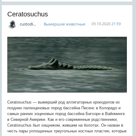
Ceratosuchus
custodian
Вымершие животные
05.10.2020
21:59
Ceratosuchus — вымерший род аллигаторных крокодилов из
поздних палеоценовых пород бассейна Писенс в Колорадо и
самых ранних эоценовых пород бассейна Бигхорн в Вайоминге
в Северной Америке. Как и его современные родственники,
Ceratosuchus был хищником, жившим на болотах. Он назван в
честь пары уплощенных треугольных костных пластин, которые