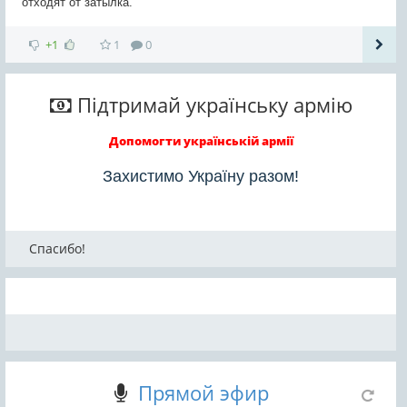
отходят от затылка.
+1
1
0
Підтримай українську армію
Допомогти українській армії
Захистимо Україну разом!
Спасибо!
Прямой эфир