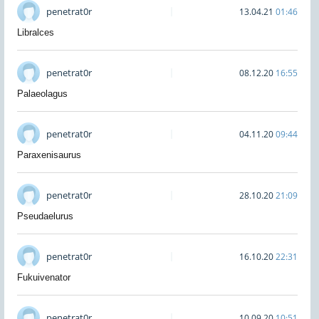
penetrat0r
13.04.21
01:46
Libralces
penetrat0r
08.12.20
16:55
Palaeolagus
penetrat0r
04.11.20
09:44
Paraxenisaurus
penetrat0r
28.10.20
21:09
Pseudaelurus
penetrat0r
16.10.20
22:31
Fukuivenator
penetrat0r
10.09.20
10:51