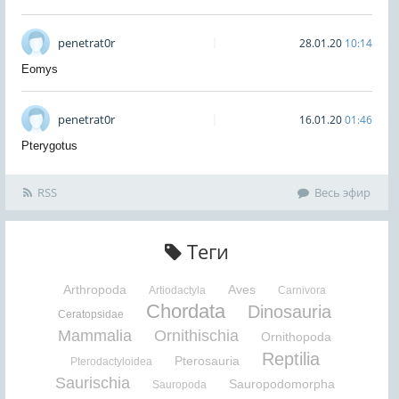
penetrat0r
28.01.20
10:14
Eomys
penetrat0r
16.01.20
01:46
Pterygotus
RSS
Весь эфир
Теги
Arthropoda
Aves
Artiodactyla
Carnivora
Chordata
Dinosauria
Ceratopsidae
Mammalia
Ornithischia
Ornithopoda
Reptilia
Pterosauria
Pterodactyloidea
Saurischia
Sauropodomorpha
Sauropoda