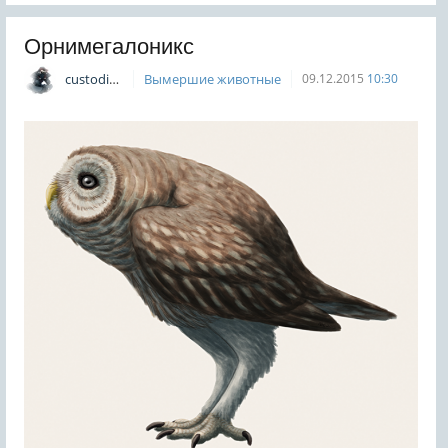
Орнимегалоникс
custodian
Вымершие животные
09.12.2015
10:30