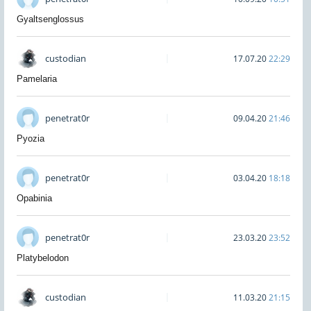
Gyaltsenglossus
custodian
17.07.20
22:29
Pamelaria
penetrat0r
09.04.20
21:46
Pyozia
penetrat0r
03.04.20
18:18
Opabinia
penetrat0r
23.03.20
23:52
Platybelodon
custodian
11.03.20
21:15