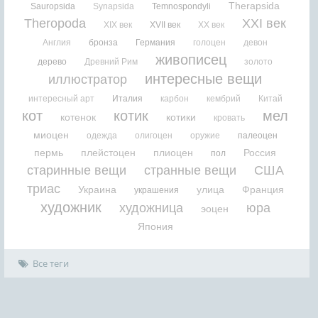
Therapsida
Sauropsida
Synapsida
Temnospondyli
Theropoda
XXI век
XIX век
XVII век
XX век
Англия
бронза
Германия
голоцен
девон
живописец
дерево
Древний Рим
золото
интересные вещи
иллюстратор
интересный арт
Италия
карбон
кембрий
Китай
кот
котик
мел
котенок
котики
кровать
миоцен
одежда
олигоцен
оружие
палеоцен
пермь
плейстоцен
плиоцен
Россия
пол
старинные вещи
странные вещи
США
триас
Украина
улица
Франция
украшения
художник
художница
юра
эоцен
Япония
Все теги