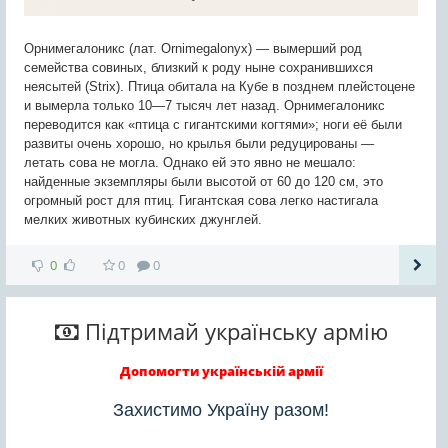
Орнимегалоникс (лат. Ornimegalonyx) — вымерший род
семейства совиных, близкий к роду ныне сохранившихся
неясытей (Strix). Птица обитала на Кубе в позднем плейстоцене
и вымерла только 10—7 тысяч лет назад. Орнимегалоникс
переводится как «птица с гигантскими когтями»; ноги её были
развиты очень хорошо, но крылья были редуцированы —
летать сова не могла. Однако ей это явно не мешало:
найденные экземпляры были высотой от 60 до 120 см, это
огромный рост для птиц. Гигантская сова легко настигала
мелких животных кубинских джунглей.
0
0
0
Підтримай українську армію
Допомогти українській армії
Захистимо Україну разом!