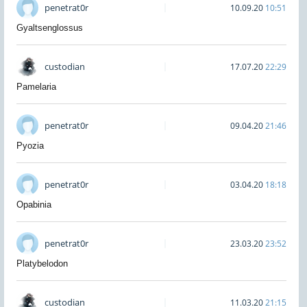
penetrat0r
10.09.20
10:51
Gyaltsenglossus
custodian
17.07.20
22:29
Pamelaria
penetrat0r
09.04.20
21:46
Pyozia
penetrat0r
03.04.20
18:18
Opabinia
penetrat0r
23.03.20
23:52
Platybelodon
custodian
11.03.20
21:15