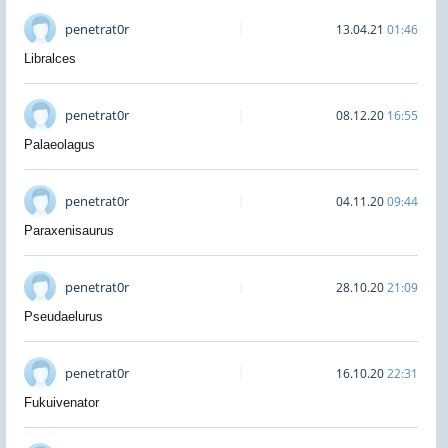
penetrat0r
13.04.21
01:46
Libralces
penetrat0r
08.12.20
16:55
Palaeolagus
penetrat0r
04.11.20
09:44
Paraxenisaurus
penetrat0r
28.10.20
21:09
Pseudaelurus
penetrat0r
16.10.20
22:31
Fukuivenator