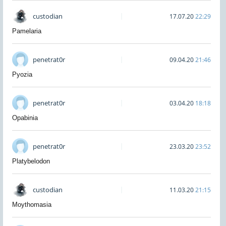
custodian
17.07.20
22:29
Pamelaria
penetrat0r
09.04.20
21:46
Pyozia
penetrat0r
03.04.20
18:18
Opabinia
penetrat0r
23.03.20
23:52
Platybelodon
custodian
11.03.20
21:15
Moythomasia