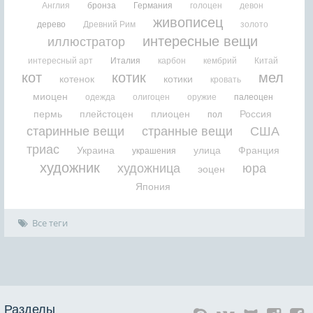
Англия
бронза
Германия
голоцен
девон
живописец
дерево
Древний Рим
золото
интересные вещи
иллюстратор
интересный арт
Италия
карбон
кембрий
Китай
кот
котик
мел
котенок
котики
кровать
миоцен
одежда
олигоцен
оружие
палеоцен
пермь
плейстоцен
плиоцен
Россия
пол
старинные вещи
странные вещи
США
триас
Украина
улица
Франция
украшения
художник
художница
юра
эоцен
Япония
Все теги
Разделы