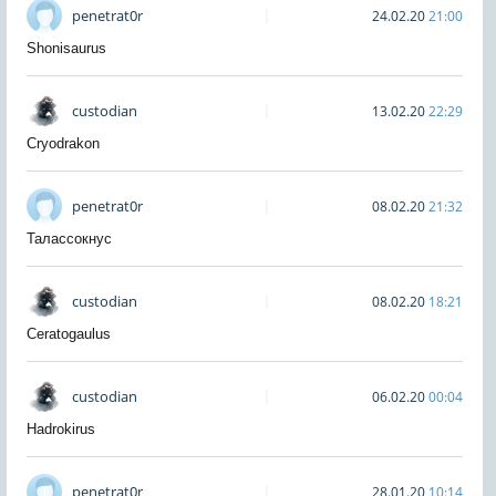
penetrat0r
24.02.20
21:00
Shonisaurus
custodian
13.02.20
22:29
Cryodrakon
penetrat0r
08.02.20
21:32
Талассокнус
custodian
08.02.20
18:21
Ceratogaulus
custodian
06.02.20
00:04
Hadrokirus
penetrat0r
28.01.20
10:14