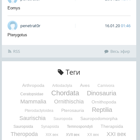
Eomys
penetrat0r
16.01.20
01:46
Pterygotus
RSS
Весь эфир
Теги
Arthropoda
Aves
Artiodactyla
Carnivora
Chordata
Dinosauria
Ceratopsidae
Mammalia
Ornithischia
Ornithopoda
Reptilia
Pterosauria
Pterodactyloidea
Saurischia
Sauropodomorpha
Sauropoda
Therapsida
Sauropsida
Synapsida
Temnospondyli
Theropoda
XXI век
XIX век
XVII век
XX век