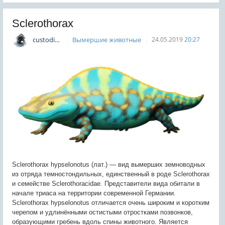
Sclerothorax
custodian
Вымершие животные
24.05.2019
20:27
Sclerothorax hypselonotus (лат.) — вид вымерших земноводных
из отряда темностондильных, единственный в роде Sclerothorax
и семействе Sclerothoracidae. Представители вида обитали в
начале триаса на территории современной Германии.
Sclerothorax hypselonotus отличается очень широким и коротким
черепом и удлинёнными остистыми отростками позвонков,
образующими гребень вдоль спины животного. Является