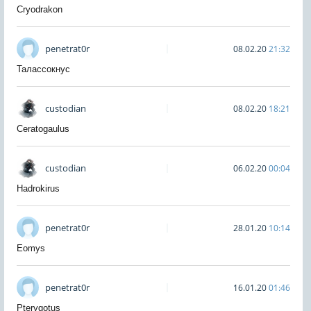
Cryodrakon
penetrat0r
08.02.20
21:32
Талассокнус
custodian
08.02.20
18:21
Ceratogaulus
custodian
06.02.20
00:04
Hadrokirus
penetrat0r
28.01.20
10:14
Eomys
penetrat0r
16.01.20
01:46
Pterygotus