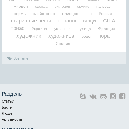
миоцен
одежда
олигоцен
оружие
палеоцен
пермь
плейстоцен
плиоцен
Россия
пол
старинные вещи
странные вещи
США
триас
Украина
улица
Франция
украшения
художник
художница
юра
эоцен
Япония
Все теги
Разделы
Статьи
Блоги
Люди
Активность