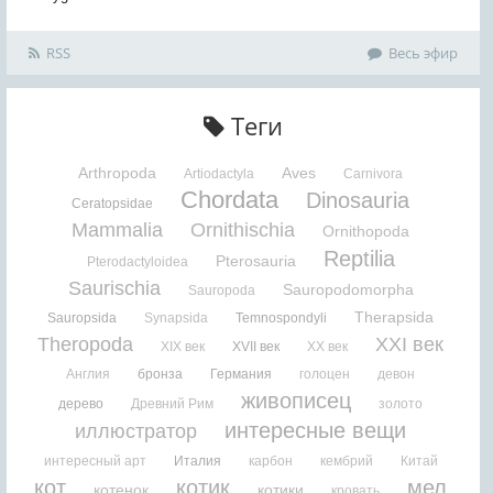
RSS
Весь эфир
Теги
Arthropoda
Aves
Artiodactyla
Carnivora
Chordata
Dinosauria
Ceratopsidae
Mammalia
Ornithischia
Ornithopoda
Reptilia
Pterosauria
Pterodactyloidea
Saurischia
Sauropodomorpha
Sauropoda
Therapsida
Sauropsida
Synapsida
Temnospondyli
Theropoda
XXI век
XIX век
XVII век
XX век
Англия
бронза
Германия
голоцен
девон
живописец
дерево
Древний Рим
золото
интересные вещи
иллюстратор
интересный арт
Италия
карбон
кембрий
Китай
кот
котик
мел
котенок
котики
кровать