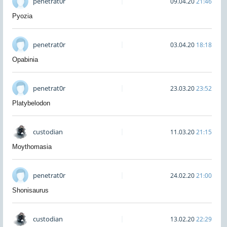
penetrat0r
09.04.20
21:46
Pyozia
penetrat0r
03.04.20
18:18
Opabinia
penetrat0r
23.03.20
23:52
Platybelodon
custodian
11.03.20
21:15
Moythomasia
penetrat0r
24.02.20
21:00
Shonisaurus
custodian
13.02.20
22:29