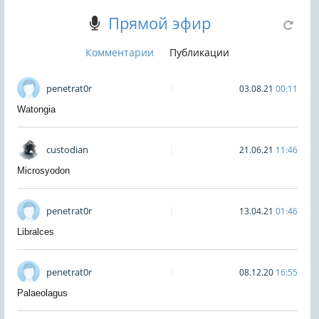
Прямой эфир
Комментарии
Публикации
penetrat0r
03.08.21
00:11
Watongia
custodian
21.06.21
11:46
Microsyodon
penetrat0r
13.04.21
01:46
Libralces
penetrat0r
08.12.20
16:55
Palaeolagus