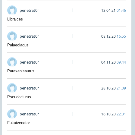
penetrat0r
13.04.21
01:46
Libralces
penetrat0r
08.12.20
16:55
Palaeolagus
penetrat0r
04.11.20
09:44
Paraxenisaurus
penetrat0r
28.10.20
21:09
Pseudaelurus
penetrat0r
16.10.20
22:31
Fukuivenator