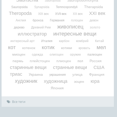
Saurischia
Sauropodomorpha
Sauropoda
Therapsida
Sauropsida
Synapsida
Temnospondyli
Theropoda
XXI век
XIX век
XVII век
XX век
Англия
бронза
Германия
голоцен
девон
живописец
дерево
Древний Рим
золото
интересные вещи
иллюстратор
интересный арт
Италия
карбон
кембрий
Китай
кот
котик
мел
котенок
котики
кровать
миоцен
одежда
олигоцен
оружие
палеоцен
пермь
плейстоцен
плиоцен
Россия
пол
старинные вещи
странные вещи
США
триас
Украина
улица
Франция
украшения
художник
художница
юра
эоцен
Япония
Все теги