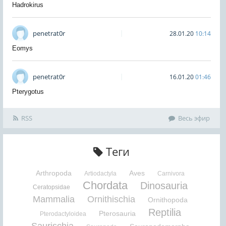
Hadrokirus
penetrat0r
28.01.20
10:14
Eomys
penetrat0r
16.01.20
01:46
Pterygotus
RSS
Весь эфир
Теги
Arthropoda
Aves
Artiodactyla
Carnivora
Chordata
Dinosauria
Ceratopsidae
Mammalia
Ornithischia
Ornithopoda
Reptilia
Pterosauria
Pterodactyloidea