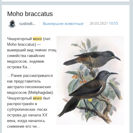
Moho braccatus
custodian
Вымершие животные
26.03.2021
10:55
Чешуегорлый
мохо
(лат.
Moho braccatus) —
вымерший вид певчих птиц
семейства гавайских
медососов, эндемик
острова Ка…
…Ранее рассматривался
как представитель
австрало-тихоокеанских
медососов (Meliphagidae).
Чешуегорлый
мохо
был
распространён в
субтропических лесах
острова до начала XX
века, когда началось
снижение его чи…