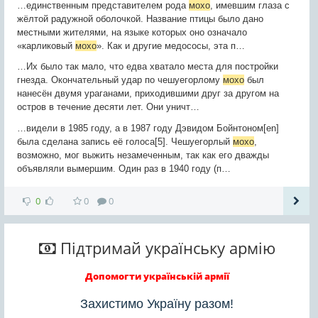
…единственным представителем рода
мохо
, имевшим глаза с
жёлтой радужной оболочкой. Название птицы было дано
местными жителями, на языке которых оно означало
«карликовый
мохо
». Как и другие медососы, эта п…
…Их было так мало, что едва хватало места для постройки
гнезда. Окончательный удар по чешуегорлому
мохо
был
нанесён двумя ураганами, приходившими друг за другом на
остров в течение десяти лет. Они уничт…
…видели в 1985 году, а в 1987 году Дэвидом Бойнтоном[en]
была сделана запись её голоса[5]. Чешуегорлый
мохо
,
возможно, мог выжить незамеченным, так как его дважды
объявляли вымершим. Один раз в 1940 году (п…
0
0
0
Підтримай українську армію
Допомогти українській армії
Захистимо Україну разом!