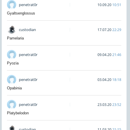
penetrat0r
10.09.20
10:51
Gyaltsenglossus
custodian
17.07.20
22:29
Pamelaria
penetrat0r
09.04.20
21:46
Pyozia
penetrat0r
03.04.20
18:18
Opabinia
penetrat0r
23.03.20
23:52
Platybelodon
custodian
11.03.20
21:15