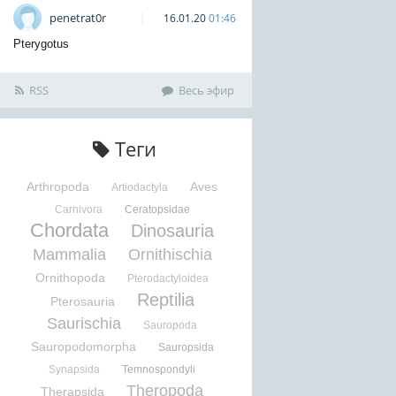
penetrat0r
16.01.20
01:46
Pterygotus
RSS
Весь эфир
Теги
Arthropoda
Aves
Artiodactyla
Carnivora
Ceratopsidae
Chordata
Dinosauria
Mammalia
Ornithischia
Ornithopoda
Pterodactyloidea
Reptilia
Pterosauria
Saurischia
Sauropoda
Sauropodomorpha
Sauropsida
Synapsida
Temnospondyli
Theropoda
Therapsida