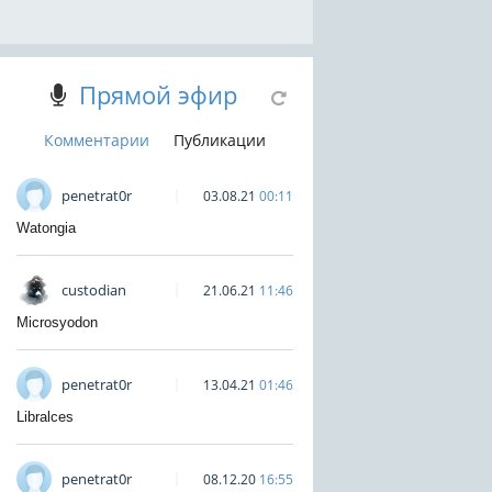
Прямой эфир
Комментарии
Публикации
penetrat0r
03.08.21
00:11
Watongia
custodian
21.06.21
11:46
Microsyodon
penetrat0r
13.04.21
01:46
Libralces
penetrat0r
08.12.20
16:55