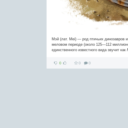
Мэй (лат. Mei) — род птичьих динозавров 
меловом периоде (около 125—112 миллионо
единственного известного вида звучит как
0
0
0