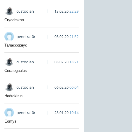
custodian
13.02.20
22:29
Cryodrakon
penetrat0r
08.02.20
21:32
Талассокнус
custodian
08.02.20
18:21
Ceratogaulus
custodian
06.02.20
00:04
Hadrokirus
penetrat0r
28.01.20
10:14
Eomys