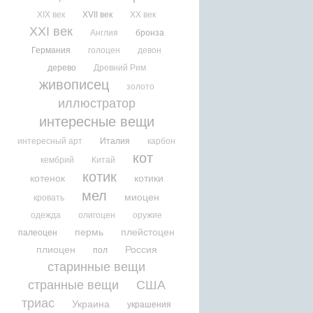
XIX век
XVII век
XX век
XXI век
Англия
бронза
Германия
голоцен
девон
дерево
Древний Рим
живописец
золото
иллюстратор
интересные вещи
интересный арт
Италия
карбон
кот
кембрий
Китай
котик
котенок
котики
мел
миоцен
кровать
одежда
олигоцен
оружие
пермь
плейстоцен
палеоцен
плиоцен
Россия
пол
старинные вещи
странные вещи
США
триас
Украина
украшения