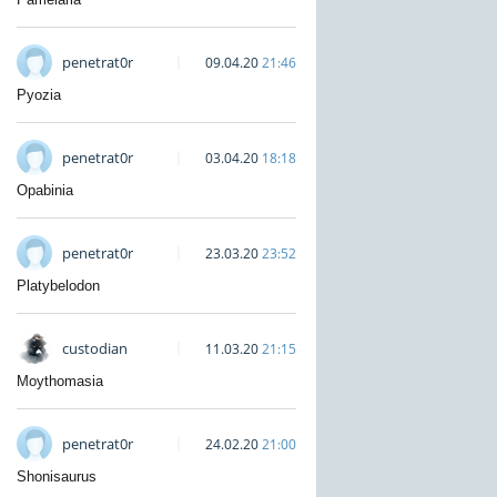
penetrat0r
09.04.20
21:46
Pyozia
penetrat0r
03.04.20
18:18
Opabinia
penetrat0r
23.03.20
23:52
Platybelodon
custodian
11.03.20
21:15
Moythomasia
penetrat0r
24.02.20
21:00
Shonisaurus