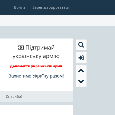
Войти
Зарегистрироваться
Підтримай
українську армію
Допомогти українській армії
Захистимо Україну разом!
Спасибо!