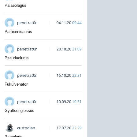
Palaeolagus
penetrat0r
04.11.20
09:44
Paraxenisaurus
penetrat0r
28.10.20
21:09
Pseudaelurus
penetrat0r
16.10.20
22:31
Fukuivenator
penetrat0r
10.09.20
10:51
Gyaltsenglossus
custodian
17.07.20
22:29
Pamelaria