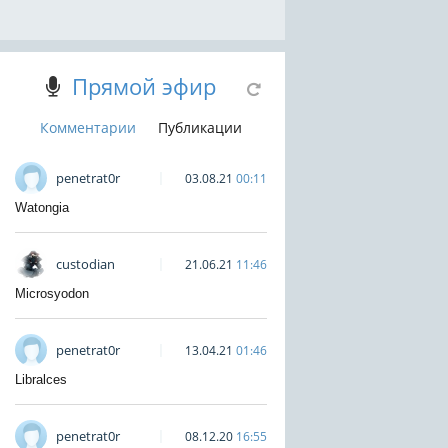
Прямой эфир
Комментарии
Публикации
penetrat0r
03.08.21
00:11
Watongia
custodian
21.06.21
11:46
Microsyodon
penetrat0r
13.04.21
01:46
Libralces
penetrat0r
08.12.20
16:55