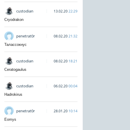
custodian
13.02.20
22:29
Cryodrakon
penetrat0r
08.02.20
21:32
Талассокнус
custodian
08.02.20
18:21
Ceratogaulus
custodian
06.02.20
00:04
Hadrokirus
penetrat0r
28.01.20
10:14
Eomys