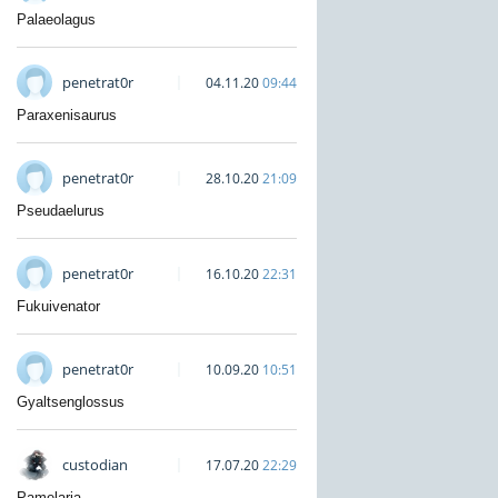
Palaeolagus
penetrat0r
04.11.20
09:44
Paraxenisaurus
penetrat0r
28.10.20
21:09
Pseudaelurus
penetrat0r
16.10.20
22:31
Fukuivenator
penetrat0r
10.09.20
10:51
Gyaltsenglossus
custodian
17.07.20
22:29
Pamelaria