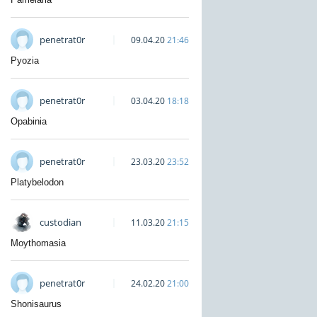
penetrat0r
09.04.20
21:46
Pyozia
penetrat0r
03.04.20
18:18
Opabinia
penetrat0r
23.03.20
23:52
Platybelodon
custodian
11.03.20
21:15
Moythomasia
penetrat0r
24.02.20
21:00
Shonisaurus