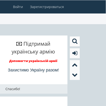
Войти
Зарегистрироваться
Підтримай
українську армію
Допомогти українській армії
Захистимо Україну разом!
Спасибо!