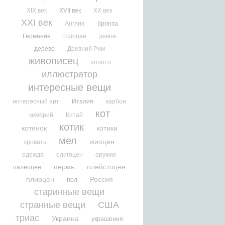
XIX век
XVII век
XX век
XXI век
Англия
бронза
Германия
голоцен
девон
дерево
Древний Рим
живописец
золото
иллюстратор
интересные вещи
интересный арт
Италия
карбон
кот
кембрий
Китай
котик
котенок
котики
мел
миоцен
кровать
одежда
олигоцен
оружие
пермь
плейстоцен
палеоцен
плиоцен
Россия
пол
старинные вещи
странные вещи
США
триас
Украина
украшения