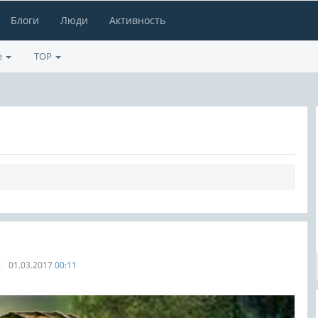
Блоги
Люди
Активность
е
TOP
01.03.2017
00:11