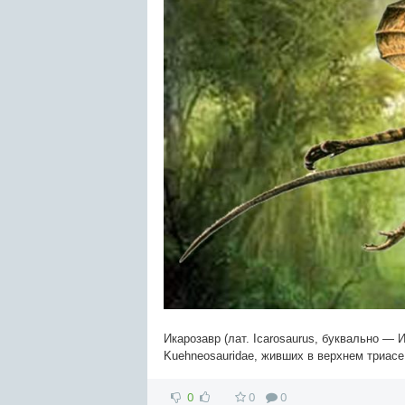
Икарозавр (лат. Icarosaurus, буквально 
Kuehneosauridae, живших в верхнем триасе
0
0
0