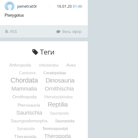
penetrat0r
16.01.20
01:46
Pterygotus
RSS
Весь эфир
Теги
Arthropoda
Aves
Artiodactyla
Carnivora
Ceratopsidae
Chordata
Dinosauria
Mammalia
Ornithischia
Ornithopoda
Pterodactyloidea
Reptilia
Pterosauria
Saurischia
Sauropoda
Sauropodomorpha
Sauropsida
Synapsida
Temnospondyli
Theropoda
Therapsida