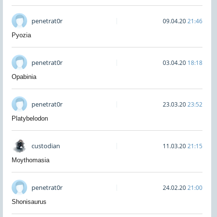
penetrat0r
09.04.20
21:46
Pyozia
penetrat0r
03.04.20
18:18
Opabinia
penetrat0r
23.03.20
23:52
Platybelodon
custodian
11.03.20
21:15
Moythomasia
penetrat0r
24.02.20
21:00
Shonisaurus