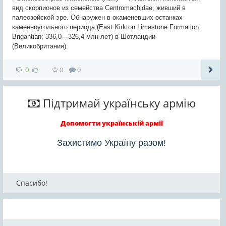
вид скорпионов из семейства Centromachidae, живший в
палеозойской эре. Обнаружен в окаменевших останках
каменноугольного периода (East Kirkton Limestone Formation,
Brigantian; 336,0—326,4 млн лет) в Шотландии
(Великобритания).
0
0
0
Підтримай українську армію
Допомогти українській армії
Захистимо Україну разом!
Спасибо!