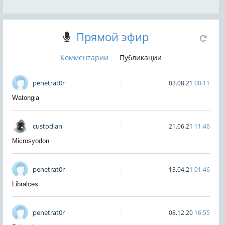
Прямой эфир
Комментарии
Публикации
penetrat0r
03.08.21
00:11
Watongia
custodian
21.06.21
11:46
Microsyodon
penetrat0r
13.04.21
01:46
Libralces
penetrat0r
08.12.20
16:55