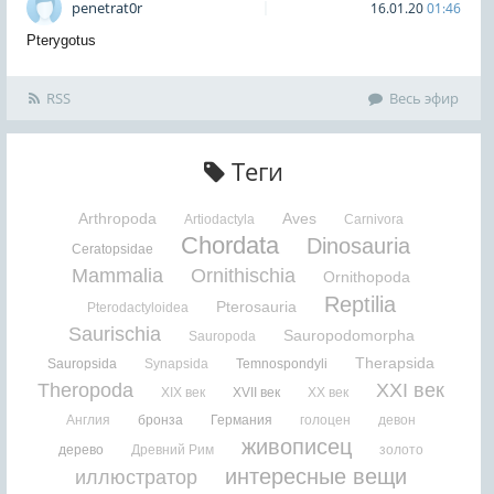
penetrat0r
16.01.20
01:46
Pterygotus
RSS
Весь эфир
Теги
Arthropoda
Aves
Artiodactyla
Carnivora
Chordata
Dinosauria
Ceratopsidae
Mammalia
Ornithischia
Ornithopoda
Reptilia
Pterosauria
Pterodactyloidea
Saurischia
Sauropodomorpha
Sauropoda
Therapsida
Sauropsida
Synapsida
Temnospondyli
Theropoda
XXI век
XIX век
XVII век
XX век
Англия
бронза
Германия
голоцен
девон
живописец
дерево
Древний Рим
золото
интересные вещи
иллюстратор