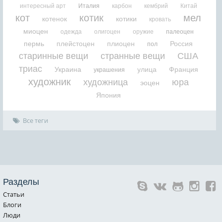
интересный арт
Италия
карбон
кембрий
Китай
кот
котик
мел
котенок
котики
кровать
миоцен
одежда
олигоцен
оружие
палеоцен
пермь
плейстоцен
плиоцен
Россия
пол
старинные вещи
странные вещи
США
триас
Украина
улица
Франция
украшения
художник
художница
юра
эоцен
Япония
Все теги
Разделы
Статьи
Блоги
Люди