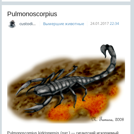
Pulmonoscorpius
custodian
Вымершие животные
24.01.2017
22:34
Pulmonoscorpius kirktonensis (лат.) — гигантский ископаемый