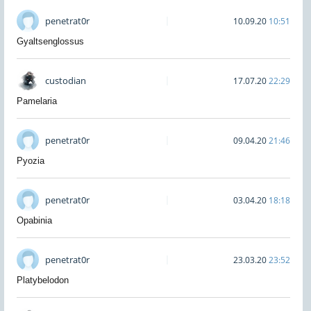
penetrat0r
10.09.20
10:51
Gyaltsenglossus
custodian
17.07.20
22:29
Pamelaria
penetrat0r
09.04.20
21:46
Pyozia
penetrat0r
03.04.20
18:18
Opabinia
penetrat0r
23.03.20
23:52
Platybelodon