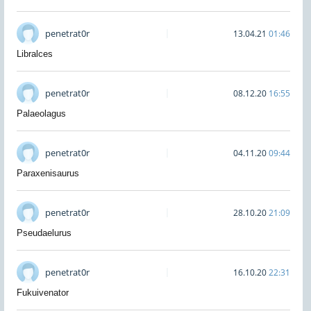
penetrat0r
13.04.21
01:46
Libralces
penetrat0r
08.12.20
16:55
Palaeolagus
penetrat0r
04.11.20
09:44
Paraxenisaurus
penetrat0r
28.10.20
21:09
Pseudaelurus
penetrat0r
16.10.20
22:31
Fukuivenator