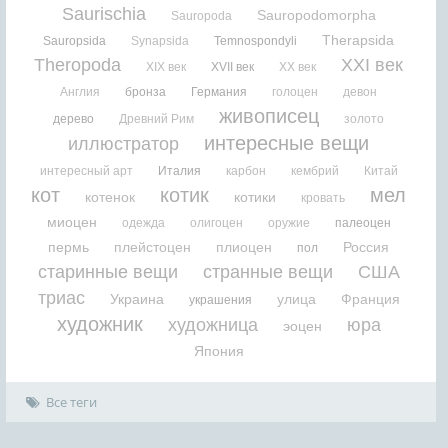
Saurischia
Sauropodomorpha
Sauropoda
Therapsida
Sauropsida
Synapsida
Temnospondyli
Theropoda
XXI век
XIX век
XVII век
XX век
Англия
бронза
Германия
голоцен
девон
живописец
дерево
Древний Рим
золото
интересные вещи
иллюстратор
интересный арт
Италия
карбон
кембрий
Китай
кот
котик
мел
котенок
котики
кровать
миоцен
одежда
олигоцен
оружие
палеоцен
пермь
плейстоцен
плиоцен
Россия
пол
старинные вещи
странные вещи
США
триас
Украина
улица
Франция
украшения
художник
художница
юра
эоцен
Япония
Все теги