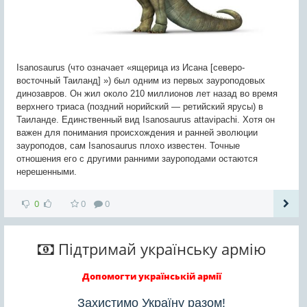
Isanosaurus (что означает «ящерица из Исана [северо-
восточный Таиланд] ») был одним из первых зауроподовых
динозавров. Он жил около 210 миллионов лет назад во время
верхнего триаса (поздний норийский — ретийский ярусы) в
Таиланде. Единственный вид Isanosaurus attavipachi. Хотя он
важен для понимания происхождения и ранней эволюции
зауроподов, сам Isanosaurus плохо известен. Точные
отношения его с другими ранними зауроподами остаются
нерешенными.
0
0
0
Підтримай українську армію
Допомогти українській армії
Захистимо Україну разом!