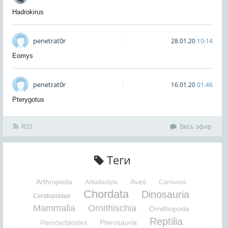
Hadrokirus
penetrat0r
28.01.20
10:14
Eomys
penetrat0r
16.01.20
01:46
Pterygotus
RSS
Весь эфир
Теги
Arthropoda
Aves
Artiodactyla
Carnivora
Chordata
Dinosauria
Ceratopsidae
Mammalia
Ornithischia
Ornithopoda
Reptilia
Pterosauria
Pterodactyloidea