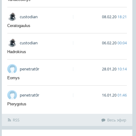
custodian
08.02.20
18:21
Ceratogaulus
custodian
06.02.20
00:04
Hadrokirus
penetrat0r
28.01.20
10:14
Eomys
penetrat0r
16.01.20
01:46
Pterygotus
RSS
Весь эфир