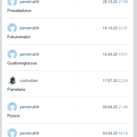
penetrat0r
28.10.20
21:09
Pseudaelurus
penetrat0r
16.10.20
22:31
Fukuivenator
penetrat0r
10.09.20
10:51
Gyaltsenglossus
custodian
17.07.20
22:29
Pamelaria
penetrat0r
09.04.20
21:46
Pyozia
penetrat0r
03.04.20
18:18