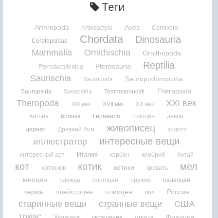
Теги
Arthropoda
Aves
Artiodactyla
Carnivora
Chordata
Dinosauria
Ceratopsidae
Mammalia
Ornithischia
Ornithopoda
Reptilia
Pterosauria
Pterodactyloidea
Saurischia
Sauropodomorpha
Sauropoda
Therapsida
Sauropsida
Synapsida
Temnospondyli
Theropoda
XXI век
XIX век
XVII век
XX век
Англия
бронза
Германия
голоцен
девон
живописец
дерево
Древний Рим
золото
интересные вещи
иллюстратор
интересный арт
Италия
карбон
кембрий
Китай
кот
котик
мел
котенок
котики
кровать
миоцен
одежда
олигоцен
оружие
палеоцен
пермь
плейстоцен
плиоцен
Россия
пол
старинные вещи
странные вещи
США
триас
Украина
улица
Франция
украшения