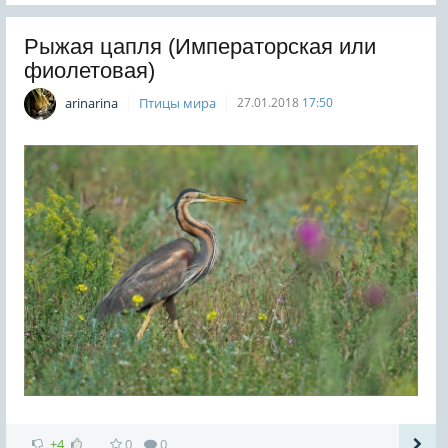
Рыжая цапля (Императорская или
фиолетовая)
arinarina
Птицы мира
27.01.2018
17:50
+4
0
0