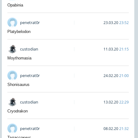
Opabinia
penetrat0r
23.03.20
23:52
Platybelodon
custodian
11.03.20
21:15
Moythomasia
penetrat0r
24.02.20
21:00
Shonisaurus
custodian
13.02.20
22:29
Cryodrakon
penetrat0r
08.02.20
21:32
Талассокнус