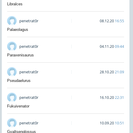
Libralces
penetrat0r
08.12.20
16:55
Palaeolagus
penetrat0r
04.11.20
09:44
Paraxenisaurus
penetrat0r
28.10.20
21:09
Pseudaelurus
penetrat0r
16.10.20
22:31
Fukuivenator
penetrat0r
10.09.20
10:51
Gyaltsenglossus