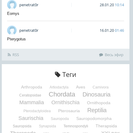
penetrat0r
28.01.20
10:14
Eomys
penetrat0r
16.01.20
01:46
Pterygotus
RSS
Весь эфир
Теги
Arthropoda
Aves
Artiodactyla
Carnivora
Chordata
Dinosauria
Ceratopsidae
Mammalia
Ornithischia
Ornithopoda
Reptilia
Pterosauria
Pterodactyloidea
Saurischia
Sauropodomorpha
Sauropoda
Therapsida
Sauropsida
Synapsida
Temnospondyli