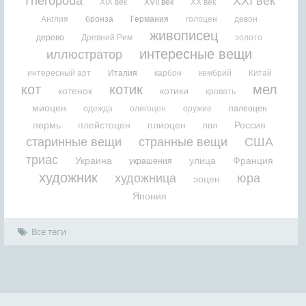
Theropoda
XXI век
XIX век
XVII век
XX век
Англия
бронза
Германия
голоцен
девон
живописец
дерево
Древний Рим
золото
интересные вещи
иллюстратор
интересный арт
Италия
карбон
кембрий
Китай
кот
котик
мел
котенок
котики
кровать
миоцен
одежда
олигоцен
оружие
палеоцен
пермь
плейстоцен
плиоцен
Россия
пол
старинные вещи
странные вещи
США
триас
Украина
улица
Франция
украшения
художник
художница
юра
эоцен
Япония
Все теги