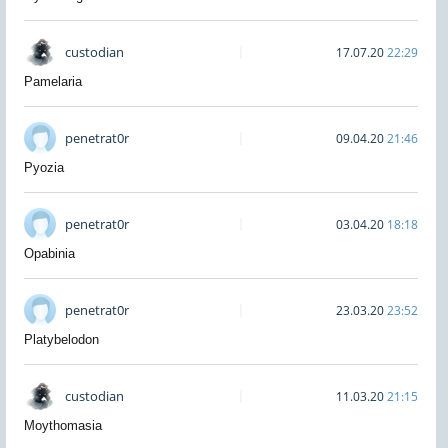
custodian
17.07.20
22:29
Pamelaria
penetrat0r
09.04.20
21:46
Pyozia
penetrat0r
03.04.20
18:18
Opabinia
penetrat0r
23.03.20
23:52
Platybelodon
custodian
11.03.20
21:15
Moythomasia