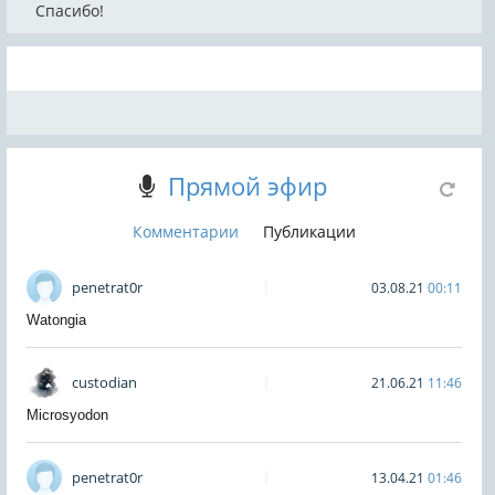
Спасибо!
Прямой эфир
Комментарии
Публикации
penetrat0r
03.08.21
00:11
Watongia
custodian
21.06.21
11:46
Microsyodon
penetrat0r
13.04.21
01:46